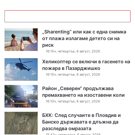
„Sharenting“ или как с една снимка
от плажа излагаме детето си на
риск
16:15ч, четвъртък, 6 август, 2026
Хеликоптер се включи в гасенето на
пожара в Пазарджишко
16:10ч, четвъртък, 6 август, 2026
Район „Северен“ продължава
премахването на изоставени коли
16:10ч, четвъртък, 6 август, 2026
БХК: След случаите в Пловдив и
Банско държавата е длъжна да
разследва омразата
15:42ч, четвъртък, 6 август, 2026