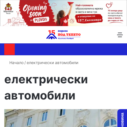
Търсене ...
Switch skin
М
Начало
/
електрически автомобили
електрически
автомобили