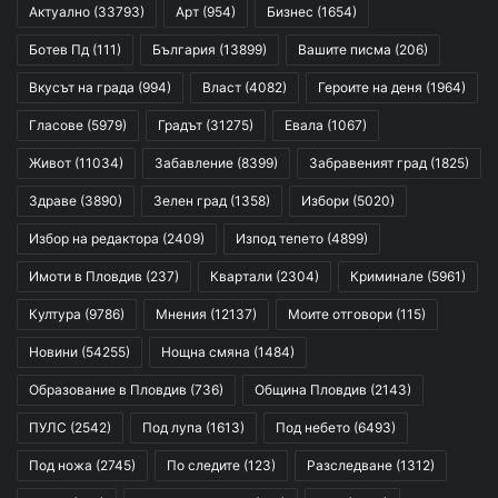
Актуално
(33793)
Арт
(954)
Бизнес
(1654)
Ботев Пд
(111)
България
(13899)
Вашите писма
(206)
Вкусът на града
(994)
Власт
(4082)
Героите на деня
(1964)
Гласове
(5979)
Градът
(31275)
Евала
(1067)
Живот
(11034)
Забавление
(8399)
Забравеният град
(1825)
Здраве
(3890)
Зелен град
(1358)
Избори
(5020)
Избор на редактора
(2409)
Изпод тепето
(4899)
Имоти в Пловдив
(237)
Квартали
(2304)
Криминале
(5961)
Култура
(9786)
Мнения
(12137)
Моите отговори
(115)
Новини
(54255)
Нощна смяна
(1484)
Образование в Пловдив
(736)
Община Пловдив
(2143)
ПУЛС
(2542)
Под лупа
(1613)
Под небето
(6493)
Под ножа
(2745)
По следите
(123)
Разследване
(1312)