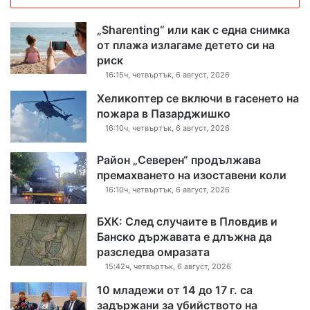
„Sharenting“ или как с една снимка
от плажа излагаме детето си на
риск
16:15ч, четвъртък, 6 август, 2026
Хеликоптер се включи в гасенето на
пожара в Пазарджишко
16:10ч, четвъртък, 6 август, 2026
Район „Северен“ продължава
премахването на изоставени коли
16:10ч, четвъртък, 6 август, 2026
БХК: След случаите в Пловдив и
Банско държавата е длъжна да
разследва омразата
15:42ч, четвъртък, 6 август, 2026
10 младежи от 14 до 17 г. са
задържани за убийството на