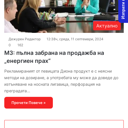
Изпрати новина
Актуално
Дежурен Редактор
12:38ч, сряда, 11 септември, 2024
0
162
МЗ: пълна забрана на продажба на
„енергиен прах“
Рекламираният от певицата Диона продукт е с неясни
методи на дозиране, а употребата му може да доведе до
изтъняване на носната лигавица, перфорация на
преградата…
Прочети Повече »