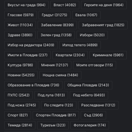
Вкусът на града
(994)
Власт
(4082)
Героите на деня
(1964)
Гласове
(5979)
Градът
(31275)
Евала
(1067)
Живот
(11034)
Забавление
(8399)
Забравеният град
(1825)
Здраве
(3890)
Зелен град
(1358)
Избори
(5020)
Избор на редактора
(2409)
Изпод тепето
(4899)
Имоти в Пловдив
(237)
Квартали
(2304)
Криминале
(5961)
Култура
(9786)
Мнения
(12137)
Моите отговори
(115)
Новини
(54255)
Нощна смяна
(1484)
Образование в Пловдив
(736)
Община Пловдив
(2143)
ПУЛС
(2542)
Под лупа
(1613)
Под небето
(6493)
Под ножа
(2745)
По следите
(123)
Разследване
(1312)
Спорт
(827)
Спортен Пловдив
(817)
Съд
(2906)
Темида
(2814)
Туризъм
(323)
Фотогалерия
(174)