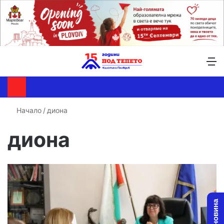
Търсене ...
Switch skin
М
Начало
/
диона
диона