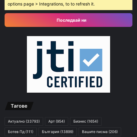
options page > Integrations, to to refresh it.
Последвай ни
Тагове
Актуално
(33793)
Арт
(954)
Бизнес
(1654)
Ботев Пд
(111)
България
(13899)
Вашите писма
(206)