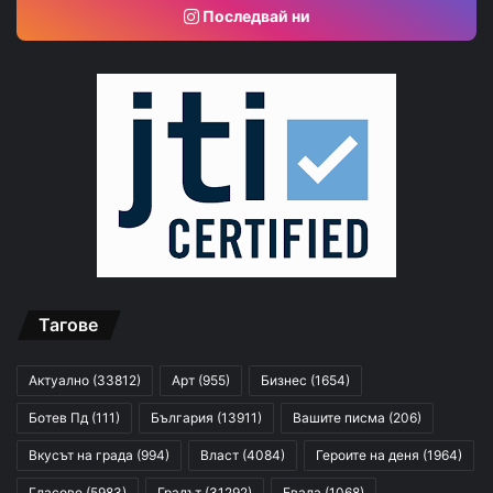
Последвай ни
Тагове
Актуално
(33812)
Арт
(955)
Бизнес
(1654)
Ботев Пд
(111)
България
(13911)
Вашите писма
(206)
Вкусът на града
(994)
Власт
(4084)
Героите на деня
(1964)
Гласове
(5983)
Градът
(31292)
Евала
(1068)