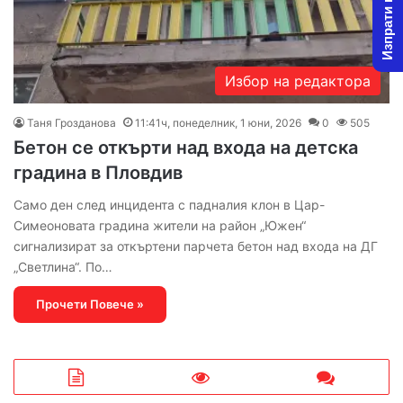
Изпрати новина
Избор на редактора
Таня Грозданова
11:41ч, понеделник, 1 юни, 2026
0
505
Бетон се откърти над входа на детска
градина в Пловдив
Само ден след инцидента с падналия клон в Цар-
Симеоновата градина жители на район „Южен“
сигнализират за откъртени парчета бетон над входа на ДГ
„Светлина“. По…
Прочети Повече »