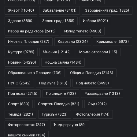
Живот
(11040)
Забавление
(8401)
Забравеният град
(1825)
Здраве
(3890)
Зелен град
(1358)
Избори
(5021)
Избор на редактора
(2415)
Изпод тепето
(4900)
Имоти в Пловдив
(237)
Квартали
(2304)
Криминале
(5973)
Култура
(9789)
Мнения
(12142)
Моите отговори
(115)
Новини
(54290)
Нощна смяна
(1484)
Образование в Пловдив
(736)
Община Пловдив
(2143)
ПУЛС
(2542)
Под лупа
(1613)
Под небето
(6493)
Под ножа
(2745)
По следите
(123)
Разследване
(1313)
Спорт
(830)
Спортен Пловдив
(821)
Съд
(2912)
Темида
(2821)
Туризъм
(323)
Фотогалерия
(174)
Фоторепортаж
(247)
Ъндърграунд
(89)
вашите снимки
(134)