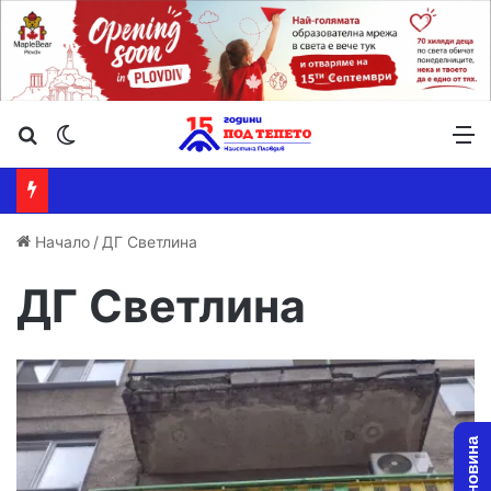
Търсене ...
Switch skin
М
Начало
/
ДГ Светлина
ДГ Светлина