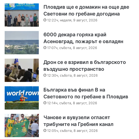
Пловдив ще е домакин на още две
Световни по гребане догодина
12:22ч, неделя, 9 август, 2026
6000 декара горяха край
Асеновград, пожарът е овладян
17:07ч, събота, 8 август, 2026
Дрон се е взривил в българското
въздушно пространство
12:30ч, събота, 8 август, 2026
Българка във финал B на
Световното по гребане в Пловдив
12:14ч, събота, 8 август, 2026
Чанове и вувузели огласят
трибуните на Гребния канал
12:05ч, събота, 8 август, 2026