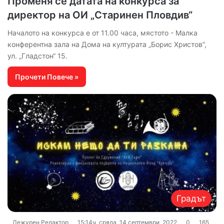
Променя се датата на конкурса за
директор на ОИ „Старинен Пловдив“
Началото на конкурса е от 11.00 часа, мястото - Малка
конферентна зала на Дома на културата „Борис Христов”,
ул. „Гладстон“ 15.
Прочети Повече »
Градът
Дежурен Редактор
15:14ч, сряда, 14 септември, 2022
0
165