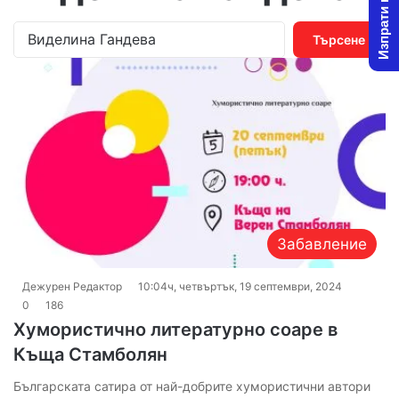
Изпрати новина
Т
ъ
р
с
е
н
е
з
а
:
Забавление
Дежурен Редактор
10:04ч, четвъртък, 19 септември, 2024
0
186
Хумористично литературно соаре в
Къща Стамболян
Българската сатира от най-добрите хумористични автори