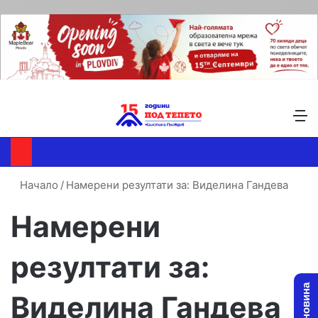
Търсене ...
Switch skin
М
Начало
/
Намерени резултати за: Виделина Гандева
Намерени
резултати за:
Виделина Гандева