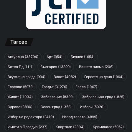
Тагове
Актуално
(33794)
Арт
(954)
Бизнес
(1654)
Ботев Пд
(111)
България
(13899)
Вашите писма
(206)
Вкусът на града
(994)
Власт
(4082)
Героите на деня
(1964)
Гласове
(5979)
Градът
(31276)
Евала
(1067)
Живот
(11034)
Забавление
(8399)
Забравеният град
(1825)
Здраве
(3890)
Зелен град
(1358)
Избори
(5020)
Избор на редактора
(2410)
Изпод тепето
(4899)
Имоти в Пловдив
(237)
Квартали
(2304)
Криминале
(5962)