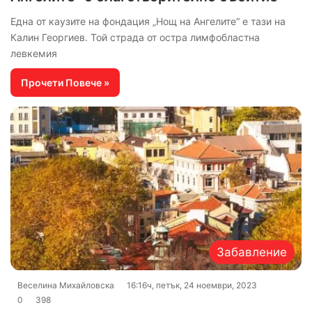
Една от каузите на фондация „Нощ на Ангелите“ е тази на
Калин Георгиев. Той страда от остра лимфобластна
левкемия
Прочети Повече »
Забавление
Веселина Михайловска
16:16ч, петък, 24 ноември, 2023
0
398