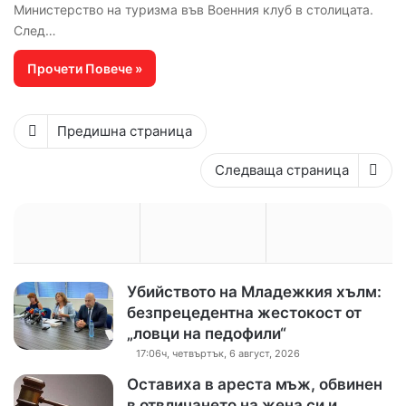
Министерство на туризма във Военния клуб в столицата.
След…
Прочети Повече »
Предишна страница
Следваща страница
Убийството на Младежкия хълм:
безпрецедентна жестокост от
„ловци на педофили“
17:06ч, четвъртък, 6 август, 2026
Оставиха в ареста мъж, обвинен
в отвличането на жена си и