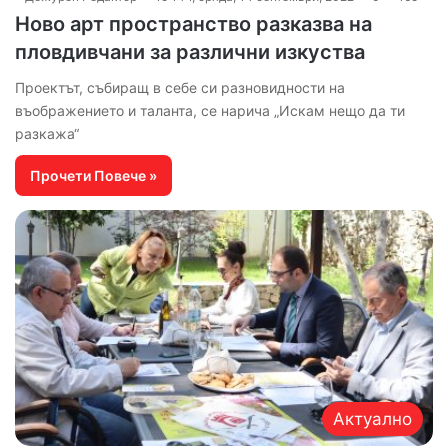
Ново арт пространство разказва на
пловдивчани за различни изкуства
Проектът, събиращ в себе си разновидности на
въображението и таланта, се нарича „Искам нещо да ти
разкажа“
Прочети Повече »
Актуално