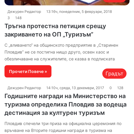
Дежурен Редактор
13:16ч, понеделник, 5 февруари, 2018
3
148
Тръгна протестна петиция срещу
закриването на ОП „Туризъм”
С „вливането“ на общинското предприятие в „Старинен
Пловдив” не се постигна нищо друго, освен хаос и
обезличаване на служителите, се казва в подписката
Прочети Повече »
Градът
Дежурен Редактор
14:10ч, сряда, 13 декември, 2017
0
128
Годишните награди на Министерство на
туризма определиха Пловдив за водеща
дестинация за културен туризъм
Пловдив спечели три приза на официална церемония по
връчване на Вторите годишни награди в туризма на