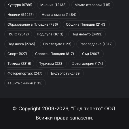
Култура
(9786)
Мнения
(12138)
Моите отговори
(115)
Новини
(54257)
Нощна смяна
(1484)
Образование в Пловдив
(736)
Община Пловдив
(2143)
ПУЛС
(2542)
Под лупа
(1613)
Под небето
(6493)
Под ножа
(2745)
По следите
(123)
Разследване
(1312)
Спорт
(827)
Спортен Пловдив
(817)
Съд
(2907)
Темида
(2816)
Туризъм
(323)
Фотогалерия
(174)
Фоторепортаж
(247)
Ъндърграунд
(89)
вашите снимки
(133)
© Copyright 2009-2026, "Под тепето" ООД.
Всички права запазени.