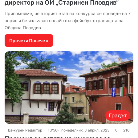
директор на ОИ „Старинен Пловдив“
Припомняме, че вторият етап на конкурса се проведе на 7
април и бе излъчван онлайн във фейсбук страницата на
Община Пловдив
Прочети Повече »
Градът
Дежурен Редактор
13:56ч, понеделник, 3 април, 2023
0
216