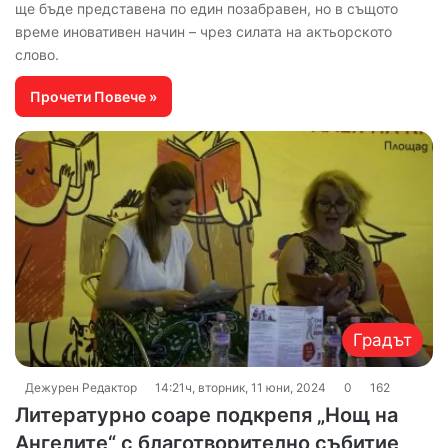
ще бъде представена по един позабравен, но в същото
време иновативен начин – чрез силата на актьорското
слово.
Прочети Повече »
Градът
Дежурен Редактор
14:21ч, вторник, 11 юни, 2024
0
162
Литературно соаре подкрепя „Нощ на
Ангелите“ с благотворително събитие