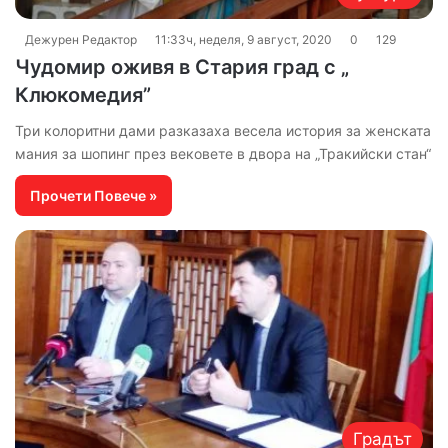
Дежурен Редактор
11:33ч, неделя, 9 август, 2020
0
129
Чудомир оживя в Стария град с „
Клюкомедия”
Три колоритни дами разказаха весела история за женската
мания за шопинг през вековете в двора на „Тракийски стан“
Прочети Повече »
Градът