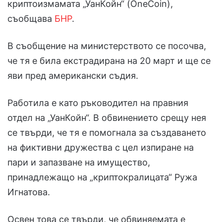
криптоизмамата „УанКойн“ (OneCoin),
съобщава
БНР
.
В съобщение на министерството се посочва,
че тя е била екстрадирана на 20 март и ще се
яви пред американски съдия.
Работила е като ръководител на правния
отдел на „УанКойн“. В обвинението срещу нея
се твърди, че тя е помогнала за създаването
на фиктивни дружества с цел изпиране на
пари и запазване на имущество,
принадлежащо на „криптокралицата“ Ружа
Игнатова.
Освен това се твърди, че обвиняемата е