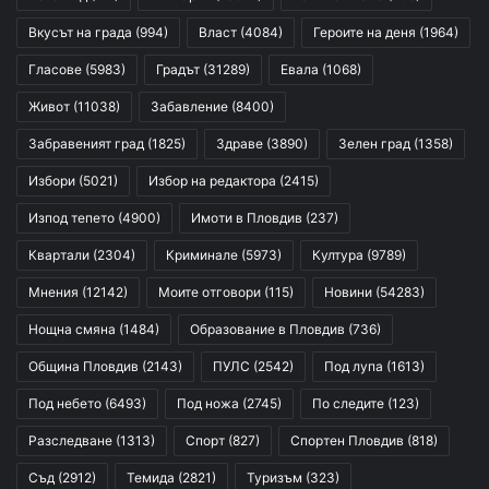
Вкусът на града
(994)
Власт
(4084)
Героите на деня
(1964)
Гласове
(5983)
Градът
(31289)
Евала
(1068)
Живот
(11038)
Забавление
(8400)
Забравеният град
(1825)
Здраве
(3890)
Зелен град
(1358)
Избори
(5021)
Избор на редактора
(2415)
Изпод тепето
(4900)
Имоти в Пловдив
(237)
Квартали
(2304)
Криминале
(5973)
Култура
(9789)
Мнения
(12142)
Моите отговори
(115)
Новини
(54283)
Нощна смяна
(1484)
Образование в Пловдив
(736)
Община Пловдив
(2143)
ПУЛС
(2542)
Под лупа
(1613)
Под небето
(6493)
Под ножа
(2745)
По следите
(123)
Разследване
(1313)
Спорт
(827)
Спортен Пловдив
(818)
Съд
(2912)
Темида
(2821)
Туризъм
(323)