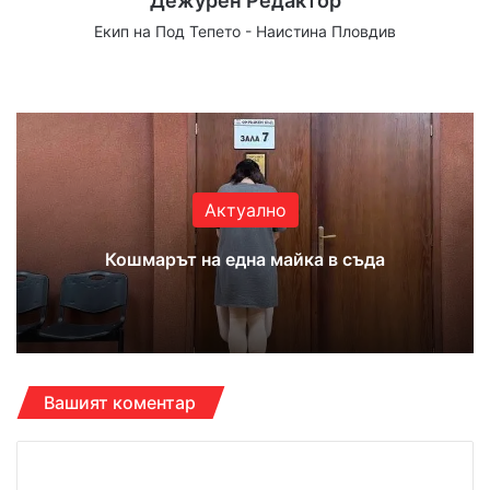
Дежурен Редактор
Екип на Под Тепето - Наистина Пловдив
Website
Facebook
X
YouTube
Instagram
Актуално
Кошмарът на една майка в съда
Вашият коментар
К
о