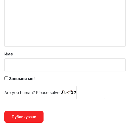
м
е
н
т
а
р
Име
:
*
Запомни ме!
Are you human? Please solve: