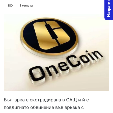
Изпрати новина
on
an
180
1 минута
X
email
Българка е екстрадирана в САЩ и ѝ е
повдигнато обвинение във връзка с