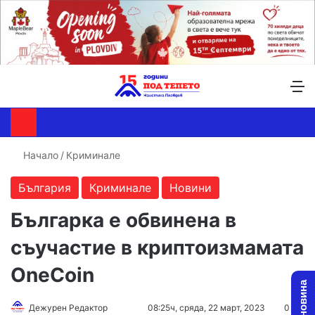
Търсене ...
Switch skin
М
Начало
/
Криминале
България
Криминале
Новини
Българка е обвинена в
съучастие в криптоизмамата
OneCoin
Follow
Send
Дежурен Редактор
08:25ч, сряда, 22 март, 2023
0