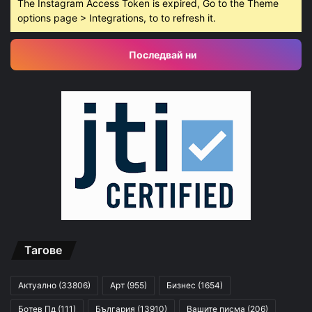
The Instagram Access Token is expired, Go to the Theme
options page > Integrations, to to refresh it.
Последвай ни
Тагове
Актуално
(33806)
Арт
(955)
Бизнес
(1654)
Ботев Пд
(111)
България
(13910)
Вашите писма
(206)