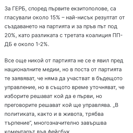
За ГЕРБ, според първите екзитополове, са
гласували около 15% – най-нисък резултат от
създаването на партията и за пръв път под
20%, като разликата с третата коалиция ПП-
ДБ е около 1-2%.
Все още никой от партията не се е явил пред
националните медии, но в поста от партията
те заявяват, че няма да участват в бъдещото
управление, но в същото време уточняват, че
изборите решават кой да е първи, но
преговорите решават кой ще управлява. „В
политиката, както и в живота, трябва
търпение“, многозначително завършва
коментарът във фейсбук.