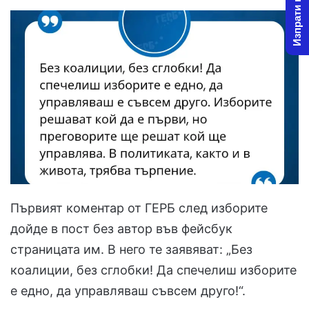
Изпрати новина
Първият коментар от ГЕРБ след изборите
дойде в пост без автор във фейсбук
страницата им. В него те заявяват: „Без
коалиции, без сглобки! Да спечелиш изборите
е едно, да управляваш съвсем друго!“.