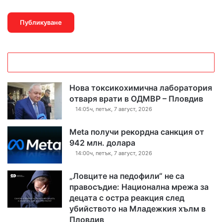
Нова токсикохимична лаборатория
отваря врати в ОДМВР – Пловдив
14:05ч, петък, 7 август, 2026
Meta получи рекордна санкция от
942 млн. долара
14:00ч, петък, 7 август, 2026
„Ловците на педофили“ не са
правосъдие: Национална мрежа за
децата с остра реакция след
убийството на Младежкия хълм в
Пловдив