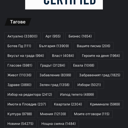
Тагове
Актуално
(33800)
Арт
(955)
Бизнес
(1654)
Ботев Пд
(111)
България
(13909)
Вашите писма
(206)
Вкусът на града
(994)
Власт
(4084)
Героите на деня
(1964)
Гласове
(5981)
Градът
(31284)
Евала
(1068)
Живот
(11036)
Забавление
(8399)
Забравеният град
(1825)
Здраве
(3890)
Зелен град
(1358)
Избори
(5021)
Избор на редактора
(2412)
Изпод тепето
(4899)
Имоти в Пловдив
(237)
Квартали
(2304)
Криминале
(5969)
Култура
(9788)
Мнения
(12139)
Моите отговори
(115)
Новини
(54275)
Нощна смяна
(1484)