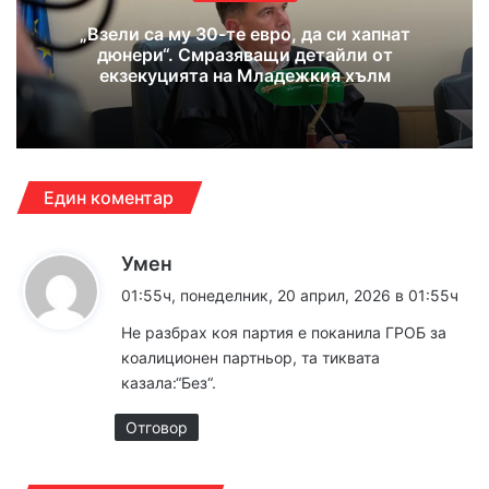
„Взели са му 30-те евро, да си хапнат
дюнери“. Смразяващи детайли от
екзекуцията на Младежкия хълм
Един коментар
к
Умен
а
01:55ч, понеделник, 20 април, 2026 в 01:55ч
з
Не разбрах коя партия е поканила ГРОБ за
а
коалиционен партньор, та тиквата
:
казала:“Без“.
Отговор