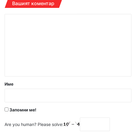
Вашият коментар
К
о
м
е
н
т
а
р
Име
:
*
Запомни ме!
Are you human? Please solve: