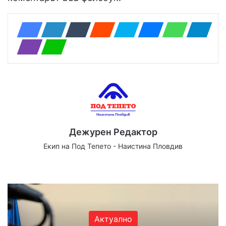
Дежурен Редактор
Екип на Под Тепето - Наистина Пловдив
Website
Facebook
X
YouTube
Instagram
Актуално