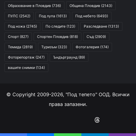
Образование в Пловдив
(736)
Община Пловдив
(2143)
ПУЛС
(2542)
Под лупа
(1613)
Под небето
(6493)
Под ножа
(2745)
По следите
(123)
Разследване
(1313)
Спорт
(827)
Спортен Пловдив
(818)
Съд
(2909)
Темида
(2819)
Туризъм
(323)
Фотогалерия
(174)
Фоторепортаж
(247)
Ъндърграунд
(89)
вашите снимки
(134)
© Copyright 2009-2026, "Под тепето" ООД. Всички
права запазени.
Facebook
YouTube
Instagram
RSS
Threads