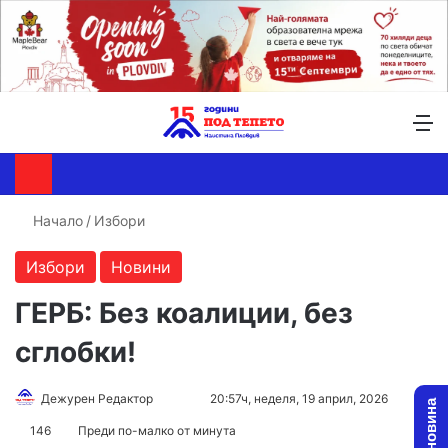
Търсене ...
Switch skin
М
Начало
/
Избори
Избори
Новини
ГЕРБ: Без коалиции, без
сглобки!
Follow
Send
Дежурен Редактор
20:57ч, неделя, 19 април, 2026
1
on
an
146
Преди по-малко от минута
X
email