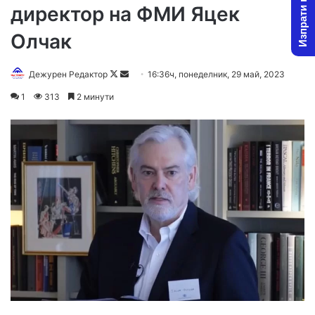
Изпрати новина
директор на ФМИ Яцек
Олчак
Follow
Send
Дежурен Редактор
16:36ч, понеделник, 29 май, 2023
on
an
1
313
2 минути
X
email