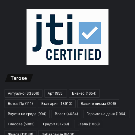
Тагове
Актуално
(33806)
Арт
(955)
Бизнес
(1654)
Ботев Пд
(111)
България
(13910)
Вашите писма
(206)
Вкусът на града
(994)
Власт
(4084)
Героите на деня
(1964)
Гласове
(5983)
Градът
(31289)
Евала
(1068)
Живот
(11038)
Забавление
(8400)