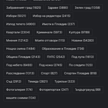
Забравеният град
(1825)
Здраве
(3890)
Зелен град
(1358)
Избори
(5021)
Избор на редактора
(2415)
Изпод тепето
(4900)
Имоти в Пловдив
(237)
Квартали
(2304)
Криминале
(5973)
Култура
(9789)
Мнения
(12142)
Моите отговори
(115)
Новини
(54283)
Нощна смяна
(1484)
Образование в Пловдив
(736)
Община Пловдив
(2143)
ПУЛС
(2542)
Под лупа
(1613)
Под небето
(6493)
Под ножа
(2745)
По следите
(123)
Разследване
(1313)
Спорт
(827)
Спортен Пловдив
(818)
Съд
(2912)
Темида
(2821)
Туризъм
(323)
Фотогалерия
(174)
Фоторепортаж
(247)
Ъндърграунд
(89)
вашите снимки
(134)