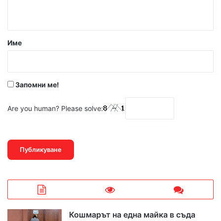
т
а
р
Име
:
*
Запомни ме!
Are you human? Please solve:
Кошмарът на една майка в съда