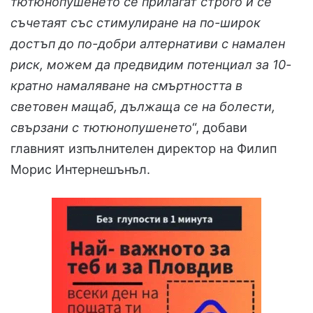
тютюнопушенето
се прилагат строго и се
съчетаят със стимулиране на
по-
широк
достъп до по-добри алтернативи с намал
ен
рис
к,
можем да предвидим потенциал за 10-
кратно
намаляване на смъртн
остта в
световен мащаб,
дължащ
а
се на
болести,
свързани с
тютюнопушене
то
“, добави
главният изпълнителен директор на Филип
Морис Интернешънъл.