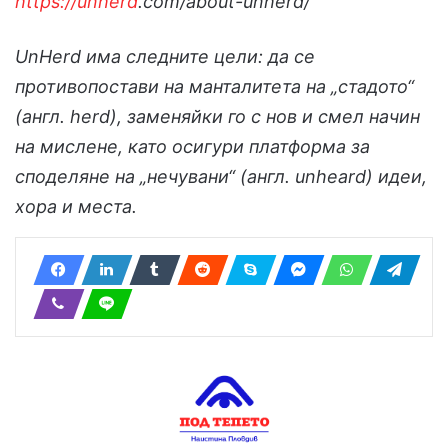
https://unherd
.com/about-unherd/
UnHerd има
следните
цел
и:
да се
противопостави на манталитета на
„
стадото
“
(
англ.
herd)
, заменяйки го
с нов и смел
начин
на
мислене
, като
осигури платформа за
споделяне на „
нечувани
“
(
англ.
unheard) идеи,
хора и места.