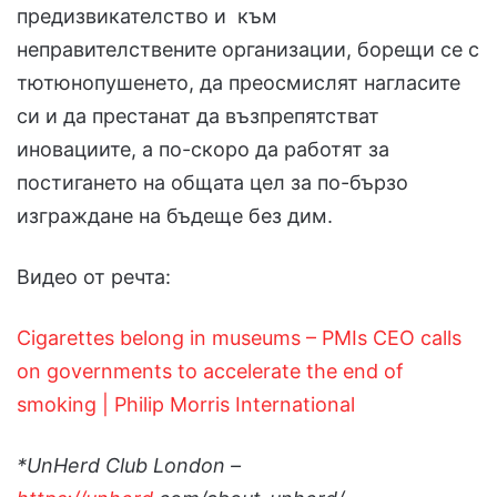
предизвикателство и към
неправителствените организации, борещи се с
тютюнопушенето, да преосмислят нагласите
си и да престанат да възпрепятстват
иновациите, а по-скоро да работят за
постигането на общата цел за по-бързо
изграждане на бъдеще без дим.
Видео от речта:
Cigarettes belong in museums – PMIs CEO calls
on governments to accelerate the end of
smoking | Philip Morris International
*UnHerd Club London –