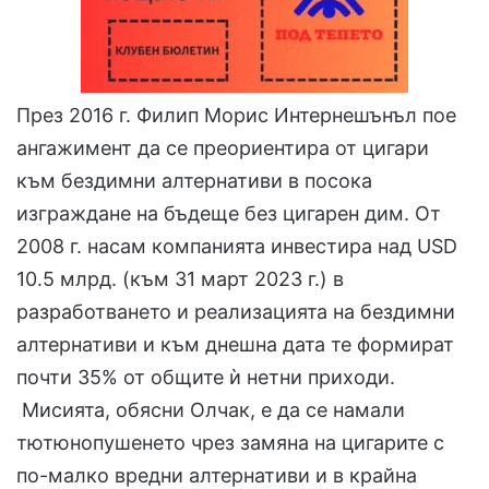
През 2016 г. Филип Морис Интернешънъл пое
ангажимент да се преориентира от цигари
към бездимни алтернативи в посока
изграждане на бъдеще без цигарен дим. От
2008 г. насам компанията инвестира над USD
10.5 млрд. (към 31 март 2023 г.) в
разработването и реализацията на бездимни
алтернативи и към днешна дата те формират
почти 35% от общите ѝ нетни приходи.
Мисията, обясни Олчак, е да се намали
тютюнопушенето чрез замяна на цигарите с
по-малко вредни алтернативи и в крайна