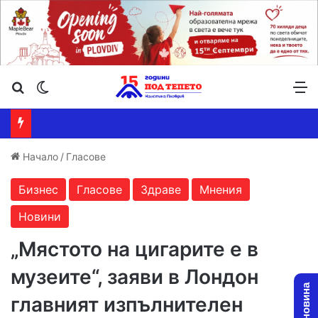
Търсене ...
Switch skin
М
Начало
/
Гласове
Бизнес
Гласове
Здраве
Мнения
Новини
„Мястото на цигарите е в
музеите“, заяви в Лондон
главният изпълнителен