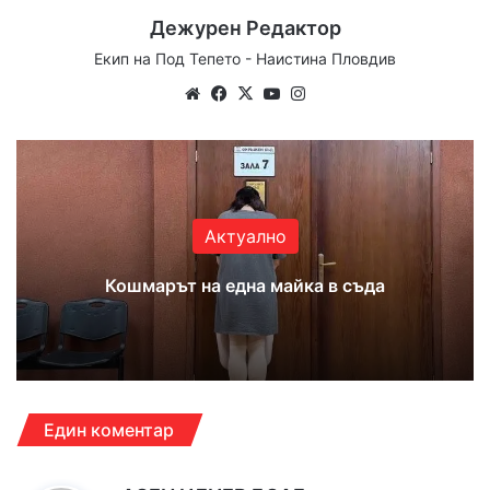
Дежурен Редактор
Екип на Под Тепето - Наистина Пловдив
Website
Facebook
X
YouTube
Instagram
Актуално
Кошмарът на една майка в съда
Един коментар