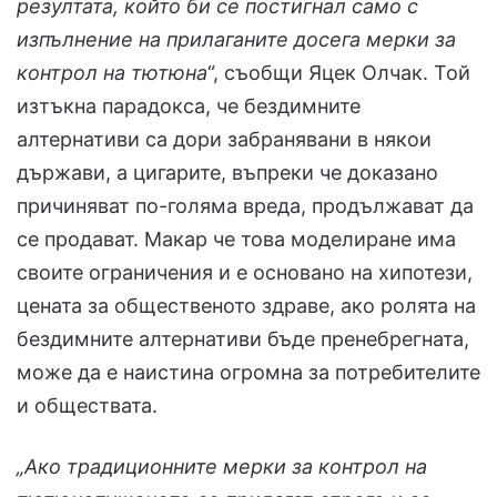
резултата, който би се постигнал само с
изпълнение на прилаганите досега мерки за
контрол на тютюна
“, съобщи Яцек Олчак. Той
изтъкна парадокса, че бездимните
алтернативи са дори забранявани в някои
държави, а цигарите, въпреки че доказано
причиняват по-голяма вреда, продължават да
се продават. Макар че това моделиране има
своите ограничения и е основано на хипотези,
цената за общественото здраве, ако ролята на
бездимните алтернативи бъде пренебрегната,
може да е наистина огромна за потребителите
и обществата.
„
Ако традиционните мерки за контрол на