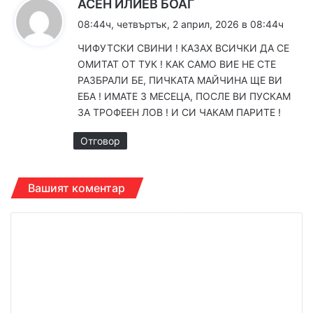
к
АСЕН ИЛИЕВ БОАГ
а
08:44ч, четвъртък, 2 април, 2026 в 08:44ч
з
ЧИФУТСКИ СВИНИ ! КАЗАХ ВСИЧКИ ДА СЕ
а
ОМИТАТ ОТ ТУК ! КАК САМО ВИЕ НЕ СТЕ
:
РАЗБРАЛИ БЕ, ПИЧКАТА МАЙЧИНА ЩЕ ВИ
ЕБА ! ИМАТЕ 3 МЕСЕЦА, ПОСЛЕ ВИ ПУСКАМ
ЗА ТРОФЕЕН ЛОВ ! И СИ ЧАКАМ ПАРИТЕ !
Отговор
Вашият коментар
К
о
м
е
н