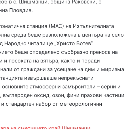
соб в с. Шишманци, община Раковски, с
ина Пловдив.
томатична станция (МАС) на Изпълнителната
олна среда беше разположена в центъра на село
д Народно читалище „Христо Ботев“.
ието беше определено съобразно преноса на
 и посоката на вятъра, както и поради
нали от граждани за усещане на дим и миризма
Станцията извършваше непрекъснати
 основните атмосферни замърсители – серни и
, въглероден оксид, озон, фини прахови частици
о и стандартен набор от метеорологични
ара на сметището край Шишманци