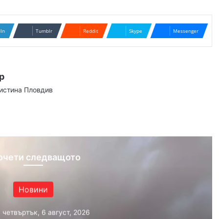
dIn
Tumblr
Reddit
Skype
Messenger
р
аистина Пловдив
ram
очети следващото
Новини
, четвъртък, 6 август, 2026