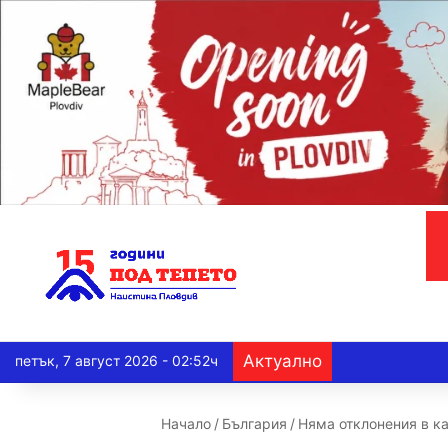
Актуално
петък, 7 август 2026 - 02:52ч
Начало
/
България
/
Няма отклонения в к