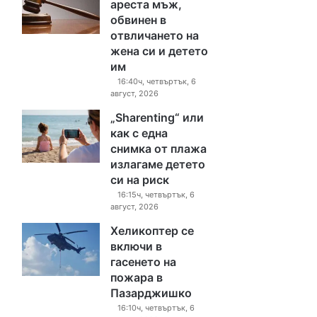
ареста мъж,
обвинен в
отвличането на
жена си и детето
им
16:40ч, четвъртък, 6
август, 2026
„Sharenting“ или
как с една
снимка от плажа
излагаме детето
си на риск
16:15ч, четвъртък, 6
август, 2026
Хеликоптер се
включи в
гасенето на
пожара в
Пазарджишко
16:10ч, четвъртък, 6