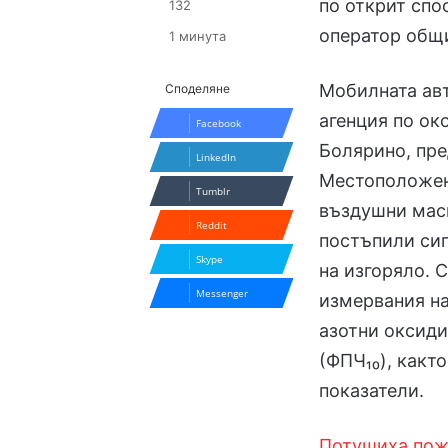
по открит спо
132
оператор общ
1 минута
Мобилната ав
Споделяне
агенция по ок
Facebook
Болярино, пре
LinkedIn
Местоположен
Tumblr
въздушни маси
Reddit
постъпили сиг
Skype
на изгоряло. 
Messenger
измервания на
азотни оксиди
(ФПЧ₁₀), какт
показатели.
Потушиха пож