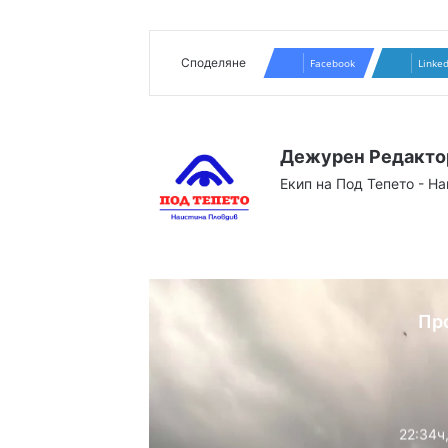
Споделяне
Facebook
Linke
Дежурен Редакто
Екип на Под Тепето - Н
Website
Facebook
X
YouTube
Instag
Пр
22:34ч