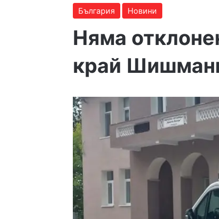
България
Новини
Няма отклонен
край Шишман