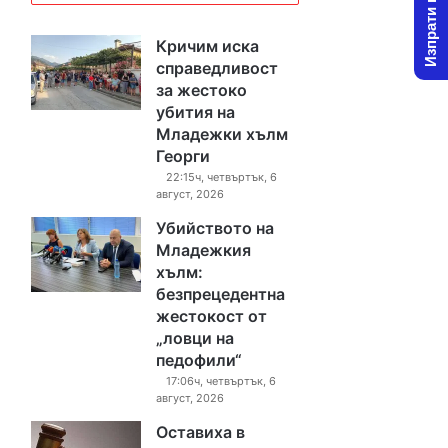
Изпрати новина
Кричим иска
справедливост
за жестоко
убития на
Младежки хълм
Георги
22:15ч, четвъртък, 6
август, 2026
Убийството на
Младежкия
хълм:
безпрецедентна
жестокост от
„ловци на
педофили“
17:06ч, четвъртък, 6
август, 2026
Оставиха в