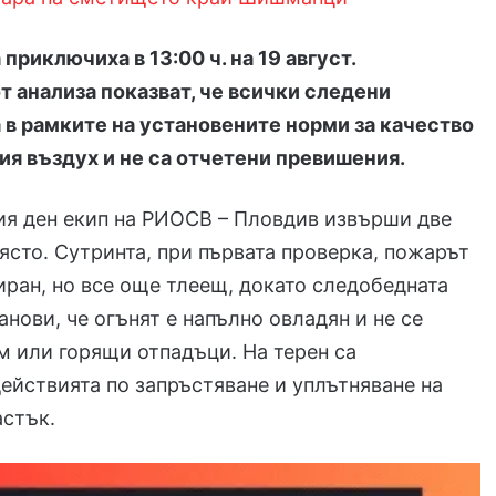
приключиха в 13:00 ч. на 19 август.
т анализа показват, че всички следени
 в рамките на установените норми за качество
ия въздух и не са отчетени превишения.
ия ден екип на РИОСВ – Пловдив извърши две
ясто. Сутринта, при първата проверка, пожарът
ран, но все още тлеещ, докато следобедната
анови, че огънят е напълно овладян и не се
 или горящи отпадъци. На терен са
йствията по запръстяване и уплътняване на
астък.