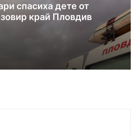
ри спасиха дете от
язовир край Пловдив
ст, 2026
Пожарникари спасиха дете от водите на язовир край Пловдив
т, 2026
Кричим иска справедливост за жестоко убития на Младежки хълм Георги
ст, 2026
Убийството на Младежкия хълм: безпрецедентна жестокост от „ловци на педофили“