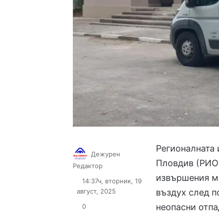
Регионалната 
Дежурен
Пловдив (РИОС
Follow
Send
Редактор
on
an
извършения м
14:37ч, вторник, 19
X
email
август, 2025
въздух след п
неопасни отпа
0