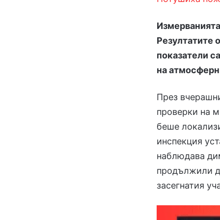
Измерванията 
Резултатите о
показатели са
на атмосферн
През вчерашн
проверки на м
беше локализи
инспекция уст
наблюдава дим
продължили де
засегнатия уч