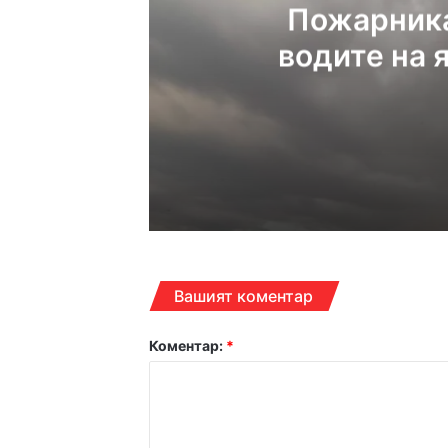
Пожарника
водите на 
22:34ч, четвъртък, 6 авгу
22:15ч, четвъртък, 6 авгус
Вашият коментар
Коментар:
*
17:06ч, четвъртък, 6 авгу