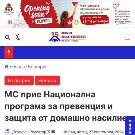
Търсене ...
Switch skin
М
Начало
/
България
България
Новини
МС прие Национална
програма за превенция и
защита от домашно насилие
Follow
Send
Дежурен Редактор
16:34ч, петък, 27 септември, 2024