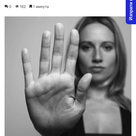
Изпрати новина
on
an
0
162
1 минута
X
email