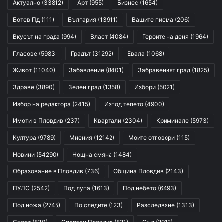
Актуално
(33812)
Арт
(955)
Бизнес
(1654)
Ботев Пд
(111)
България
(13911)
Вашите писма
(206)
Вкусът на града
(994)
Власт
(4084)
Героите на деня
(1964)
Гласове
(5983)
Градът
(31292)
Евала
(1068)
Живот
(11040)
Забавление
(8401)
Забравеният град
(1825)
Здраве
(3890)
Зелен град
(1358)
Избори
(5021)
Избор на редактора
(2415)
Изпод тепето
(4900)
Имоти в Пловдив
(237)
Квартали
(2304)
Криминале
(5973)
Култура
(9789)
Мнения
(12142)
Моите отговори
(115)
Новини
(54290)
Нощна смяна
(1484)
Образование в Пловдив
(736)
Община Пловдив
(2143)
ПУЛС
(2542)
Под лупа
(1613)
Под небето
(6493)
Под ножа
(2745)
По следите
(123)
Разследване
(1313)
Спорт
(830)
Спортен Пловдив
(821)
Съд
(2912)