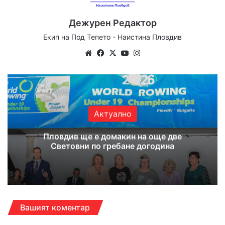
Дежурен Редактор
Екип на Под Тепето - Наистина Пловдив
Website
Facebook
X
YouTube
Instagram
Актуално
Пловдив ще е домакин на още две
Световни по гребане догодина
Вашият коментар