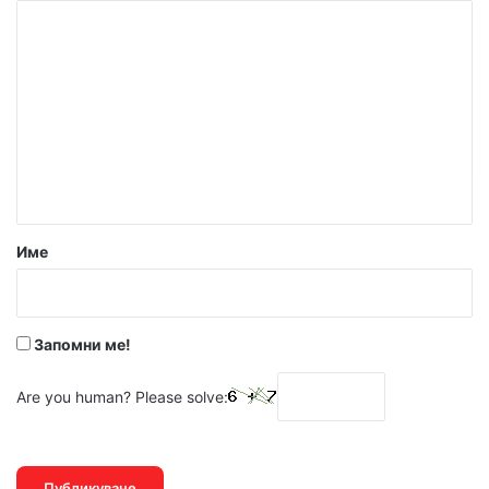
К
о
м
е
н
т
а
р
Име
:
*
Запомни ме!
Are you human? Please solve: