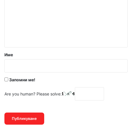
м
е
н
т
а
р
Име
:
*
Запомни ме!
Are you human? Please solve: