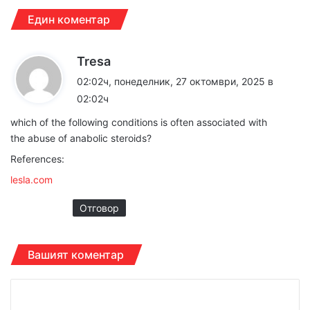
Един коментар
к
Tresa
а
02:02ч, понеделник, 27 октомври, 2025 в
з
02:02ч
а
which of the following conditions is often associated with
:
the abuse of anabolic steroids?
References:
lesla.com
Отговор
Вашият коментар
К
о