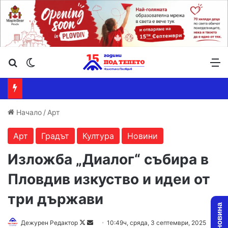
Търсене ...
Switch skin
М
Начало
/
Арт
Арт
Градът
Култура
Новини
Изложба „Диалог“ събира в
Пловдив изкуство и идеи от
три държави
Follow
Send
Дежурен Редактор
10:49ч, сряда, 3 септември, 2025