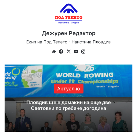
Дежурен Редактор
Екип на Под Тепето - Наистина Пловдив
Website
Facebook
X
YouTube
Instagram
Актуално
Пловдив ще е домакин на още две
Световни по гребане догодина