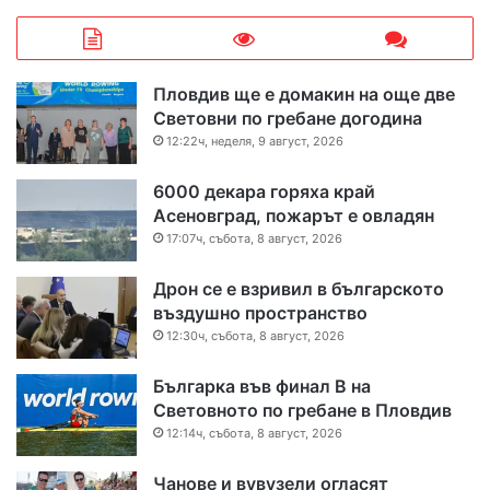
Пловдив ще е домакин на още две
Световни по гребане догодина
12:22ч, неделя, 9 август, 2026
6000 декара горяха край
Асеновград, пожарът е овладян
17:07ч, събота, 8 август, 2026
Дрон се е взривил в българското
въздушно пространство
12:30ч, събота, 8 август, 2026
Българка във финал B на
Световното по гребане в Пловдив
12:14ч, събота, 8 август, 2026
Чанове и вувузели огласят