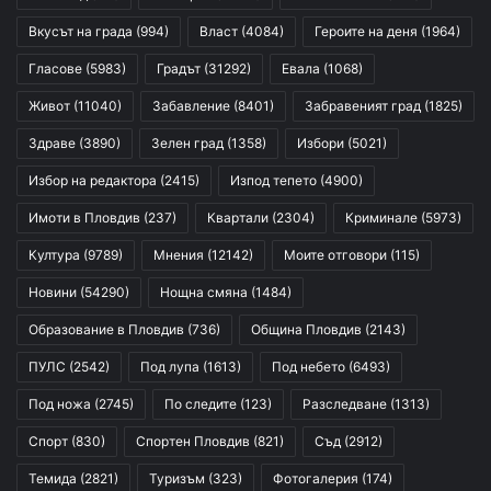
Вкусът на града
(994)
Власт
(4084)
Героите на деня
(1964)
Гласове
(5983)
Градът
(31292)
Евала
(1068)
Живот
(11040)
Забавление
(8401)
Забравеният град
(1825)
Здраве
(3890)
Зелен град
(1358)
Избори
(5021)
Избор на редактора
(2415)
Изпод тепето
(4900)
Имоти в Пловдив
(237)
Квартали
(2304)
Криминале
(5973)
Култура
(9789)
Мнения
(12142)
Моите отговори
(115)
Новини
(54290)
Нощна смяна
(1484)
Образование в Пловдив
(736)
Община Пловдив
(2143)
ПУЛС
(2542)
Под лупа
(1613)
Под небето
(6493)
Под ножа
(2745)
По следите
(123)
Разследване
(1313)
Спорт
(830)
Спортен Пловдив
(821)
Съд
(2912)
Темида
(2821)
Туризъм
(323)
Фотогалерия
(174)