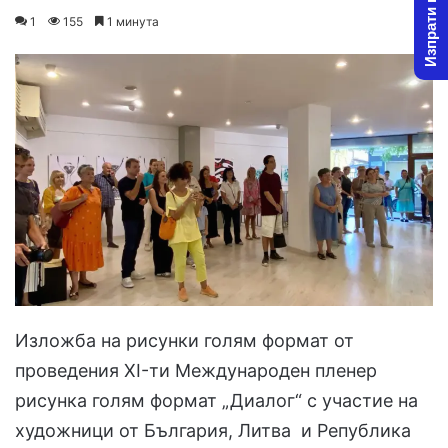
Изпрати новина
on
an
1
155
1 минута
X
email
Изложба на рисунки голям формат от
проведения XI-ти Международен пленер
рисунка голям формат „Диалог“ с участие на
художници от България, Литва и Република