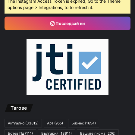
The Instagram Access Token is expired, Go to the Theme
options page > Integrations, to to refresh it.
Последвай ни
Тагове
Актуално
(33812)
Арт
(955)
Бизнес
(1654)
Ботев Пд
(111)
България
(13911)
Вашите писма
(206)