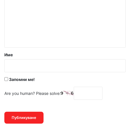
о
м
е
н
т
а
р
Име
:
*
Запомни ме!
Are you human? Please solve: