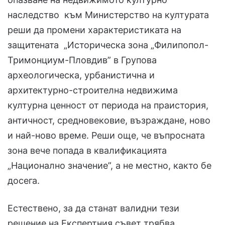
наследство към Министерство на културата
реши да промени характеристиката на
защитената „Историческа зона „Филипопол-
Тримонциум-Пловдив” в Групова
археологическа, урбанистична и
архитектурно-строителна недвижима
културна ценност от периода на праистория,
античност, средновековие, възраждане, ново
и най-ново време. Реши още, че въпросната
зона вече попада в квалификацията
„Национално значение”, а не местно, както бе
досега.
Естествено, за да станат валидни тези
решение на Експертния съвет трябва