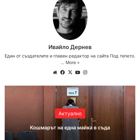
Ивайло Дернев
Един от създателите и главен редактор на сайта Под тепето.
…
More »
Website
Facebook
X
YouTube
Instagram
Актуално
Кошмарът на една майка в съда