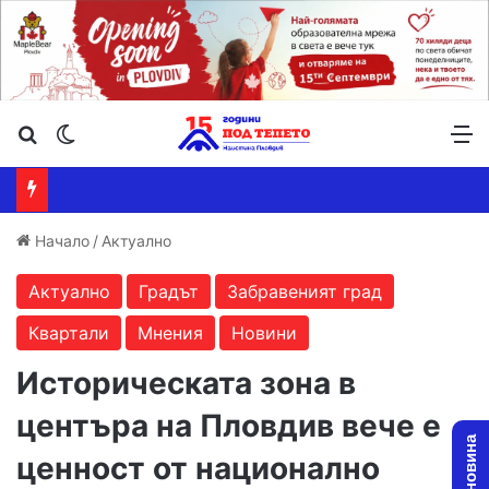
Търсене ...
Switch skin
М
Начало
/
Актуално
Актуално
Градът
Забравеният град
Квартали
Мнения
Новини
Историческата зона в
центъра на Пловдив вече е
ценност от национално