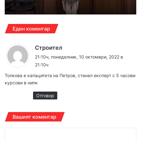
Един коментар
к
Строител
а
21:10ч, понеделник, 10 октомври, 2022 в
з
21:10ч
а
Толкова е капацитета на Петров, станал експерт с 5 часови
:
курсови в нипк
Отговор
Вашият коментар
К