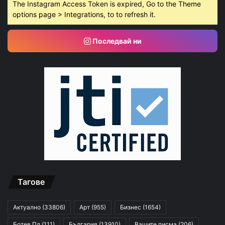
The Instagram Access Token is expired, Go to the Theme
options page > Integrations, to to refresh it.
Последвай ни
Тагове
Актуално
(33806)
Арт
(955)
Бизнес
(1654)
Ботев Пд
(111)
България
(13910)
Вашите писма
(206)