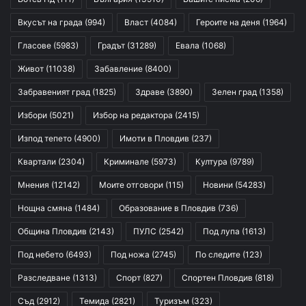
Вкусът на града
(994)
Власт
(4084)
Героите на деня
(1964)
Гласове
(5983)
Градът
(31289)
Евала
(1068)
Живот
(11038)
Забавление
(8400)
Забравеният град
(1825)
Здраве
(3890)
Зелен град
(1358)
Избори
(5021)
Избор на редактора
(2415)
Изпод тепето
(4900)
Имоти в Пловдив
(237)
Квартали
(2304)
Криминале
(5973)
Култура
(9789)
Мнения
(12142)
Моите отговори
(115)
Новини
(54283)
Нощна смяна
(1484)
Образование в Пловдив
(736)
Община Пловдив
(2143)
ПУЛС
(2542)
Под лупа
(1613)
Под небето
(6493)
Под ножа
(2745)
По следите
(123)
Разследване
(1313)
Спорт
(827)
Спортен Пловдив
(818)
Съд
(2912)
Темида
(2821)
Туризъм
(323)