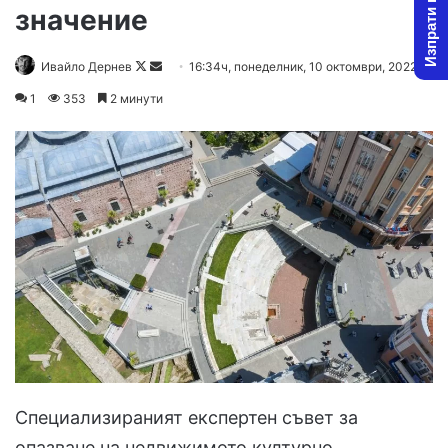
Изпрати новина
значение
Follow
Send
Ивайло Дернев
16:34ч, понеделник, 10 октомври, 2022
on
an
1
353
2 минути
X
email
Специализираният експертен съвет за
опазване на недвижимото културно