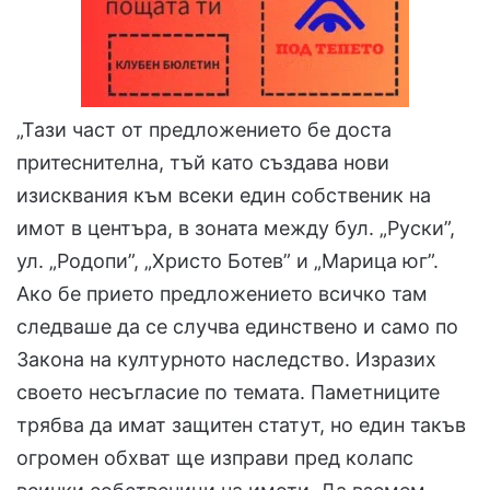
„Тази част от предложението бе доста
притеснителна, тъй като създава нови
изисквания към всеки един собственик на
имот в центъра, в зоната между бул. „Руски”,
ул. „Родопи”, „Христо Ботев” и „Марица юг”.
Ако бе прието предложението всичко там
следваше да се случва единствено и само по
Закона на културното наследство. Изразих
своето несъгласие по темата. Паметниците
трябва да имат защитен статут, но един такъв
огромен обхват ще изправи пред колапс