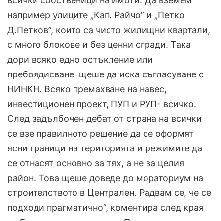
всички собственици на имоти. Да вземем
например улиците „Кап. Райчо” и „Петко
Д.Петков”, които са чисто жилищни квартали,
с много блокове и без ценни сгради. Така
дори всяко едно остъкление или
пребоядисване щеше да иска съгласуване с
НИНКН. Всяко премахване на навес,
инвестиционен проект, ПУП и РУП- всичко.
След задълбочен дебат от страна на всички
се взе правилното решение да се оформят
ясни граници на територията и режимите да
се отнасят основно за тях, а не за целия
район. Това щеше доведе до мораториум на
строителството в Централен. Радвам се, че се
подходи прагматично”, коментира след края