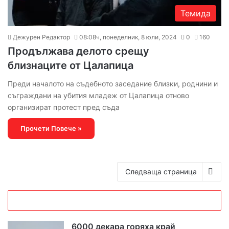
Темида
Дежурен Редактор
08:08ч, понеделник, 8 юли, 2024
0
160
Продължава делото срещу
близнаците от Цалапица
Преди началото на съдебното заседание близки, роднини и
съграждани на убития младеж от Цалапица отново
организират протест пред съда
Прочети Повече »
Следваща страница
6000 декара горяха край