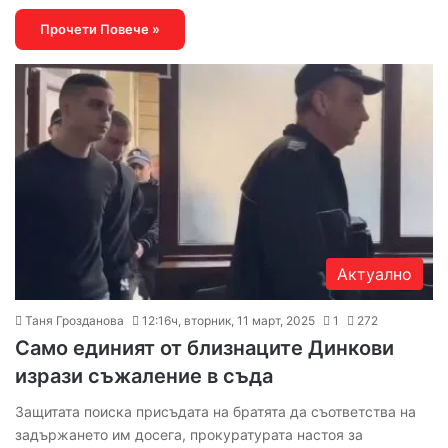
Прочети Повече »
Актуално
Таня Грозданова
12:16ч, вторник, 11 март, 2025
1
272
Само единият от близнаците Динкови
изрази съжаление в съда
Защитата поиска присъдата на братята да съответства на
задържането им досега, прокуратурата настоя за