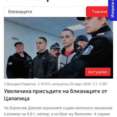
Изпрати новина
Т
ъ
р
с
е
н
е
з
а
:
Актуално
Дежурен Редактор
10:07ч, четвъртък, 20 март, 2025
1
267
Увеличиха присъдите на близнаците от
Цалапица
На Борислав Динков окръжните съдии наложиха наказание
в размер на 4,6 г. затвор, а на брат му Валентин– 4 години