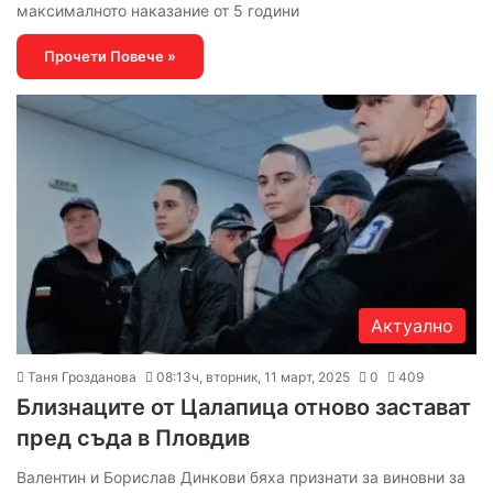
максималното наказание от 5 години
Прочети Повече »
Актуално
Таня Грозданова
08:13ч, вторник, 11 март, 2025
0
409
Близнаците от Цалапица отново застават
пред съда в Пловдив
Валентин и Борислав Динкови бяха признати за виновни за