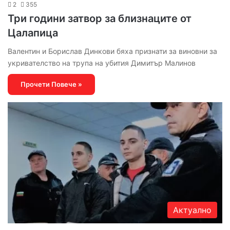
2
355
Три години затвор за близнаците от
Цалапица
Валентин и Борислав Динкови бяха признати за виновни за
укривателство на трупа на убития Димитър Малинов
Прочети Повече »
Актуално