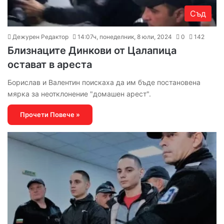
Съд
Дежурен Редактор
14:07ч, понеделник, 8 юли, 2024
0
142
Близнаците Динкови от Цалапица
остават в ареста
Борислав и Валентин поискаха да им бъде постановена
мярка за неотклонение "домашен арест".
Прочети Повече »