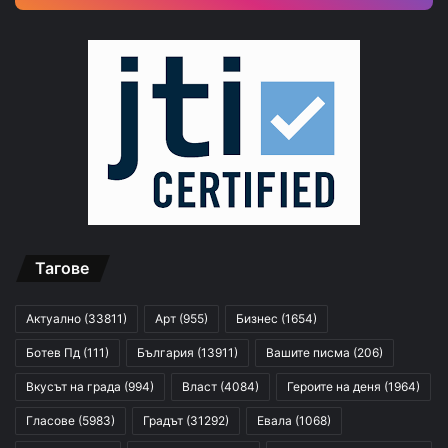
Тагове
Актуално
(33811)
Арт
(955)
Бизнес
(1654)
Ботев Пд
(111)
България
(13911)
Вашите писма
(206)
Вкусът на града
(994)
Власт
(4084)
Героите на деня
(1964)
Гласове
(5983)
Градът
(31292)
Евала
(1068)