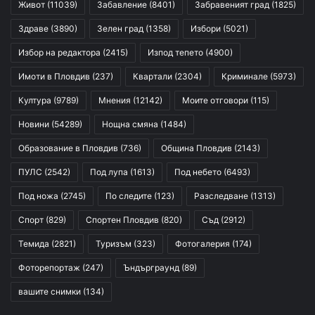
Живот
(11039)
Забавление
(8401)
Забравеният град
(1825)
Здраве
(3890)
Зелен град
(1358)
Избори
(5021)
Избор на редактора
(2415)
Изпод тепето
(4900)
Имоти в Пловдив
(237)
Квартали
(2304)
Криминале
(5973)
Култура
(9789)
Мнения
(12142)
Моите отговори
(115)
Новини
(54289)
Нощна смяна
(1484)
Образование в Пловдив
(736)
Община Пловдив
(2143)
ПУЛС
(2542)
Под лупа
(1613)
Под небето
(6493)
Под ножа
(2745)
По следите
(123)
Разследване
(1313)
Спорт
(829)
Спортен Пловдив
(820)
Съд
(2912)
Темида
(2821)
Туризъм
(323)
Фотогалерия
(174)
Фоторепортаж
(247)
Ъндърграунд
(89)
вашите снимки
(134)