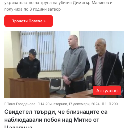
укривателство на трупа на убития Димитър Малинов и
получиха по 3 години затвор
Прочети Повече »
Актуално
Таня Грозданова
14:20ч, вторник, 17 декември, 2024
1
290
Свидетел твърди, че близнаците са
наблюдавали побоя над Митко от
Цалапица