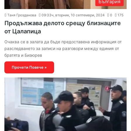
България
Таня Грозданова
09:33ч, вторник, 10 септември, 2024
0
175
Продължава делото срещу близнаците
от Цалапица
Очаква се в залата да бъде предоставена информация от
разследването за записи на разговори между единия от
братята и Бизюрев
Прочети Повече »