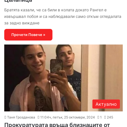
Братята казали, че са били в колата докато Рангел е
извършвал побоя и са наблюдавали само откъм огледалата
за задно виждане
Прочети Повече »
Актуално
Таня Грозданова
11:04ч, петък, 25 октомври, 2024
1
245
Прокуратурата връща близнаците от