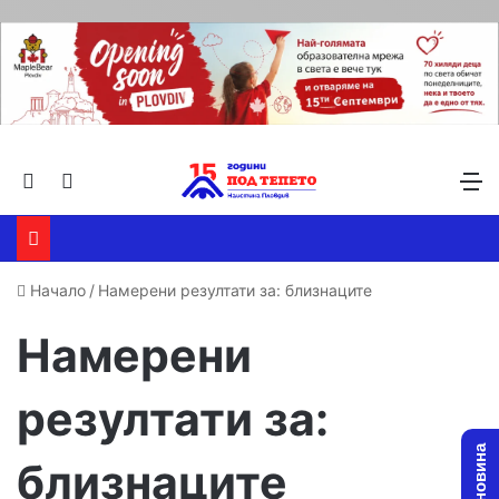
Търсене ...
Switch skin
М
Начало
/
Намерени резултати за: близнаците
Намерени
резултати за:
близнаците