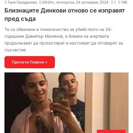
Таня Грозданова
09:54ч, четвъртък, 24 октомври, 2024
1
196
Близнаците Динкови отново се изправят
пред съда
Те са обвинени в помагачество за убийството на 24-
годишния Димитър Малинов, а близки на жертвата
продължават да протестират и настояват да отговарят за
съучастие
Прочети Повече »