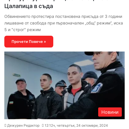
Цалапица в съда
Обвинението протестира постановена присъда от 3 години
лишаване от свобода при първоначален „общ“ режим“, иска
5 и "строг" режим
Прочети Повече »
Новини
Дежурен Редактор
12:12ч, четвъртък, 24 октомври, 2024