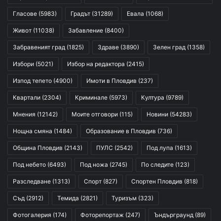
Гласове
(5983)
Градът
(31289)
Евала
(1068)
Живот
(11038)
Забавление
(8400)
Забравеният град
(1825)
Здраве
(3890)
Зелен град
(1358)
Избори
(5021)
Избор на редактора
(2415)
Изпод тепето
(4900)
Имоти в Пловдив
(237)
Квартали
(2304)
Криминале
(5973)
Култура
(9789)
Мнения
(12142)
Моите отговори
(115)
Новини
(54283)
Нощна смяна
(1484)
Образование в Пловдив
(736)
Община Пловдив
(2143)
ПУЛС
(2542)
Под лупа
(1613)
Под небето
(6493)
Под ножа
(2745)
По следите
(123)
Разследване
(1313)
Спорт
(827)
Спортен Пловдив
(818)
Съд
(2912)
Темида
(2821)
Туризъм
(323)
Фотогалерия
(174)
Фоторепортаж
(247)
Ъндърграунд
(89)