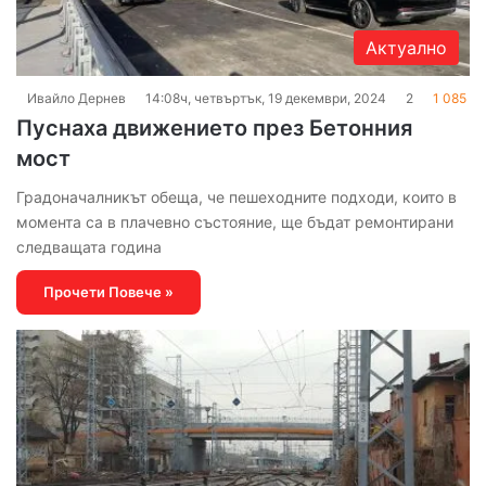
Актуално
Ивайло Дернев
14:08ч, четвъртък, 19 декември, 2024
2
1 085
Пуснаха движението през Бетонния
мост
Градоначалникът обеща, че пешеходните подходи, които в
момента са в плачевно състояние, ще бъдат ремонтирани
следващата година
Прочети Повече »