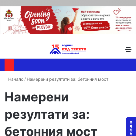
Търсене ...
Switch skin
М
Начало
/
Намерени резултати за: бетонния мост
Намерени
резултати за:
бетонния мост