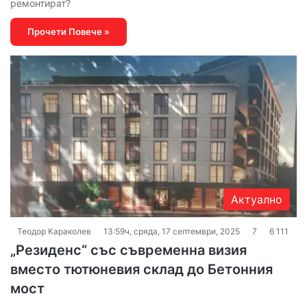
ремонтират?
Прочети Повече »
Актуално
Теодор Караколев
13:59ч, сряда, 17 септември, 2025
7
6 111
„Резиденс“ със съвременна визия
вместо тютюневия склад до Бетонния
мост