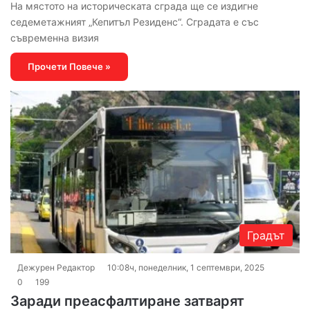
На мястото на историческата сграда ще се издигне
седеметажният „Кепитъл Резиденс“. Сградата е със
съвременна визия
Прочети Повече »
Градът
Дежурен Редактор
10:08ч, понеделник, 1 септември, 2025
0
199
Заради преасфалтиране затварят