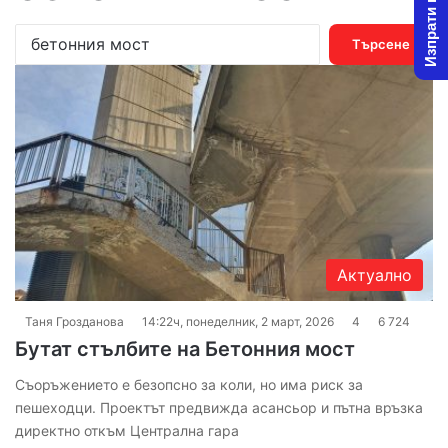
Изпрати новина
Т
ъ
р
с
е
н
е
з
а
:
Актуално
Таня Грозданова
14:22ч, понеделник, 2 март, 2026
4
6 724
Бутат стълбите на Бетонния мост
Съоръжението е безопсно за коли, но има риск за
пешеходци. Проектът предвижда асансьор и пътна връзка
директно откъм Централна гара