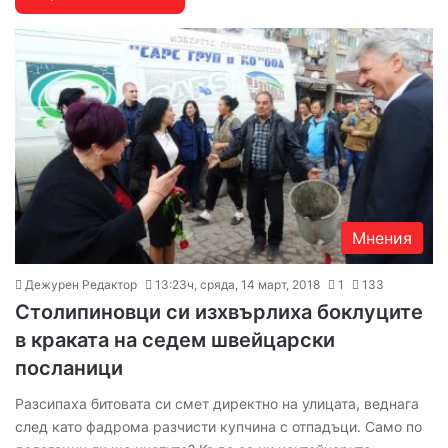
Мнения
Дежурен Редактор
13:23ч, сряда, 14 март, 2018
1
133
Столипиновци си изхвърлиха боклуците
в краката на седем швейцарски
посланици
Разсипаха битовата си смет директно на улицата, веднага
след като фадрома разчисти купчина с отпадъци. Само по