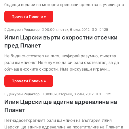
бъдещи водачи на моторни превозни средства в училищата
Прочети Повече »
Дежурен Редактор
00:00ч, петък, 6 юли, 2012
0
125
Илия Царски върти скоростни отсечки
пред Планет
Не бъди състезател на пътя, шофирай разумно, съветва
рали шампионът Не е нужно да си рали състезател, за да
обичаш високите скорости. Има рискуващи играчи…
Прочети Повече »
Дежурен Редактор
00:00ч, вторник, 3 юли, 2012
0
121
Илия Царски ще вдигне адреналина на
Планет
Петнадесеткратният рали шампион на България Илия
Царски ще вдигне адреналина на посетителите на Планет в