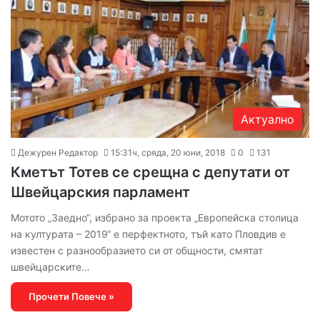
Актуално
Дежурен Редактор
15:31ч, сряда, 20 юни, 2018
0
131
Кметът Тотев се срещна с депутати от
Швейцарския парламент
Мотото „Заедно“, избрано за проекта „Европейска столица
на културата – 2019“ е перфектното, тъй като Пловдив е
известен с разнообразието си от общности, смятат
швейцарските…
Прочети Повече »