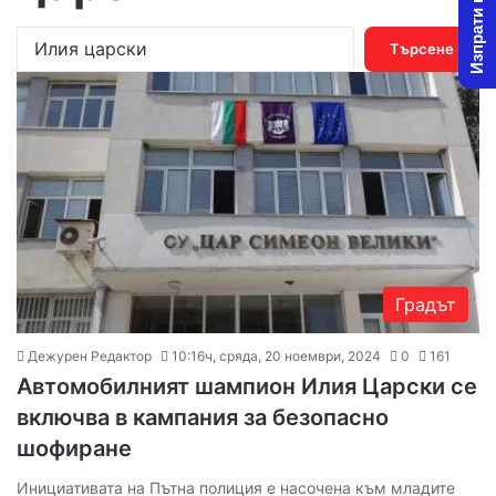
Изпрати новина
Т
ъ
р
с
е
н
е
з
а
:
Градът
Дежурен Редактор
10:16ч, сряда, 20 ноември, 2024
0
161
Автомобилният шампион Илия Царски се
включва в кампания за безопасно
шофиране
Инициативата на Пътна полиция е насочена към младите