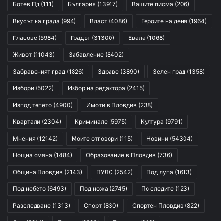
Ботев Пд
(111)
България
(13917)
Вашите писма
(206)
Вкусът на града
(994)
Власт
(4086)
Героите на деня
(1964)
Гласове
(5984)
Градът
(31300)
Евала
(1068)
Живот
(11043)
Забавление
(8402)
Забравеният град
(1826)
Здраве
(3890)
Зелен град
(1358)
Избори
(5022)
Избор на редактора
(2415)
Изпод тепето
(4900)
Имоти в Пловдив
(238)
Квартали
(2304)
Криминале
(5975)
Култура
(9791)
Мнения
(12142)
Моите отговори
(115)
Новини
(54304)
Нощна смяна
(1484)
Образование в Пловдив
(736)
Община Пловдив
(2143)
ПУЛС
(2542)
Под лупа
(1613)
Под небето
(6493)
Под ножа
(2745)
По следите
(123)
Разследване
(1313)
Спорт
(830)
Спортен Пловдив
(822)