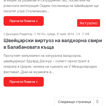
агенция за развитие и сътрудничество, посветена на
ромската интеграция Седем посланици на Швейцария ще
посетят утре Столипиново…
Прочети Повече »
Актуално
Дежурен Редактор
16:13ч, сряда, 21 май, 2014
0
129
Швейцарски виртуоз на валдхорна свири
в Балабановата къща
Прочутият изпълнител на натурална валдхорна,
швейцарецът Едуард Дескур – солист-оркестрант в
операта в Цюрих, излиза на сцената на V Международен
фестивал „Дни на музиката в…
Прочети Повече »
Следваща страница