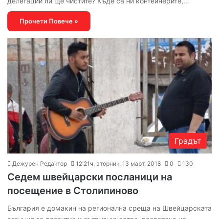
делегации ли ще чистите? Къде са ни контейнерите,…
Прочети Повече »
Градът
Дежурен Редактор
12:21ч, вторник, 13 март, 2018
0
130
Седем швейцарски посланици на
посещение в Столипиново
България е домакин на регионална среща на Швейцарската