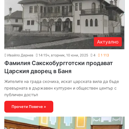
Актуално
Ивайло Дернев
14:15ч, вторник, 10 юни, 2025
4
1 113
Фамилия Сакскобургготски продават
Царския дворец в Баня
Жителите на града скочиха, искат царската вила да бъде
превърната в държавен културен и обществен център с
публичен достъп
Прочети Повече »