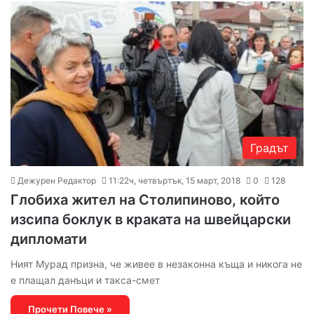
Градът
Дежурен Редактор
11:22ч, четвъртък, 15 март, 2018
0
128
Глобиха жител на Столипиново, който
изсипа боклук в краката на швейцарски
дипломати
Ният Мурад призна, че живее в незаконна къща и никога не
е плащал данъци и такса-смет
Прочети Повече »