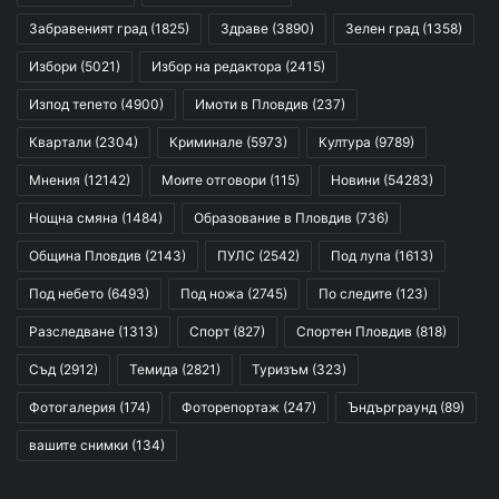
Забравеният град
(1825)
Здраве
(3890)
Зелен град
(1358)
Избори
(5021)
Избор на редактора
(2415)
Изпод тепето
(4900)
Имоти в Пловдив
(237)
Квартали
(2304)
Криминале
(5973)
Култура
(9789)
Мнения
(12142)
Моите отговори
(115)
Новини
(54283)
Нощна смяна
(1484)
Образование в Пловдив
(736)
Община Пловдив
(2143)
ПУЛС
(2542)
Под лупа
(1613)
Под небето
(6493)
Под ножа
(2745)
По следите
(123)
Разследване
(1313)
Спорт
(827)
Спортен Пловдив
(818)
Съд
(2912)
Темида
(2821)
Туризъм
(323)
Фотогалерия
(174)
Фоторепортаж
(247)
Ъндърграунд
(89)
вашите снимки
(134)