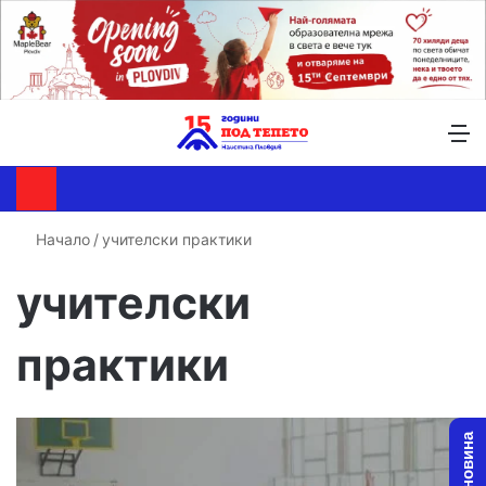
Търсене ...
Switch skin
М
Начало
/
учителски практики
учителски
практики