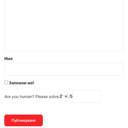
о
м
е
н
т
а
р
Име
:
*
Запомни ме!
Are you human? Please solve: