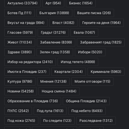
Актуално
(33794)
Арт
(954)
Бизнес
(1654)
Ботев Пд
(111)
България
(13899)
Вашите писма
(206)
Вкусът на града
(994)
Власт
(4082)
Героите на деня
(1964)
Гласове
(5979)
Градът
(31276)
Евала
(1067)
Живот
(11034)
Забавление
(8399)
Забравеният град
(1825)
Здраве
(3890)
Зелен град
(1358)
Избори
(5020)
Избор на редактора
(2410)
Изпод тепето
(4899)
Имоти в Пловдив
(237)
Квартали
(2304)
Криминале
(5963)
Култура
(9786)
Мнения
(12138)
Моите отговори
(115)
Новини
(54258)
Нощна смяна
(1484)
Образование в Пловдив
(736)
Община Пловдив
(2143)
ПУЛС
(2542)
Под лупа
(1613)
Под небето
(6493)
Под ножа
(2745)
По следите
(123)
Разследване
(1312)