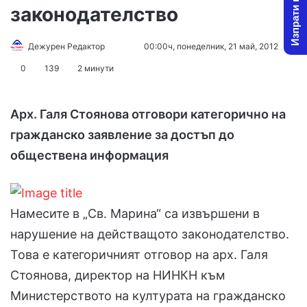
Изпрати новина
законодателство
Дежурен Редактор
F
S
00:00ч, понеделник, 21 май, 2012
o
e
0
139
2 минути
l
n
l
d
Арх. Галя Стоянова отговори категорично на
o
a
w
n
гражданско заявление за достъп до
o
e
обществена информация
n
m
X
a
i
l
Намесите в „Св. Марина“ са извършени в
нарушение на действащото законодателство.
Това е категоричният отговор на арх. Галя
Стоянова, директор на НИНКН към
Министерството на културата на гражданско