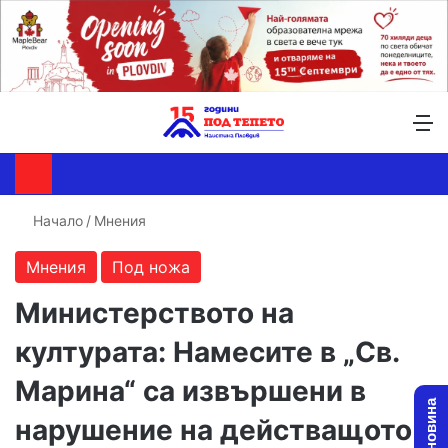
Търсене ...
Switch skin
М
Начало
/
Мнения
Мнения
Под ножа
Министерството на
културата: Намесите в „Св.
Марина“ са извършени в
нарушение на действащото