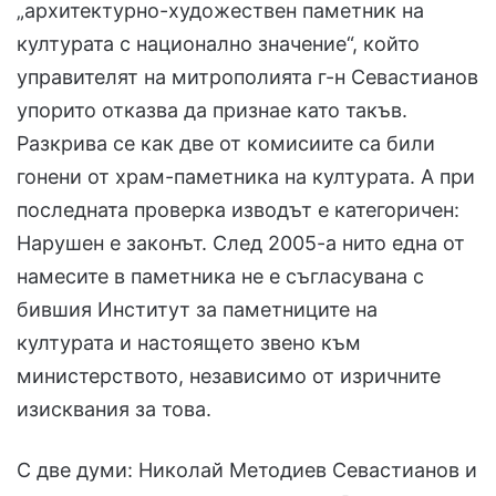
„архитектурно-художествен паметник на
културата с национално значение“, който
управителят на митрополията г-н Севастианов
упорито отказва да признае като такъв.
Разкрива се как две от комисиите са били
гонени от храм-паметника на културата. А при
последната проверка изводът е категоричен:
Нарушен е законът. След 2005-а нито една от
намесите в паметника не е съгласувана с
бившия Институт за паметниците на
културата и настоящето звено към
министерството, независимо от изричните
изисквания за това.
С две думи: Николай Методиев Севастианов и