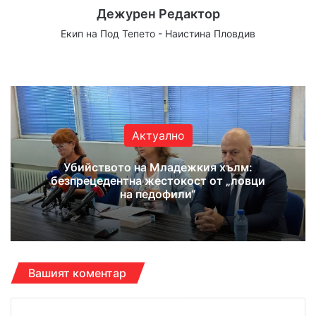
Дежурен Редактор
Екип на Под Тепето - Наистина Пловдив
We
Fa
X
Yo
Ins
bsi
ce
uT
tag
te
bo
ub
ra
ok
e
m
Актуално
Убийството на Младежкия хълм:
безпрецедентна жестокост от „ловци
на педофили“
Вашият коментар
К