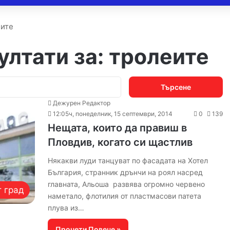
еите
ултати за:
тролеите
Търсене
за:
Дежурен Редактор
12:05ч, понеделник, 15 септември, 2014
0
139
Нещата, които да правиш в
Пловдив, когато си щастлив
Някакви луди танцуват по фасадата на Хотел
България, странник дрънчи на роял насред
главната, Альоша развява огромно червено
 град
наметало, флотилия от пластмасови патета
плува из…
Прочети Повече »