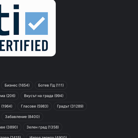
Бизнес
(1654)
Ботев Пд
(111)
сма
(206)
Вкусът на града
(994)
я
(1964)
Гласове
(5983)
Градът
(31289)
Забавление
(8400)
аве
(3890)
Зелен град
(1358)
ктора
(2415)
Изпод тепето
(4900)