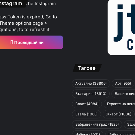
nstagram
The Instagram
ss Token is expired, Go to
 Theme options page >
grations, to to refresh it.
Последвай ни
Тагове
Актуално
(33806)
Арт
(955)
България
(13910)
Вашите пи
Власт
(4084)
Героите на ден
Евала
(1068)
Живот
(11038)
Забравеният град
(1825)
Здр
Избори
(5021)
Избор на реда