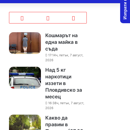
Изпрати новина
Кошмарът на
една майка в
съда
17:14ч, петък, 7 август,
2026
Над 5 кг
наркотици
иззети в
Пловдивско за
месец
16:38ч, петък, 7 август,
2026
Какво да
правим в