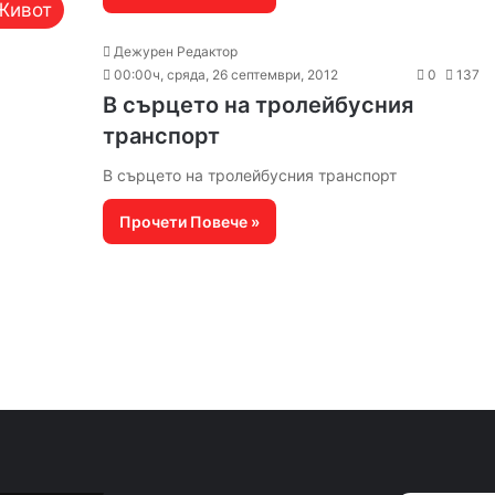
Живот
Дежурен Редактор
00:00ч, сряда, 26 септември, 2012
0
137
В сърцето на тролейбусния
транспорт
В сърцето на тролейбусния транспорт
Прочети Повече »