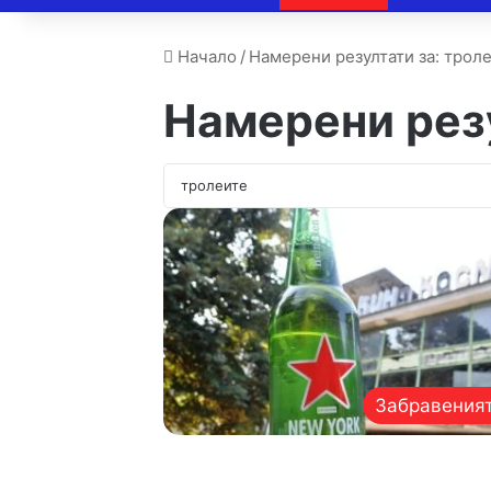
Начало
/
Намерени резултати за: трол
Намерени рез
Забравеният