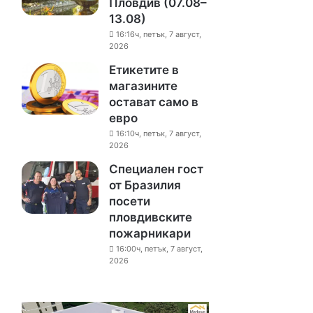
Пловдив (07.08–
13.08)
16:16ч, петък, 7 август,
2026
Етикетите в
магазините
остават само в
евро
16:10ч, петък, 7 август,
2026
Специален гост
от Бразилия
посети
пловдивските
пожарникари
16:00ч, петък, 7 август,
2026