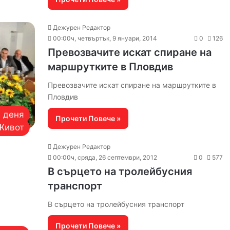
Дежурен Редактор
00:00ч, четвъртък, 9 януари, 2014
0
126
Превозвачите искат спиране на
маршрутките в Пловдив
Превозвачите искат спиране на маршрутките в
Пловдив
а деня
Прочети Повече »
Живот
Дежурен Редактор
00:00ч, сряда, 26 септември, 2012
0
577
В сърцето на тролейбусния
транспорт
В сърцето на тролейбусния транспорт
Прочети Повече »