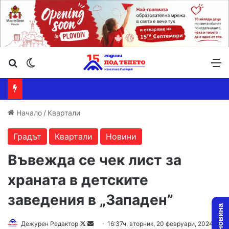
Търсене ...
Switch skin
М
Начало
/
Квартали
Градът
Квартали
Новини
Въвежда се чек лист за
хранaта в детските
заведения в „Западен”
Follow
Send
Дежурен Редактор
16:37ч, вторник, 20 февруари, 2024