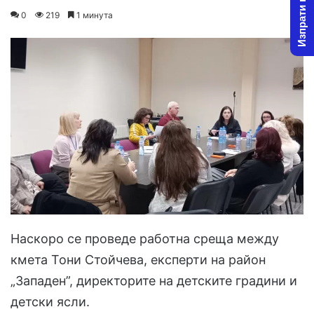
Изпрати новина
on
an
0
219
1 минута
X
email
Наскоро се проведе работна среща между
кмета Тони Стойчева, експерти на район
„Западен”, директорите на детските градини и
детски ясли.