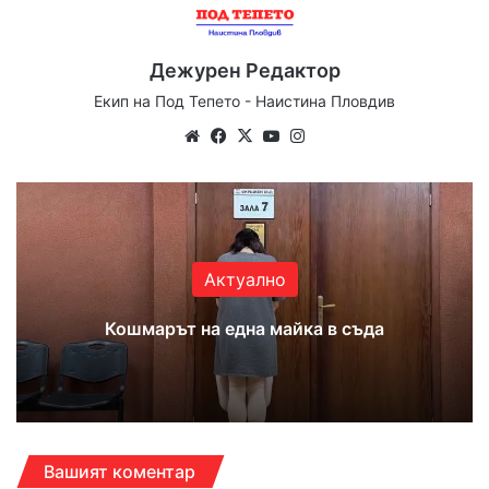
Дежурен Редактор
Екип на Под Тепето - Наистина Пловдив
Website
Facebook
X
YouTube
Instagram
Актуално
Кошмарът на една майка в съда
Вашият коментар