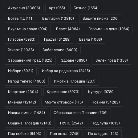
Актуално
(33806)
Арт
(955)
Бизнес
(1654)
Ботев Пд
(111)
България
(13910)
Вашите писма
(206)
Вкусът на града
(994)
Власт
(4084)
Героите на деня
(1964)
Гласове
(5983)
Градът
(31289)
Евала
(1068)
Живот
(11038)
Забавление
(8400)
Забравеният град
(1825)
Здраве
(3890)
Зелен град
(1358)
Избори
(5021)
Избор на редактора
(2415)
Изпод тепето
(4900)
Имоти в Пловдив
(237)
Квартали
(2304)
Криминале
(5973)
Култура
(9789)
Мнения
(12142)
Моите отговори
(115)
Новини
(54283)
Нощна смяна
(1484)
Образование в Пловдив
(736)
Община Пловдив
(2143)
ПУЛС
(2542)
Под лупа
(1613)
Под небето
(6493)
Под ножа
(2745)
По следите
(123)