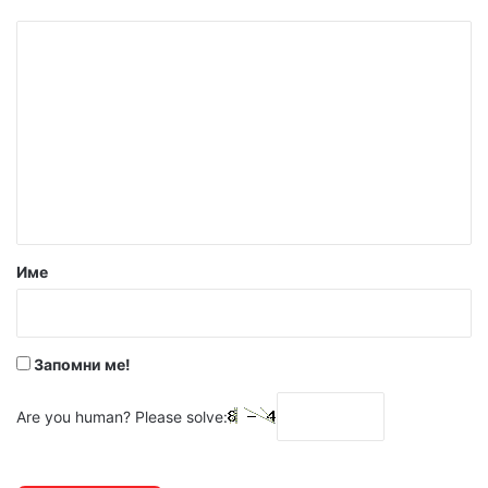
К
о
м
е
н
т
а
р
Име
:
*
Запомни ме!
Are you human? Please solve: