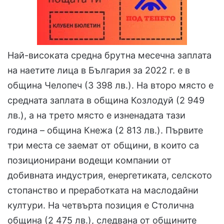
Най-високата средна брутна месечна заплата
на наетите лица в България за 2022 г. е в
община Челопеч (3 398 лв.). На второ място е
средната заплата в община Козлодуй (2 949
лв.), а на трето място е изненадата тази
година – община Кнежа (2 813 лв.). Първите
три места се заемат от общини, в които са
позиционирани водещи компании от
добивната индустрия, енергетиката, селското
стопанство и преработката на маслодайни
култури. На четвърта позиция е Столична
община (2 475 лв.), следвана от общините