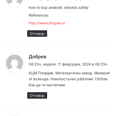
з
how to buy anabolic steroids safely
а
References:
:
http://www.shopes.nl
Отговор
к
Добрев
а
08:23ч, неделя, 11 февруари, 2024 в 08:23ч
з
КЦМ Пловдив. Металургичен завод. Мизерия
а
от всякъде. Новопостъчил работник 1300лв.
:
Как да ги настигнем.
Отговор