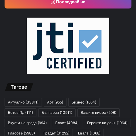
Последвай ни
Тагове
Актуално
(33811)
Арт
(955)
Бизнес
(1654)
Ботев Пд
(111)
България
(13911)
Вашите писма
(206)
Вкусът на града
(994)
Власт
(4084)
Героите на деня
(1964)
Гласове
(5983)
Градът
(31292)
Евала
(1068)