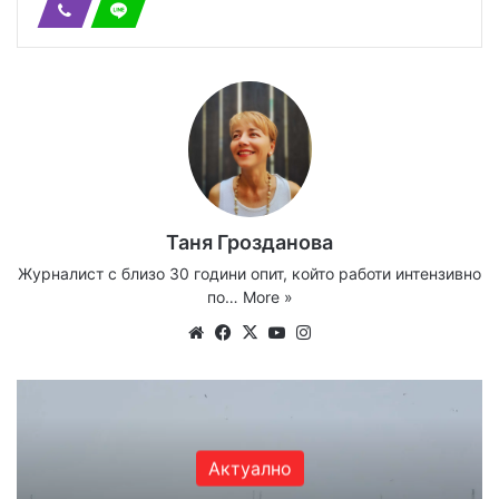
Таня Грозданова
Журналист с близо 30 години опит, който работи интензивно
по…
More »
Website
Facebook
X
YouTube
Instagram
Актуално