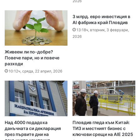
2026
3 млрд. евро инвестиция в
AI фабрика край Пловдив
13:18ч, вторник, 3 февруари,
2026
Живеем ли по-добре?
Повече пари, но и повече
разходи
10:12ч, сряда, 22 април, 2026
Над 4000 подадоха
Пловдив гледа към Китай:
данъчната си декларация
ТИЗ и местният бизнес с
през първите дни на
ключови срещи на AIE 2025