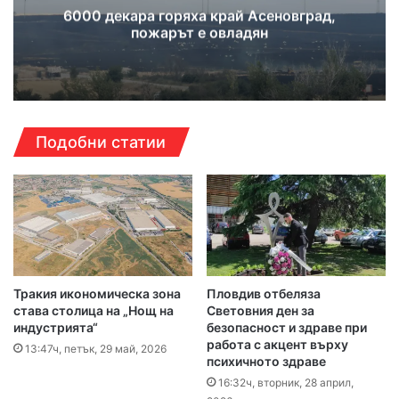
6000 декара горяха край Асеновград,
пожарът е овладян
Подобни статии
Тракия икономическа зона
Пловдив отбеляза
става столица на „Нощ на
Световния ден за
индустрията“
безопасност и здраве при
работа с акцент върху
13:47ч, петък, 29 май, 2026
психичното здраве
16:32ч, вторник, 28 април,