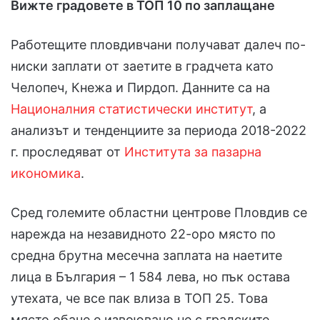
Вижте градовете в ТОП 10 по заплащане
Работещите пловдивчани получават далеч по-
ниски заплати от заетите в градчета като
Челопеч, Кнежа и Пирдоп. Данните са на
Националния статистически институт
, а
анализът и тенденциите за периода 2018-2022
г. проследяват от
Института за пазарна
икономика
.
Сред големите областни центрове Пловдив се
нарежда на незавидното 22-оро място по
средна брутна месечна заплата на наетите
лица в България – 1 584 лева, но пък остава
утехата, че все пак влиза в ТОП 25. Това
място обаче е извоювано не с градските