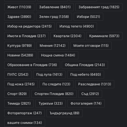
Живот
(11039)
Забавление
(8401)
Забравеният град
(1825)
Здраве
(3890)
Зелен град
(1358)
Избори
(5021)
Избор на редактора
(2415)
Изпод тепето
(4900)
Имоти в Пловдив
(237)
Квартали
(2304)
Криминале
(5973)
Култура
(9789)
Мнения
(12142)
Моите отговори
(115)
Новини
(54289)
Нощна смяна
(1484)
Образование в Пловдив
(736)
Община Пловдив
(2143)
ПУЛС
(2542)
Под лупа
(1613)
Под небето
(6493)
Под ножа
(2745)
По следите
(123)
Разследване
(1313)
Спорт
(829)
Спортен Пловдив
(820)
Съд
(2912)
Темида
(2821)
Туризъм
(323)
Фотогалерия
(174)
Фоторепортаж
(247)
Ъндърграунд
(89)
вашите снимки
(134)