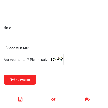
н
т
а
р
Име
:
*
Запомни ме!
Are you human? Please solve: