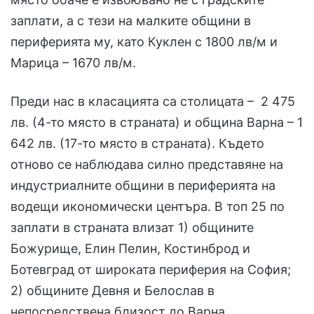
заплати, а с тези на малките общини в
периферията му, като Куклен с 1800 лв/м и
Марица – 1670 лв/м.
Преди нас в класацията са столицата – 2 475
лв. (4-то място в страната) и община Варна – 1
642 лв. (17-то място в страната). Където
отново се наблюдава силно представяне на
индустриалните общини в периферията на
водещи икономически центъра. В топ 25 по
заплати в страната влизат 1) общините
Божурище, Елин Пелин, Костинброд и
Ботевград от широката периферия на София;
2) общините Девня и Белослав в
непосредствена близост до Варна.