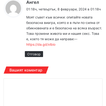
к
Ангел
а
01:18ч, четвъртък, 8 февруари, 2024 в 01:18ч
з
Моят съвет към всички: опитайте новата
а
безопасна виагра, която е в пъти по-силна от
:
обикновената и е безопасна на всяка възраст.
Това промени живота ми и нашия секс. Това
е, което тя може да направи:–-
https://da.gd/xlbio
Отговор
Вашият коментар
К
о
м
е