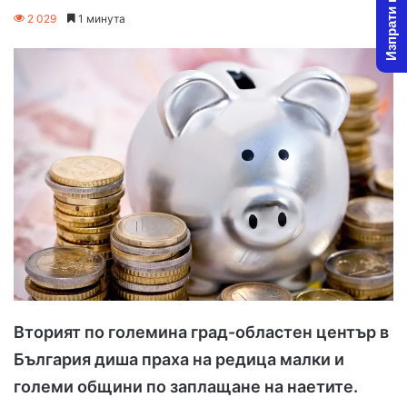
Изпрати новина
on
an
2 029
1 минута
X
email
Вторият по големина град-областен център в
България диша праха на редица малки и
големи общини по заплащане на наетите.