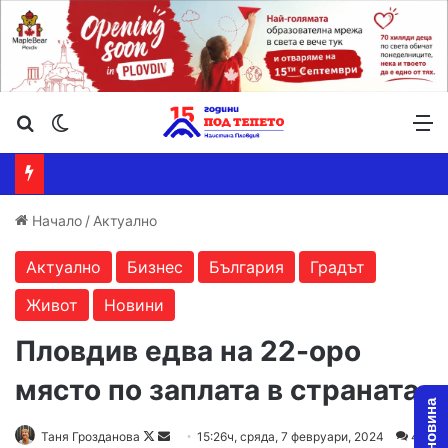
Търсене ...
Switch skin
М
Начало
/
Актуално
Актуално
Бизнес
България
Градът
Живот
Новини
Пловдив едва на 22-оро
място по заплата в страната
Follow
Send
Таня Грозданова
15:26ч, сряда, 7 февруари, 2024
4