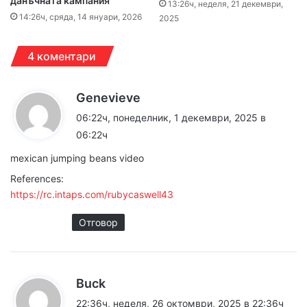
данъчната кампания
13:26ч, неделя, 21 декември,
14:26ч, сряда, 14 януари, 2026
2025
4 коментари
к
Genevieve
а
06:22ч, понеделник, 1 декември, 2025 в
з
06:22ч
а
mexican jumping beans video
:
References:
https://rc.intaps.com/rubycaswell43
Отговор
к
Buck
а
22:36ч, неделя, 26 октомври, 2025 в 22:36ч