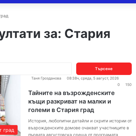
град
ултати за:
Стария
Търсене
за:
Таня Грозданова
08:38ч, сряда, 5 август, 2026
0
150
Тайните на възрожденските
къщи разкриват на малки и
големи в Стария град
История, любопитни детайли и скрити истории от
възрожденските домове очакват участниците в
т град
първата августовска среща от програмата