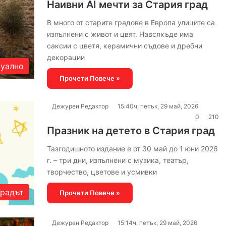
Наивни AI мечти за Стария град
В много от старите градове в Европа улиците са
изпълнени с живот и цвят. Навсякъде има
саксии с цветя, керамични съдове и дребни
декорации
уално
Прочети Повече »
Дежурен Редактор
15:40ч, петък, 29 май, 2026
0
210
Празник на детето в Стария град
Тазгодишното издание е от 30 май до 1 юни 2026
г. – три дни, изпълнени с музика, театър,
творчество, цветове и усмивки
Градът
Прочети Повече »
Дежурен Редактор
15:14ч, петък, 29 май, 2026