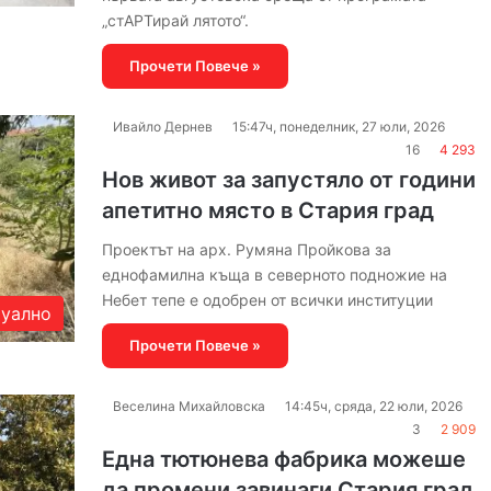
„стАРТирай лятото“.
Прочети Повече »
Ивайло Дернев
15:47ч, понеделник, 27 юли, 2026
16
4 293
Нов живот за запустяло от години
апетитно място в Стария град
Проектът на арх. Румяна Пройкова за
еднофамилна къща в северното подножие на
Небет тепе е одобрен от всички институции
уално
Прочети Повече »
Веселина Михайловска
14:45ч, сряда, 22 юли, 2026
3
2 909
Една тютюнева фабрика можеше
да промени завинаги Стария град