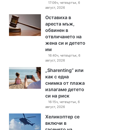
17:06ч, четвъртък, 6
август, 2026
Оставиха в
ареста мъж,
обвинен в
отвличането на
жена си и детето
им
16:40ч, четвъртък, 6
август, 2026
„Sharenting“ или
как с една
снимка от плажа
излагаме детето
си на риск
16:15ч, четвъртък, 6
август, 2026
Хеликоптер се
включи в
гасенето на