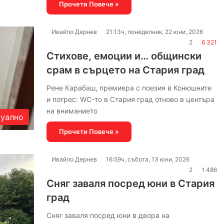
Прочети Повече »
Ивайло Дернев
21:13ч, понеделник, 22 юни, 2026
2
6 321
Стихове, емоции и… общински
срам в сърцето на Стария град
Рене Карабаш, премиера с поезия в Конюшните
и потрес: WC-то в Стария град отново в центъра
на вниманието
уално
Прочети Повече »
Ивайло Дернев
16:59ч, събота, 13 юни, 2026
2
1 486
Сняг заваля посред юни в Стария
град
Сняг заваля посред юни в двора на