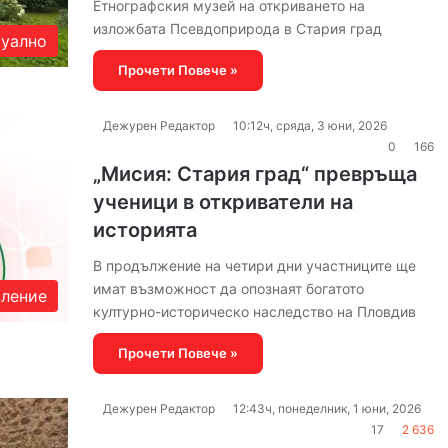
Етнографския музей на откриването на
изложбата Псевдоприрода в Стария град
уално
Прочети Повече »
Дежурен Редактор
10:12ч, сряда, 3 юни, 2026
0
166
„Мисия: Стария град“ превръща
ученици в откриватели на
историята
В продължение на четири дни участниците ще
имат възможност да опознаят богатото
вление
културно-историческо наследство на Пловдив
Прочети Повече »
Дежурен Редактор
12:43ч, понеделник, 1 юни, 2026
17
2 636