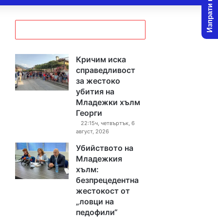
Изпрати новина
Кричим иска
справедливост
за жестоко
убития на
Младежки хълм
Георги
22:15ч, четвъртък, 6
август, 2026
Убийството на
Младежкия
хълм:
безпрецедентна
жестокост от
„ловци на
педофили“