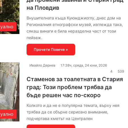
на Пловдив
Внушителната къща Куюмджиоглу, днес дом на
Регионалния етнографски музей, изглежда така,
уално
сякаш винаги е била неразделна част от този
пейзаж.
Прочети Повече »
Ивайло Дернев
17:38ч, сряда, 24 юни, 2026
4
539
Стаменов за тоалетната в Стария
град: Този проблем трябва да
бъде решен час по-скоро
Колкото и да не е популярна темата, върху нея
трябва да се обърне сериозно внимание,
уално
подчертава кметът на Централен