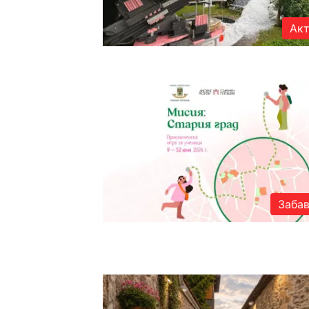
Акт
Заба