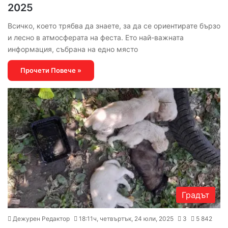
2025
Всичко, което трябва да знаете, за да се ориентирате бързо
и лесно в атмосферата на феста. Ето най-важната
информация, събрана на едно място
Прочети Повече »
Градът
Дежурен Редактор
18:11ч, четвъртък, 24 юли, 2025
3
5 842