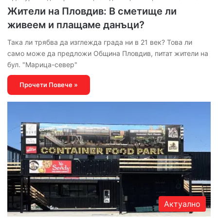
Жители на Пловдив: В сметище ли
живеем и плащаме данъци?
Така ли трябва да изглежда града ни в 21 век? Това ли
само може да предложи Община Пловдив, питат жители на
бул. "Марица-север"
Прочети Повече »
Актуално