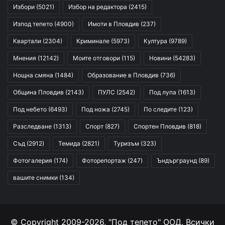
Избори
(5021)
Избор на редактора
(2415)
Изпод тепето
(4900)
Имоти в Пловдив
(237)
Квартали
(2304)
Криминале
(5973)
Култура
(9789)
Мнения
(12142)
Моите отговори
(115)
Новини
(54283)
Нощна смяна
(1484)
Образование в Пловдив
(736)
Община Пловдив
(2143)
ПУЛС
(2542)
Под лупа
(1613)
Под небето
(6493)
Под ножа
(2745)
По следите
(123)
Разследване
(1313)
Спорт
(827)
Спортен Пловдив
(818)
Съд
(2912)
Темида
(2821)
Туризъм
(323)
Фотогалерия
(174)
Фоторепортаж
(247)
Ъндърграунд
(89)
вашите снимки
(134)
© Copyright 2009-2026, "Под тепето" ООД. Всички