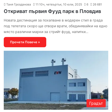
Таня Грозданова
11:10ч, четвъртък, 10 юли, 2025
6
26 681
Откриват първия Фууд парк в Пловдив
Новата дестинация за похапване в модерен стил в града
под тепетата скоро ще отвори врати, обединявайки на едно
място различни марки за стрийт фууд, напитки…
Прочети Повече »
Градът