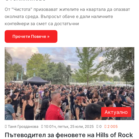
От "Чистота" призовават жителите на квартала да опазват
околната среда. Въпросът обаче е дали наличните
контейнери за смет са достатъчни
Прочети Повече »
Актуално
Таня Грозданова
10:01ч, петък, 25 юли, 2025
0
2 005
Пътеводител за феновете на Hills of Rock