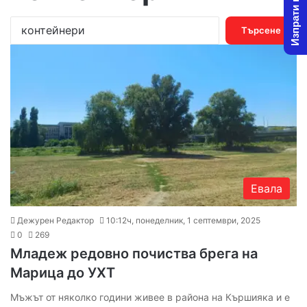
Изпрати новина
Т
ъ
р
с
е
н
е
з
а
:
Евала
Дежурен Редактор
10:12ч, понеделник, 1 септември, 2025
0
269
Младеж редовно почиства брега на
Марица до УХТ
Мъжът от няколко години живее в района на Кършияка и е