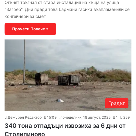
Огънят тръгнал от стара инсталация на къща на улица
"Загреб". Дни преди това бармани гасиха възпламенили се
контейнери за смет
Прочети Повече »
Градът
Дежурен Редактор
15:09ч, понеделник, 18 август, 2025
1
259
340 тона отпадъци извозиха за 6 дни от
Столипиново