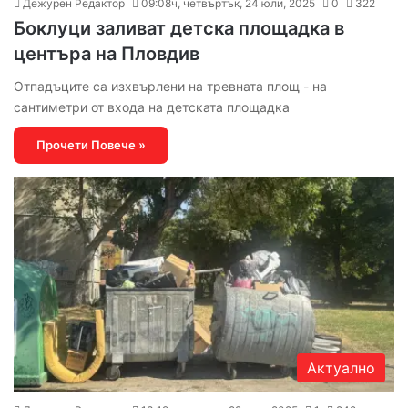
Дежурен Редактор
09:08ч, четвъртък, 24 юли, 2025
0
322
Боклуци заливат детска площадка в
центъра на Пловдив
Отпадъците са изхвърлени на тревната площ - на
сантиметри от входа на детската площадка
Прочети Повече »
Актуално