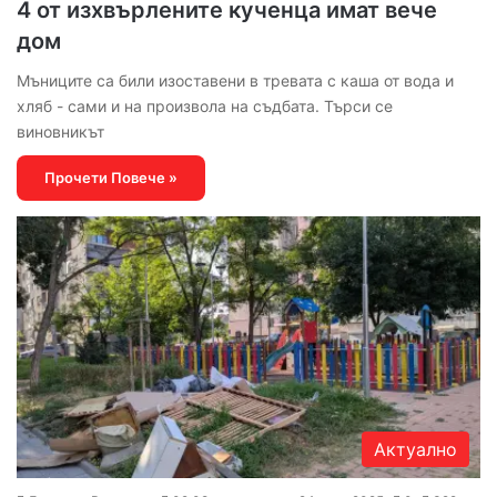
4 от изхвърлените кученца имат вече
дом
Мъниците са били изоставени в тревата с каша от вода и
хляб - сами и на произвола на съдбата. Търси се
виновникът
Прочети Повече »
Актуално