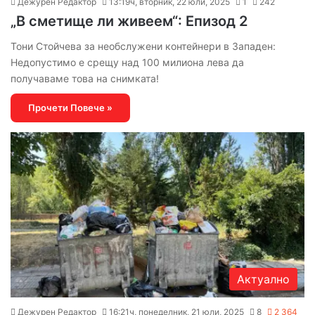
Дежурен Редактор
13:19ч, вторник, 22 юли, 2025
1
242
„В сметище ли живеем“: Епизод 2
Тони Стойчева за необслужени контейнери в Западен:
Недопустимо е срещу над 100 милиона лева да
получаваме това на снимката!
Прочети Повече »
Актуално
Дежурен Редактор
16:21ч, понеделник, 21 юли, 2025
8
2 364