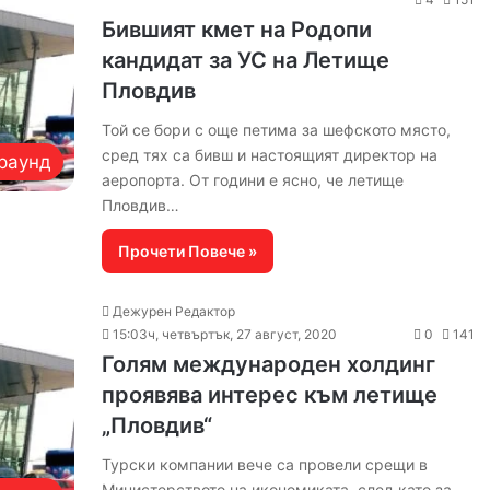
Бившият кмет на Родопи
кандидат за УС на Летище
Пловдив
Той се бори с още петима за шефското място,
сред тях са бивш и настоящият директор на
раунд
аеропорта. От години е ясно, че летище
Пловдив…
Прочети Повече »
Дежурен Редактор
15:03ч, четвъртък, 27 август, 2020
0
141
Голям международен холдинг
проявява интерес към летище
„Пловдив“
Турски компании вече са провели срещи в
Министерството на икономиката, след като за