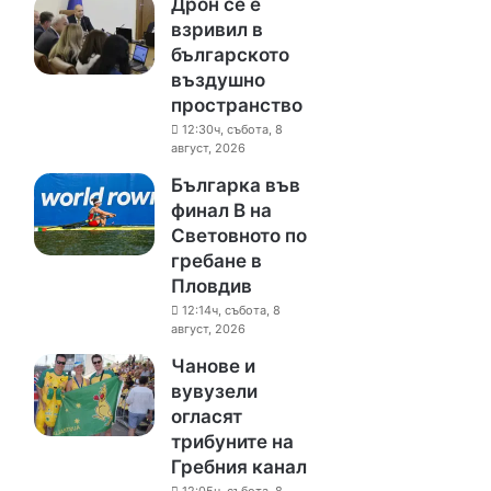
Дрон се е
взривил в
българското
въздушно
пространство
12:30ч, събота, 8
август, 2026
Българка във
финал B на
Световното по
гребане в
Пловдив
12:14ч, събота, 8
август, 2026
Чанове и
вувузели
огласят
трибуните на
Гребния канал