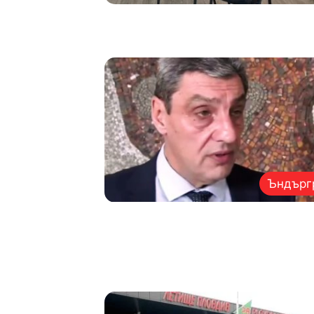
Ъндърг