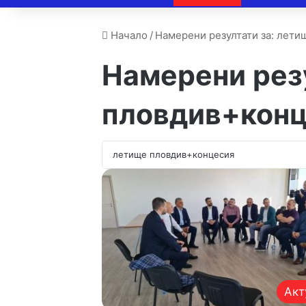
Начало
/
Намерени резултати за: лет
Намерени рез
пловдив+кон
Акт