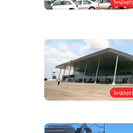
Ъндърг
Ъндърг