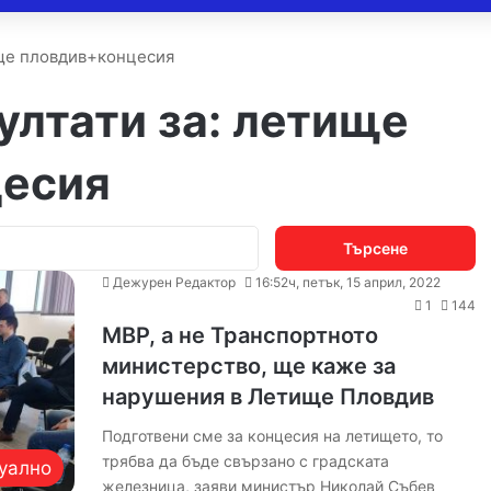
ище пловдив+концесия
ултати за:
летище
цесия
Търсене
за:
Дежурен Редактор
16:52ч, петък, 15 април, 2022
1
144
МВР, а не Транспортното
министерство, ще каже за
нарушения в Летище Пловдив
Подготвени сме за концесия на летището, то
трябва да бъде свързано с градската
уално
железница, заяви министър Николай Събев