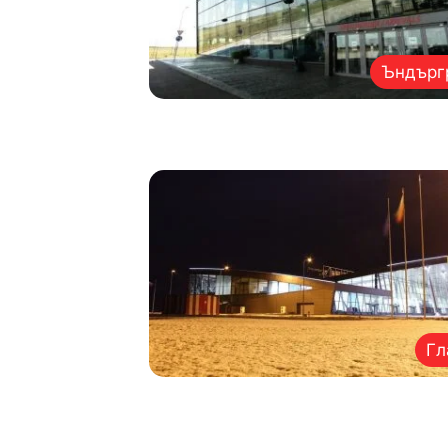
Ъндърг
Гл