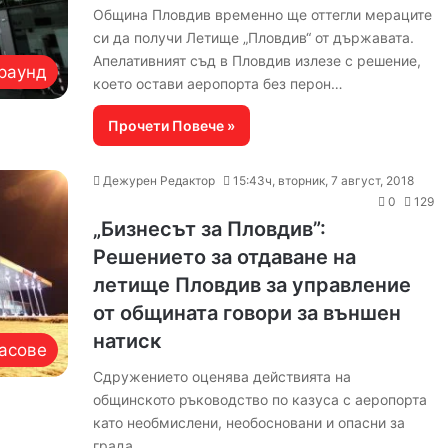
Община Пловдив временно ще оттегли мераците
си да получи Летище „Пловдив“ от държавата.
Апелативният съд в Пловдив излезе с решение,
раунд
което остави аеропорта без перон…
Прочети Повече »
Дежурен Редактор
15:43ч, вторник, 7 август, 2018
0
129
„Бизнесът за Пловдив”:
Решението за отдаване на
летище Пловдив за управление
от общината говори за външен
натиск
асове
Сдружението оценява действията на
общинското ръководство по казуса с аеропорта
като необмислени, необосновани и опасни за
града