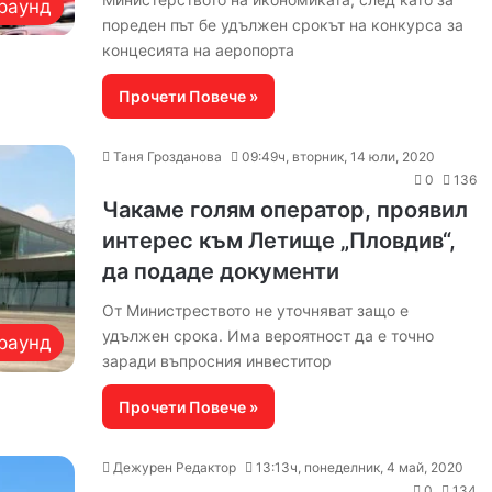
раунд
пореден път бе удължен срокът на конкурса за
концесията на аеропорта
Прочети Повече »
Таня Грозданова
09:49ч, вторник, 14 юли, 2020
0
136
Чакаме голям оператор, проявил
интерес към Летище „Пловдив“,
да подаде документи
От Министреството не уточняват защо е
удължен срока. Има вероятност да е точно
раунд
заради въпросния инвеститор
Прочети Повече »
Дежурен Редактор
13:13ч, понеделник, 4 май, 2020
0
134