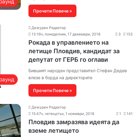
раунд
Прочети Повече »
Дежурен Редактор
13:16ч, понеделник, 17 декември, 2018
3
153
Рокада в управлението на
летище Пловдив, кандидат за
депутат от ГЕРБ го оглави
Бившият народен представител Стефан Дедев
влезе в борда на директорите
раунд
Прочети Повече »
Дежурен Редактор
15:47ч, четвъртък, 1 ноември, 2018
1
141
Пловдив замразява идеята да
вземе летището