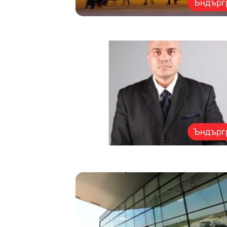
Ъндърг
Ъндърг