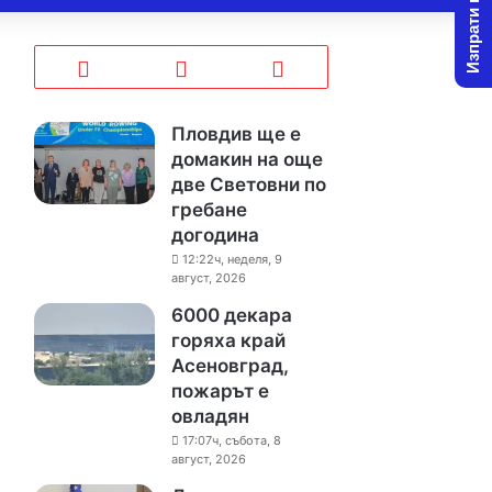
Изпрати новина
Пловдив ще е
домакин на още
две Световни по
гребане
догодина
12:22ч, неделя, 9
август, 2026
6000 декара
горяха край
Асеновград,
пожарът е
овладян
17:07ч, събота, 8
август, 2026