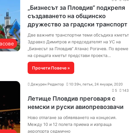
„Бизнесът за Пловдив“ подкрепя
създаването на общинско
дружество за градски транспорт
Две важните транспортни теми обсъдиха кметът
Здравко Димитров и председателят на УС на
асове
„Бизнесът за Пловдив“ Атанас Рогачев. По време
на срещата кметът представи проекта…
Прочети Повече »
Дежурен Редактор
10:39ч, петък, 24 януари, 2020
5
143
Летище Пловдив преговаря с
немски и руски авиопревозвачи
Ново отлагане за обявяването на концесия.
Между 10 и 12 полета приема и изпраща
аеропорта седмично