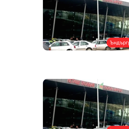
Ъндърг