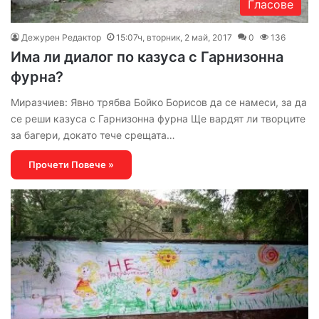
Гласове
Дежурен Редактор
15:07ч, вторник, 2 май, 2017
0
136
Има ли диалог по казуса с Гарнизонна
фурна?
Миразчиев: Явно трябва Бойко Борисов да се намеси, за да
се реши казуса с Гарнизонна фурна Ще вардят ли творците
за багери, докато тече срещата…
Прочети Повече »