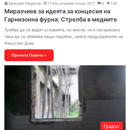
Дежурен Редактор
17:45ч, вторник, 6 юни, 2017
0
136
Миразчиев за идеята за концесия на
Гарнизонна фурна: Стрелба в медиите
Трябва да се видят условията, но мисля, че е несериозно
така да се обявява нещо подобно, смята председателят на
Изкуство Днес
Прочети Повече »
Градът