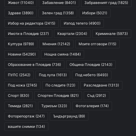
Живот
(11040)
Забавление
(8401)
Забравеният град
(1825)
Здраве
(3890)
Зелен град
(1358)
Избори
(5021)
Избор на редактора
(2415)
Изпод тепето
(4900)
Имоти в Пловдив
(237)
Квартали
(2304)
Криминале
(5973)
Култура
(9789)
Мнения
(12142)
Моите отговори
(115)
Новини
(54290)
Нощна смяна
(1484)
Образование в Пловдив
(736)
Община Пловдив
(2143)
ПУЛС
(2542)
Под лупа
(1613)
Под небето
(6493)
Под ножа
(2745)
По следите
(123)
Разследване
(1313)
Спорт
(830)
Спортен Пловдив
(821)
Съд
(2912)
Темида
(2821)
Туризъм
(323)
Фотогалерия
(174)
Фоторепортаж
(247)
Ъндърграунд
(89)
вашите снимки
(134)