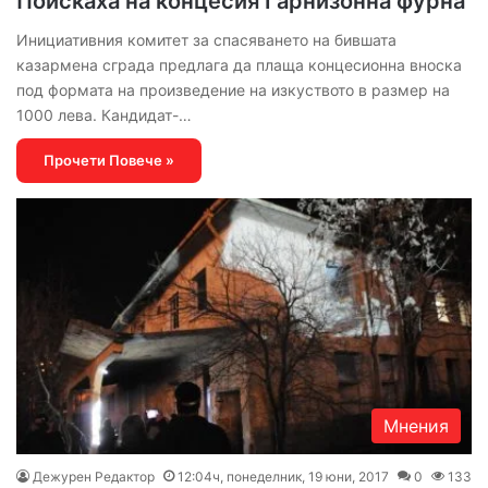
Поискаха на концесия Гарнизонна фурна
Инициативния комитет за спасяването на бившата
казармена сграда предлага да плаща концесионна вноска
под формата на произведение на изкуството в размер на
1000 лева. Кандидат-…
Прочети Повече »
Мнения
Дежурен Редактор
12:04ч, понеделник, 19 юни, 2017
0
133