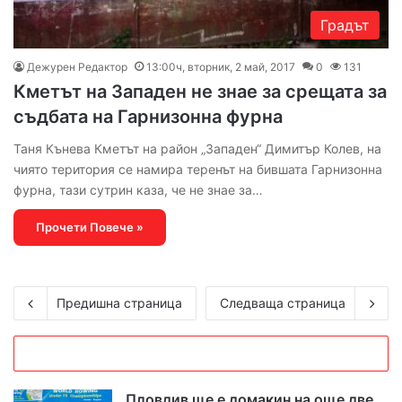
Градът
Дежурен Редактор
13:00ч, вторник, 2 май, 2017
0
131
Кметът на Западен не знае за срещата за
съдбата на Гарнизонна фурна
Таня Кънева Кметът на район „Западен“ Димитър Колев, на
чиято територия се намира теренът на бившата Гарнизонна
фурна, тази сутрин каза, че не знае за…
Прочети Повече »
Предишна страница
Следваща страница
Пловдив ще е домакин на още две