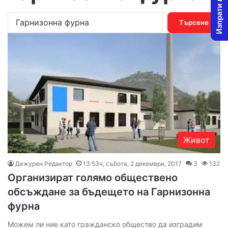
Изпрати новина
Т
ъ
р
с
е
н
е
з
а
:
Живот
Дежурен Редактор
13:53ч, събота, 2 декември, 2017
3
132
Организират голямо обществено
обсъждане за бъдещето на Гарнизонна
фурна
Можем ли ние като гражданско общество да изградим