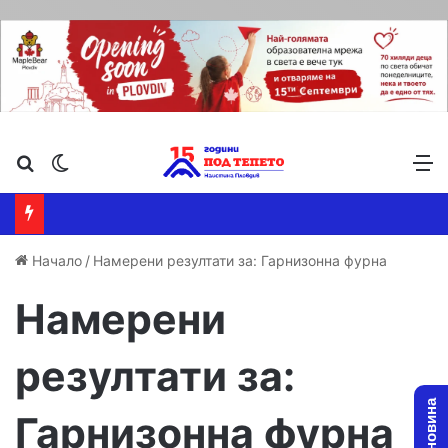
Търсене ...
Switch skin
М
Начало
/
Намерени резултати за: Гарнизонна фурна
Намерени
резултати за:
Гарнизонна фурна