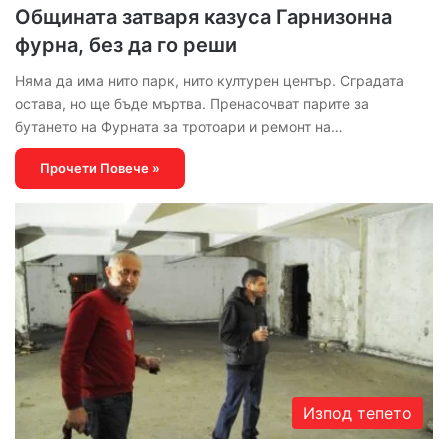
Общината затваря казуса Гарнизонна
фурна, без да го реши
Няма да има нито парк, нито културен център. Сградата
остава, но ще бъде мъртва. Пренасочват парите за
бутането на Фурната за тротоари и ремонт на…
Прочети Повече »
Изпод тепето