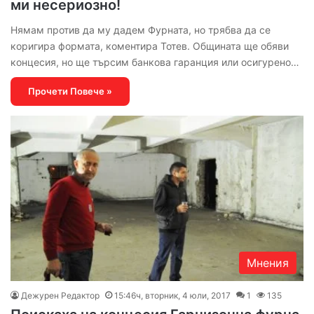
ми несериозно!
Нямам против да му дадем Фурната, но трябва да се
коригира формата, коментира Тотев. Общината ще обяви
концесия, но ще търсим банкова гаранция или осигурено…
Прочети Повече »
Мнения
Дежурен Редактор
15:46ч, вторник, 4 юли, 2017
1
135