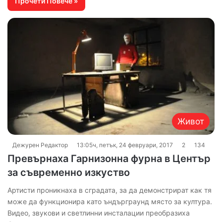
Прочети Повече »
Живот
Дежурен Редактор
13:05ч, петък, 24 февруари, 2017
2
134
Превърнаха Гарнизонна фурна в Център
за съвременно изкуство
Артисти проникнаха в сградата, за да демонстрират как тя
може да функционира като ъндърграунд място за култура.
Видео, звукови и светлинни инсталации преобразиха