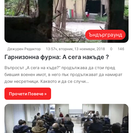
Ъндърграунд
Дежурен Редактор
13:57ч, вторник, 13 ноември, 2018
0
146
Гарнизонна фурна: А сега накъде ?
Въпросът „А сега на къде?“ продължава да стои пред
бившия военен имот, в него пък продължават да намират
дом несретници. Каквото и да се случи…
Прочети Повече »