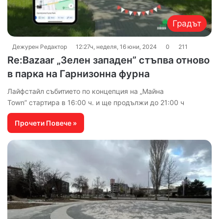
Градът
Дежурен Редактор
12:27ч, неделя, 16 юни, 2024
0
211
Re:Bazaar „Зелен западен” стъпва отново
в парка на Гарнизонна фурна
Лайфстайл събитието по концепция на „Майна
Town” стартира в 16:00 ч. и ще продължи до 21:00 ч
Прочети Повече »