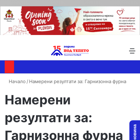
Търсене ...
Switch skin
М
Начало
/
Намерени резултати за: Гарнизонна фурна
Намерени
резултати за:
Гарнизонна фурна