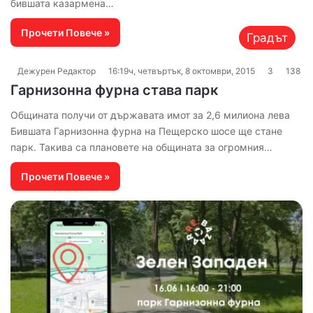
бившата казармена…
Прочети Повече »
Градът
Дежурен Редактор
16:19ч, четвъртък, 8 октомври, 2015
3
138
Гарнизонна фурна става парк
Общината получи от държавата имот за 2,6 милиона лева
Бившата Гарнизонна фурна на Пещерско шосе ще стане
парк. Такива са плановете на общината за огромния…
Прочети Повече »