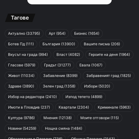
Тагове
Актуално
(33795)
Арт
(954)
Бизнес
(1654)
Ботев Пд
(111)
България
(13900)
Вашите писма
(206)
Вкусът на града
(994)
Власт
(4082)
Героите на деня
(1964)
Гласове
(5979)
Градът
(31277)
Евала
(1067)
Живот
(11034)
Забавление
(8399)
Забравеният град
(1825)
Здраве
(3890)
Зелен град
(1358)
Избори
(5020)
Избор на редактора
(2410)
Изпод тепето
(4899)
Имоти в Пловдив
(237)
Квартали
(2304)
Криминале
(5963)
Култура
(9786)
Мнения
(12138)
Моите отговори
(115)
Новини
(54259)
Нощна смяна
(1484)
Образование в Пловдив
(736)
Община Пловдив
(2143)