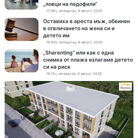
„ловци на педофили“
17:06ч, четвъртък, 6 август, 2026
Оставиха в ареста мъж, обвинен
в отвличането на жена си и
детето им
16:40ч, четвъртък, 6 август, 2026
„Sharenting“ или как с една
снимка от плажа излагаме детето
си на риск
16:15ч, четвъртък, 6 август, 2026