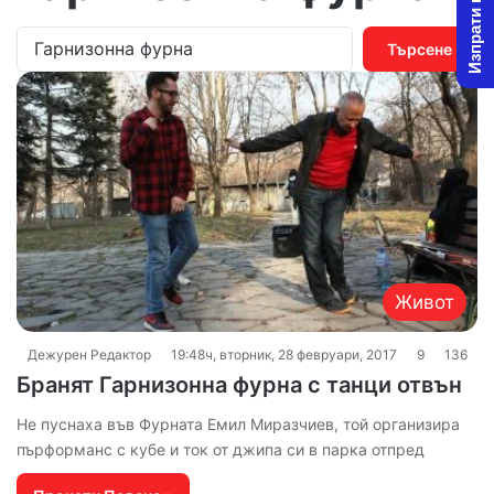
Изпрати новина
Т
ъ
р
с
е
н
е
з
а
:
Живот
Дежурен Редактор
19:48ч, вторник, 28 февруари, 2017
9
136
Бранят Гарнизонна фурна с танци отвън
Не пуснаха във Фурната Емил Миразчиев, той организира
пърформанс с кубе и ток от джипа си в парка отпред