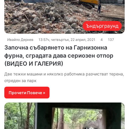
Ъндърграунд
Ивайло Дернев
13:57ч, четвъртък, 22 април, 2021
4
137
Започна събарянето на Гарнизонна
фурна, сградата дава сериозен отпор
(ВИДЕО И ГАЛЕРИЯ)
Две тежки машини и няколко работника разчистват терена,
отреден за парк
Прочети Повече »