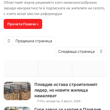
Областният върна решението като незаконосъобразно
заради некоректности в подписката на жителите на селото,
с която искат местен референдум
Прочети Повече »
Предишна страница
Следваща страница
Пловдив остава строителният
лидер, но новите жилища
намаляват
11:10ч, четвъртък, 6 август, 2026
Горя завод за хартия в Пловдив,