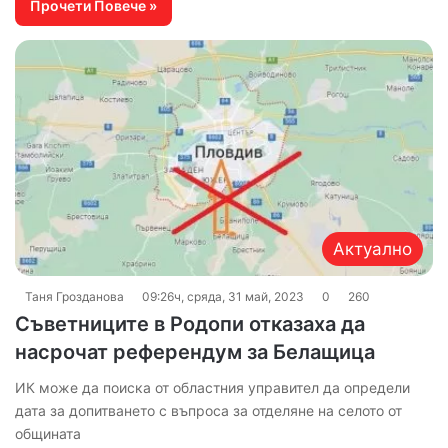
Прочети Повече »
Актуално
Таня Грозданова
09:26ч, сряда, 31 май, 2023
0
260
Съветниците в Родопи отказаха да
насрочат референдум за Белащица
ИК може да поиска от областния управител да определи
дата за допитването с въпроса за отделяне на селото от
общината