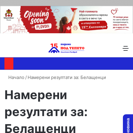
Търсене ...
Switch skin
М
Начало
/
Намерени резултати за: Белащенци
Намерени
резултати за:
Белащенци