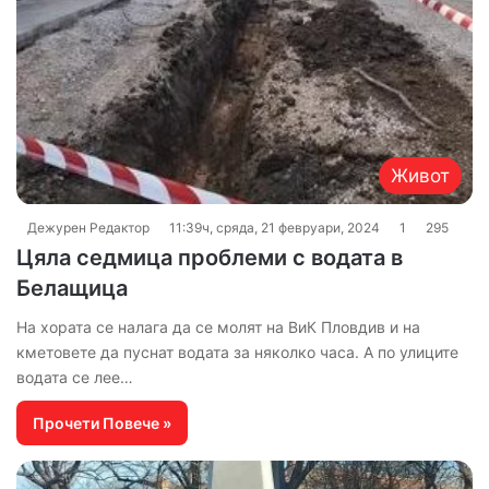
Живот
Дежурен Редактор
11:39ч, сряда, 21 февруари, 2024
1
295
Цяла седмица проблеми с водата в
Белащица
На хората се налага да се молят на ВиК Пловдив и на
кметовете да пуснат водата за няколко часа. А по улиците
водата се лее…
Прочети Повече »