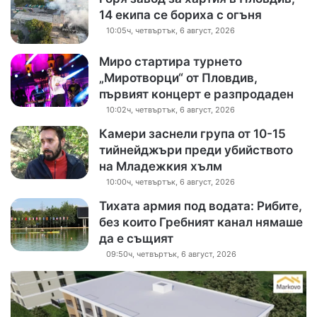
14 екипа се бориха с огъня
10:05ч, четвъртък, 6 август, 2026
Миро стартира турнето
„Миротворци“ от Пловдив,
първият концерт е разпродаден
10:02ч, четвъртък, 6 август, 2026
Камери заснели група от 10-15
тийнейджъри преди убийството
на Младежкия хълм
10:00ч, четвъртък, 6 август, 2026
Тихата армия под водата: Рибите,
без които Гребният канал нямаше
да е същият
09:50ч, четвъртък, 6 август, 2026