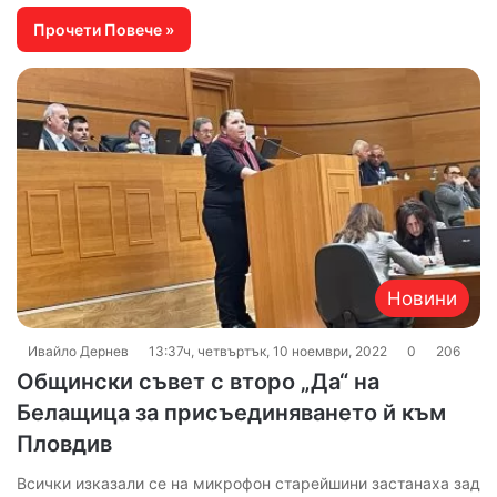
Прочети Повече »
Новини
Ивайло Дернев
13:37ч, четвъртък, 10 ноември, 2022
0
206
Общински съвет с второ „Да“ на
Белащица за присъединяването й към
Пловдив
Всички изказали се на микрофон старейшини застанаха зад