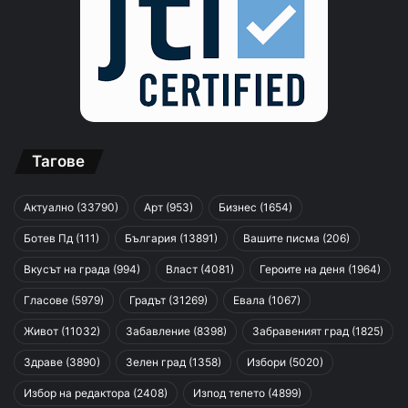
Тагове
Актуално
(33790)
Арт
(953)
Бизнес
(1654)
Ботев Пд
(111)
България
(13891)
Вашите писма
(206)
Вкусът на града
(994)
Власт
(4081)
Героите на деня
(1964)
Гласове
(5979)
Градът
(31269)
Евала
(1067)
Живот
(11032)
Забавление
(8398)
Забравеният град
(1825)
Здраве
(3890)
Зелен град
(1358)
Избори
(5020)
Избор на редактора
(2408)
Изпод тепето
(4899)