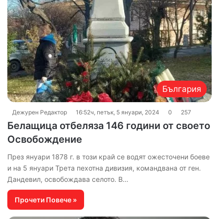
България
Дежурен Редактор
16:52ч, петък, 5 януари, 2024
0
257
Белащица отбеляза 146 години от своето
Освобождение
През януари 1878 г. в този край се водят ожесточени боеве
и на 5 януари Трета пехотна дивизия, командвана от ген.
Дандевил, освобождава селото. В…
Прочети Повече »