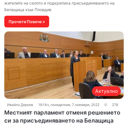
жителите на селото и подкрепиха присъединяването на
Белащица към Пловдив
Прочети Повече »
Актуално
Ивайло Дернев
19:14ч, понеделник, 7 ноември, 2022
0
278
Местният парламент отменя решението
си за присъединяването на Белащица