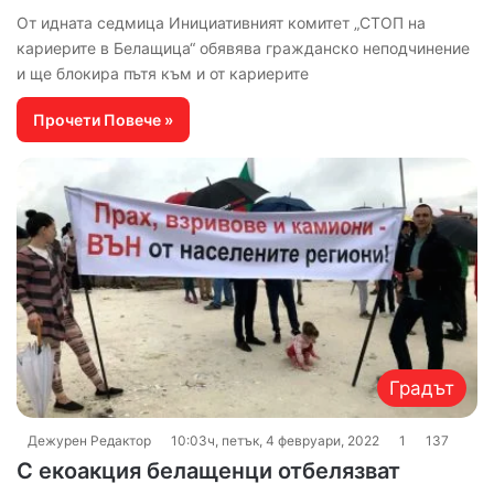
От идната седмица Инициативният комитет „СТОП на
кариерите в Белащица“ обявява гражданско неподчинение
и ще блокира пътя към и от кариерите
Прочети Повече »
Градът
Дежурен Редактор
10:03ч, петък, 4 февруари, 2022
1
137
С екоакция белащенци отбелязват