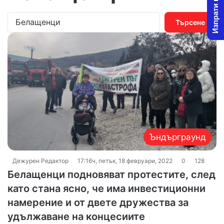
Изпрати новина
Т
ъ
р
с
е
н
е
з
а
:
Ъндърграунд
Дежурен Редактор
17:16ч, петък, 18 февруари, 2022
0
128
Белащенци подновяват протестите, след
като стана ясно, че има инвестиционни
намерение и от двете дружества за
удължаване на концесиите