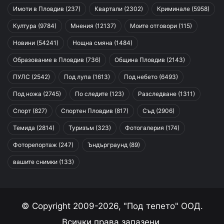
Имоти в Пловдив
(237)
Квартали
(2302)
Криминале
(5958)
Култура
(9784)
Мнения
(12137)
Моите отговори
(115)
Новини
(54241)
Нощна смяна
(1484)
Образование в Пловдив
(736)
Община Пловдив
(2143)
ПУЛС
(2542)
Под лупа
(1613)
Под небето
(6493)
Под ножа
(2745)
По следите
(123)
Разследване
(1311)
Спорт
(827)
Спортен Пловдив
(817)
Съд
(2906)
Темида
(2814)
Туризъм
(323)
Фотогалерия
(174)
Фоторепортаж
(247)
Ъндърграунд
(89)
вашите снимки
(133)
© Copyright 2009-2026, "Под тепето" ООД.
Всички права запазени.