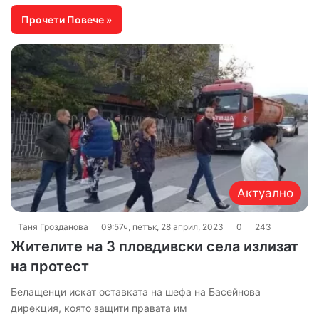
Прочети Повече »
Актуално
Таня Грозданова
09:57ч, петък, 28 април, 2023
0
243
Жителите на 3 пловдивски села излизат
на протест
Белащенци искат оставката на шефа на Басейнова
дирекция, която защити правата им