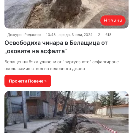
Новини
Дежурен Редактор
10:48ч, сряда, 3 юли, 2024
2
618
Освободиха чинара в Белащица от
„оковите на асфалта“
Белащенци бяха удивени от "виртуозното" асфалтиране
около самия ствол на вековното дърво
Прочети Повече »