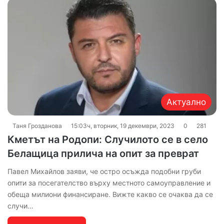
Актуално
Таня Грозданова
15:03ч, вторник, 19 декември, 2023
0
281
Кметът на Родопи: Случилото се в село
Белащица прилича на опит за преврат
Павел Михайлов заяви, че остро осъжда подобни груби
опити за посегателство върху местното самоуправление и
обеща милиони финансиране. Вижте какво се очаква да се
случи…