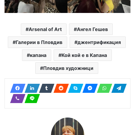
Arsenal of Art
Ангел Гешев
Галерии в Пловдив
джентрификация
капана
Кой кой е в Капана
Пловдив художници