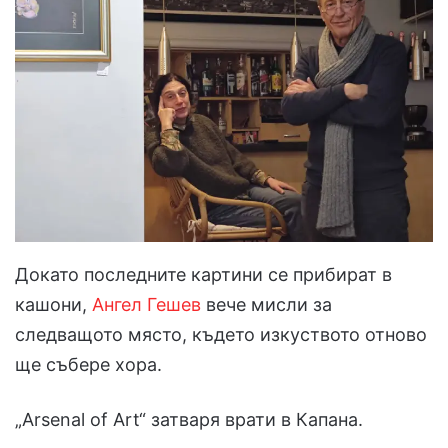
Докато последните картини се прибират в
кашони,
Ангел Гешев
вече мисли за
следващото място, където изкуството отново
ще събере хора.
„Arsenal of Art“ затваря врати в Капана.