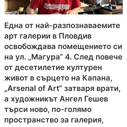
Една от най-разпознаваемите
арт галерии в Пловдив
освобождава помещението си
на ул. „Магура“ 4. След повече
от десетилетие културен
живот в сърцето на Капана,
„Arsenal of Art“ затваря врати,
а художникът Ангел Гешев
търси ново, по-голямо
пространство за галерия,