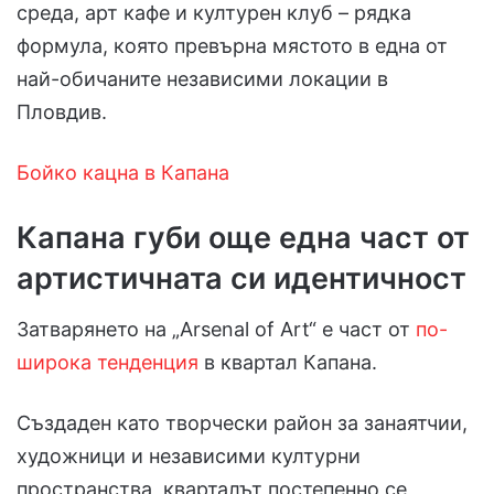
среда, арт кафе и културен клуб – рядка
формула, която превърна мястото в една от
най-обичаните независими локации в
Пловдив.
Бойко кацна в Капана
Капана губи още една част от
артистичната си идентичност
Затварянето на „Arsenal of Art“ е част от
по-
широка тенденция
в квартал Капана.
Създаден като творчески район за занаятчии,
художници и независими културни
пространства, кварталът постепенно се