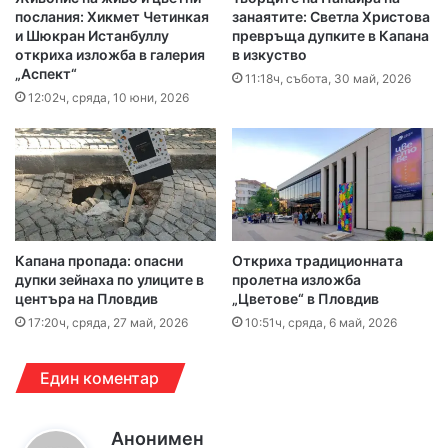
послания: Хикмет Четинкая
занаятите: Светла Христова
и Шюкран Истанбуллу
превръща дупките в Капана
откриха изложба в галерия
в изкуство
„Аспект“
11:18ч, събота, 30 май, 2026
12:02ч, сряда, 10 юни, 2026
Капана пропада: опасни
Откриха традиционната
дупки зейнаха по улиците в
пролетна изложба
центъра на Пловдив
„Цветове“ в Пловдив
17:20ч, сряда, 27 май, 2026
10:51ч, сряда, 6 май, 2026
Един коментар
к
Анонимен