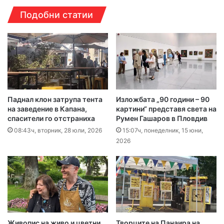
Подобни статии
Паднал клон затрупа тента
Изложбата „90 години – 90
на заведение в Капана,
картини“ представя света на
спасители го отстраниха
Румен Гашаров в Пловдив
08:43ч, вторник, 28 юли, 2026
15:07ч, понеделник, 15 юни,
2026
Живопис на живо и цветни
Творците на Панаира на