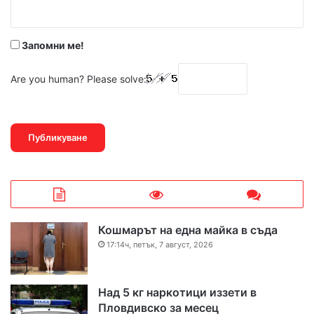
:
*
Запомни ме!
Are you human? Please solve:
Кошмарът на една майка в съда
17:14ч, петък, 7 август, 2026
Над 5 кг наркотици иззети в
Пловдивско за месец