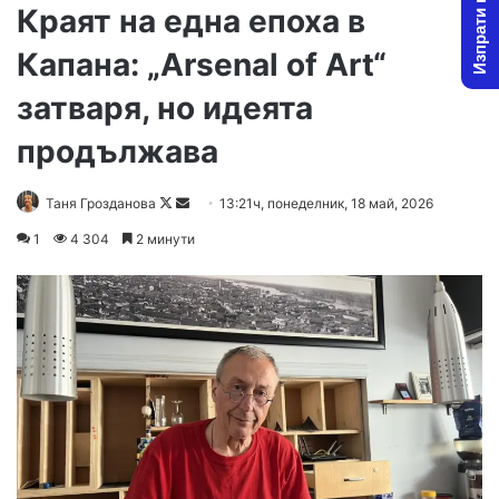
Изпрати новина
Краят на една епоха в
Капана: „Arsenal of Art“
затваря, но идеята
продължава
Follow
Send
Таня Грозданова
13:21ч, понеделник, 18 май, 2026
on
an
1
4 304
2 минути
X
email