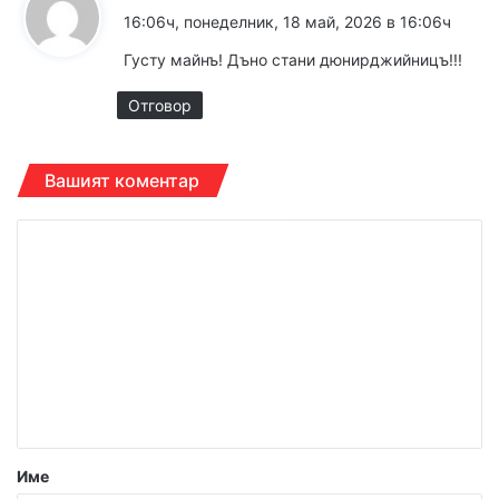
а
16:06ч, понеделник, 18 май, 2026 в 16:06ч
з
Густу майнъ! Дъно стани дюнирджийницъ!!!
а
:
Отговор
Вашият коментар
К
о
м
е
н
т
а
р
Име