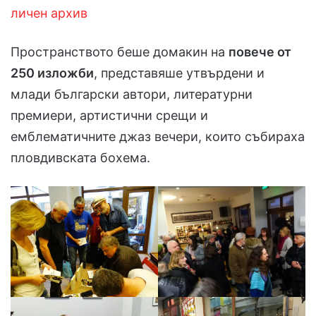
лич
е
н архив
Пространството беше домакин на
повече от
250 изложби
, представяше утвърдени и
млади български автори, литературни
премиери, артистични срещи и
емблематичните джаз вечери, които събираха
пловдивската бохема.