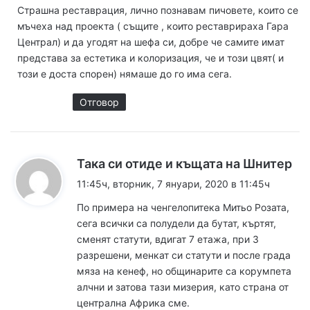
Страшна реставрация, лично познавам пичовете, които се
а
мъчеха над проекта ( същите , които реставрираха Гара
:
Централ) и да угодят на шефа си, добре че самите имат
представа за естетика и колоризация, че и този цвят( и
този е доста спорен) нямаше до го има сега.
Отговор
к
Така си отиде и къщата на Шнитер
а
11:45ч, вторник, 7 януари, 2020 в 11:45ч
з
По примера на ченгелопитека Митьо Розата,
а
сега всички са полудели да бутат, къртят,
:
сменят статути, вдигат 7 етажа, при 3
разрешени, менкат си статути и после града
мяза на кенеф, но общинарите са корумпета
алчни и затова тази мизерия, като страна от
централна Африка сме.