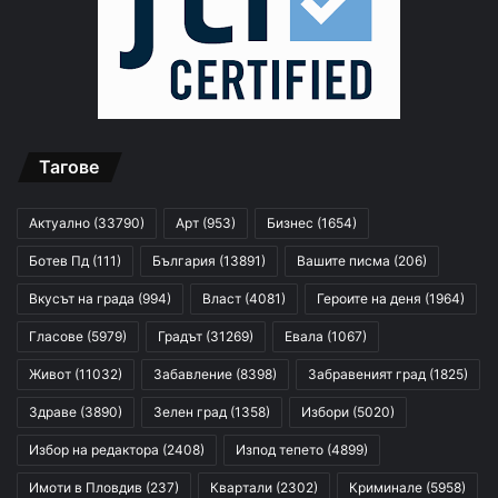
Тагове
Актуално
(33790)
Арт
(953)
Бизнес
(1654)
Ботев Пд
(111)
България
(13891)
Вашите писма
(206)
Вкусът на града
(994)
Власт
(4081)
Героите на деня
(1964)
Гласове
(5979)
Градът
(31269)
Евала
(1067)
Живот
(11032)
Забавление
(8398)
Забравеният град
(1825)
Здраве
(3890)
Зелен град
(1358)
Избори
(5020)
Избор на редактора
(2408)
Изпод тепето
(4899)
Имоти в Пловдив
(237)
Квартали
(2302)
Криминале
(5958)