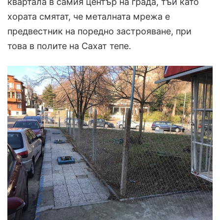
квартала в самия център на града, тъй като
хората смятат, че металната мрежа е
предвестник на поредно застрояване, при
това в полите на Сахат тепе.