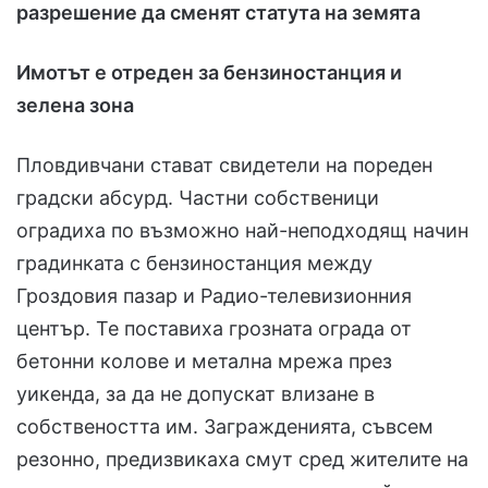
разрешение да сменят статута на земята
Имотът е отреден за бензиностанция и
зелена зона
Пловдивчани стават свидетели на пореден
градски абсурд. Частни собственици
оградиха по възможно най-неподходящ начин
градинката с бензиностанция между
Гроздовия пазар и Радио-телевизионния
център. Те поставиха грозната ограда от
бетонни колове и метална мрежа през
уикенда, за да не допускат влизане в
собствеността им. Загражденията, съвсем
резонно, предизвикаха смут сред жителите на