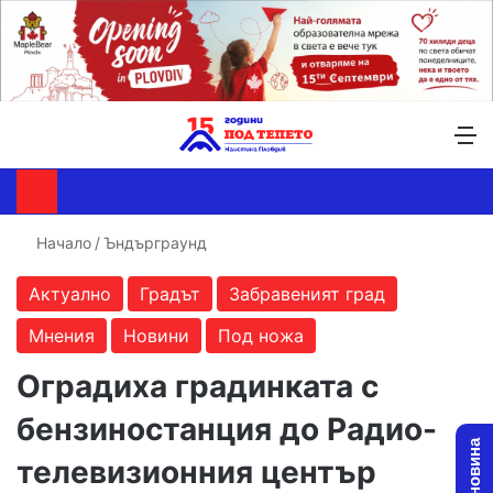
Търсене ...
Switch skin
М
Начало
/
Ъндърграунд
Актуално
Градът
Забравеният град
Мнения
Новини
Под ножа
Оградиха градинката с
бензиностанция до Радио-
телевизионния център