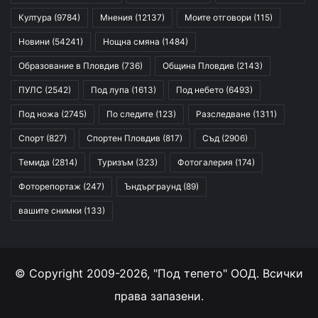
Култура
(9784)
Мнения
(12137)
Моите отговори
(115)
Новини
(54241)
Нощна смяна
(1484)
Образование в Пловдив
(736)
Община Пловдив
(2143)
ПУЛС
(2542)
Под лупа
(1613)
Под небето
(6493)
Под ножа
(2745)
По следите
(123)
Разследване
(1311)
Спорт
(827)
Спортен Пловдив
(817)
Съд
(2906)
Темида
(2814)
Туризъм
(323)
Фотогалерия
(174)
Фоторепортаж
(247)
Ъндърграунд
(89)
вашите снимки
(133)
© Copyright 2009-2026, "Под тепето" ООД. Всички
права запазени.