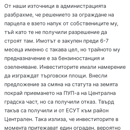
От наши източници в администрацията
разбрахме, че решението за ограждане на
парцела е взето напук от собствениците му,
тъй като те не получили разрешение да
строят там. Имотът е закупен преди 6-7
месеца именно с такава цел, но трайното му
предназначение е за бензиностанция и
озеленяване. Инвеститорите имали намерение
да изграждат търговски площи. Внесли
предложение за смяна на статута на земята
покрай приемането на ПУП-а на Централна
градска част, но са получили отказ. Твърд
такъв са получили и от ЕСУТ към район
Централен. Така излиза, че инвеститорите в
момента притежават един ограден, вероятно