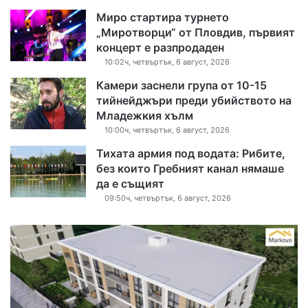
Миро стартира турнето
„Миротворци“ от Пловдив, първият
концерт е разпродаден
10:02ч, четвъртък, 6 август, 2026
Камери заснели група от 10-15
тийнейджъри преди убийството на
Младежкия хълм
10:00ч, четвъртък, 6 август, 2026
Тихата армия под водата: Рибите,
без които Гребният канал нямаше
да е същият
09:50ч, четвъртък, 6 август, 2026