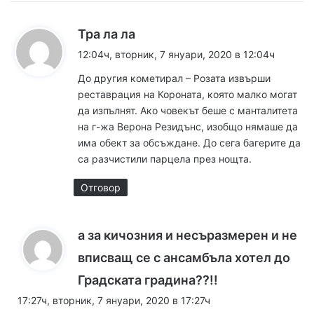
к
Тра ла ла
а
12:04ч, вторник, 7 януари, 2020 в 12:04ч
з
До другия кометирал – Розата извърши
а
реставрация на Короната, която малко могат
:
да изпълнят. Ако човекът беше с манталитета
на г-жа Верона Резидънс, изобщо нямаше да
има обект за обсъждане. До сега багерите да
са разчистили парцела през нощта.
Отговор
а за кичозния и несъразмерен и не
вписващ се с ансамбъла хотел до
к
Градската градина??!!
а
17:27ч, вторник, 7 януари, 2020 в 17:27ч
з