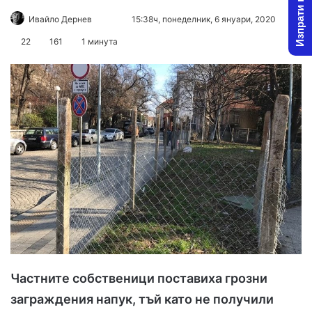
Изпрати новина
Ивайло Дернев
F
S
15:38ч, понеделник, 6 януари, 2020
o
e
22
161
1 минута
l
n
l
d
o
a
w
n
o
e
n
m
X
a
i
l
Частните собственици поставиха грозни
заграждения напук, тъй като не получили