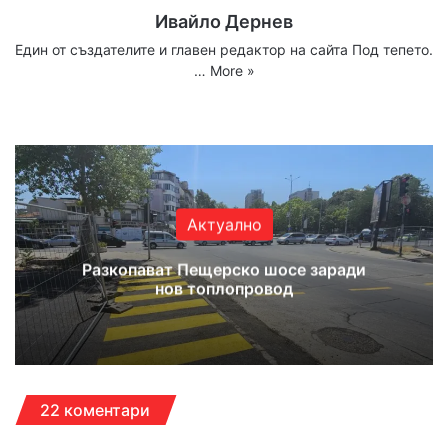
Ивайло Дернев
Един от създателите и главен редактор на сайта Под тепето.
…
More »
We
Fa
X
Yo
Ins
bsi
ce
uT
tag
te
bo
ub
ra
ok
e
m
Актуално
Разкопават Пещерско шосе заради
нов топлопровод
22 коментари