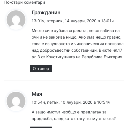
Н
По-стари коментари
к
Гражданин
а
а
13:01ч, вторник, 14 януари, 2020 в 13:01ч
в
з
Много си е хубава оградата, не се набива на
а
и
очи и не закрива нищо. Ако има нещо гразно,
:
това е изнудването и чиновническия произвол
г
над добросъвестни собственици. Вижте чл.17
а
ал.3 от Конституцията на Република България.
ц
Отговор
и
я
к
Мая
з
а
10:54ч, петък, 10 януари, 2020 в 10:54ч
з
а
А защо имотът изобщо е предлаган за
а
к
продажба, след като статутът му е такъв?
: