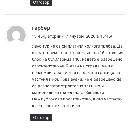
о
Отговор
м
е
к
гербер
н
а
15:45ч, вторник, 7 януари, 2020 в 15:45ч
з
т
Явно тук не са си платили колкото трябва. Да
а
вземат пример от строителите до 16-етажния
а
:
блок на бул.Марица 146, кадето е разрешено
р
строителство на 6-етажна сграда, че и с
подземни гаражи и то на самата граница на
и
частния имот. Това значи, че е разрешено да
се разполагат строителна техника и
т
материали на съседнното общинско
е
междублоково пространство, щото частното
ще се застроява изцяло.
Отговор