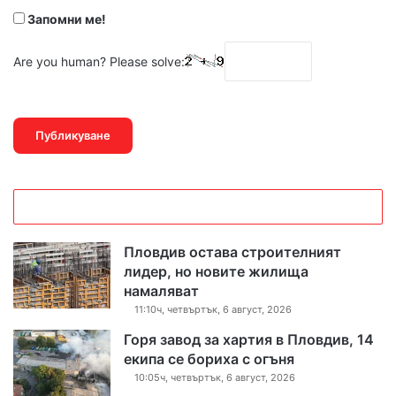
Запомни ме!
к
о
Are you human? Please solve:
м
е
н
т
а
р
Пловдив остава строителният
лидер, но новите жилища
и
намаляват
11:10ч, четвъртък, 6 август, 2026
т
Горя завод за хартия в Пловдив, 14
е
екипа се бориха с огъня
10:05ч, четвъртък, 6 август, 2026