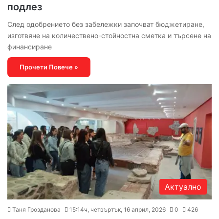
подлез
След одобрението без забележки започват бюджетиране,
изготвяне на количествено-стойностна сметка и търсене на
финансиране
Прочети Повече »
Актуално
Таня Грозданова
15:14ч, четвъртък, 16 април, 2026
0
426