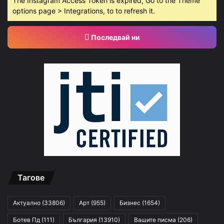
The Instagram Access Token is expired, Go to the Theme
options page > Integrations, to to refresh it.
Последвай ни
Тагове
Актуално
(33806)
Арт
(955)
Бизнес
(1654)
Ботев Пд
(111)
България
(13910)
Вашите писма
(206)