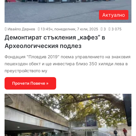
Актуално
Ивайло Дернев
13:45ч, понеделник, 7 юли, 2025
3
3 075
Демонтират стъкления „кафез“ в
Археологическия подлез
Фондация "Пловдив 2019" поема управлението на знаковия
пешеходен обект и ще инвестира близо 350 хиляди лева в
преустройството му
Прочети Повече »