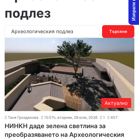
Изпрати новина
подлез
Т
ъ
р
с
е
н
е
з
а
:
Актуално
Таня Грозданова
15:07ч, вторник, 28 юли, 2026
1
407
НИНКН даде зелена светлина за
преобразяването на Археологическия