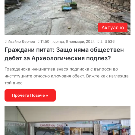
Актуално
Ивайло Дернев
11:50ч, сряда, 6 ноември, 2024
2
536
Граждани питат: Защо няма обществен
дебат за Археологическия подлез?
Гражданска инициатива внася подписка с въпроси до
институциите относно ключовия обект. Вижте как изглежда
той днес
Прочети Повече »