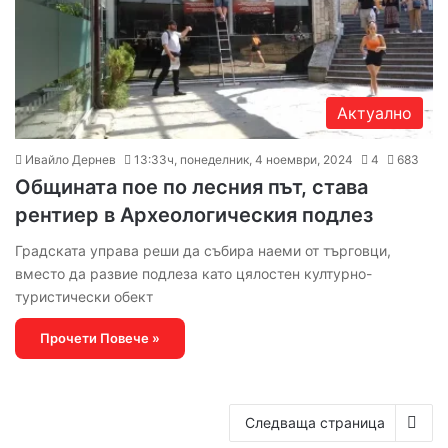
Актуално
Ивайло Дернев
13:33ч, понеделник, 4 ноември, 2024
4
683
Общината пое по лесния път, става
рентиер в Археологическия подлез
Градската управа реши да събира наеми от търговци,
вместо да развие подлеза като цялостен културно-
туристически обект
Прочети Повече »
Следваща страница