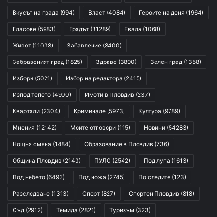
Вкусът на града
(994)
Власт
(4084)
Героите на деня
(1964)
Гласове
(5983)
Градът
(31289)
Евала
(1068)
Живот
(11038)
Забавление
(8400)
Забравеният град
(1825)
Здраве
(3890)
Зелен град
(1358)
Избори
(5021)
Избор на редактора
(2415)
Изпод тепето
(4900)
Имоти в Пловдив
(237)
Квартали
(2304)
Криминале
(5973)
Култура
(9789)
Мнения
(12142)
Моите отговори
(115)
Новини
(54283)
Нощна смяна
(1484)
Образование в Пловдив
(736)
Община Пловдив
(2143)
ПУЛС
(2542)
Под лупа
(1613)
Под небето
(6493)
Под ножа
(2745)
По следите
(123)
Разследване
(1313)
Спорт
(827)
Спортен Пловдив
(818)
Съд
(2912)
Темида
(2821)
Туризъм
(323)