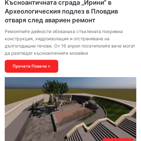
Късноантичната сграда „Ирини“ в
Археологическия подлез в Пловдив
отваря след авариен ремонт
Ремонтните дейности обхванаха стъклената покривна
конструкция, хидроизолация и отстраняване на
дългогодишни течове. От 16 април посетителите вече могат
да разгледат късноантичните мозайки
Прочети Повече »