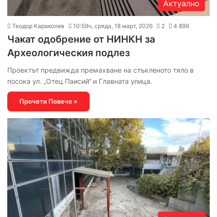
Актуално
Теодор Караколев
10:59ч, сряда, 18 март, 2026
2
4 899
Чакат одобрение от НИНКН за
Археологическия подлез
Проектът предвижда премахване на стъкленото тяло в
посока ул. „Отец Паисий“ и Главната улица.
Прочети Повече »