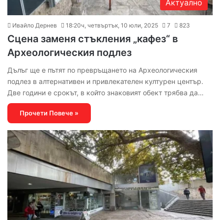
Актуално
Ивайло Дернев
18:20ч, четвъртък, 10 юли, 2025
7
823
Сцена заменя стъкления „кафез“ в
Археологическия подлез
Дълъг ще е пътят по превръщането на Археологическия
подлез в алтернативен и привлекателен културен център.
Две години е срокът, в който знаковият обект трябва да…
Прочети Повече »