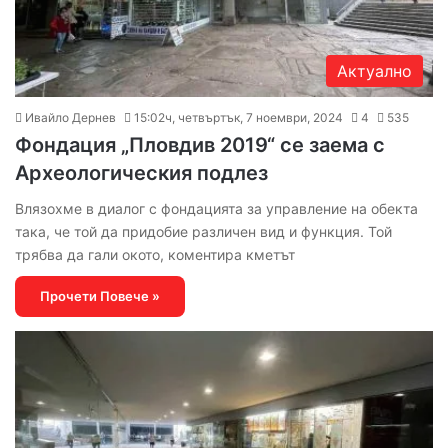
Актуално
Ивайло Дернев
15:02ч, четвъртък, 7 ноември, 2024
4
535
Фондация „Пловдив 2019“ се заема с
Археологическия подлез
Влязохме в диалог с фондацията за управление на обекта
така, че той да придобие различен вид и функция. Той
трябва да гали окото, коментира кметът
Прочети Повече »