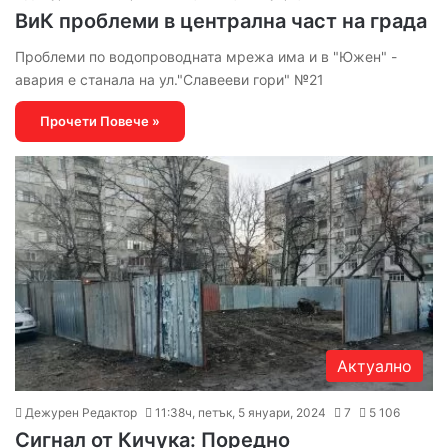
ВиК проблеми в централна част на града
Проблеми по водопроводната мрежа има и в "Южен" -
авария е станала на ул."Славееви гори" №21
Прочети Повече »
Актуално
Дежурен Редактор
11:38ч, петък, 5 януари, 2024
7
5 106
Сигнал от Кичука: Поредно