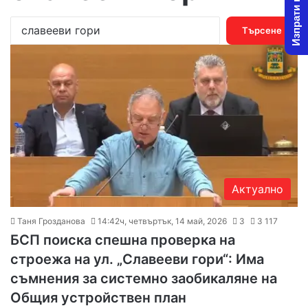
Изпрати новина
Т
ъ
р
с
е
н
е
з
а
:
Актуално
Таня Грозданова
14:42ч, четвъртък, 14 май, 2026
3
3 117
БСП поиска спешна проверка на
строежа на ул. „Славееви гори“: Има
съмнения за системно заобикаляне на
Общия устройствен план