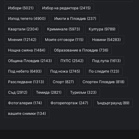
Избори
(5021)
Избор на редактора
(2415)
Изпод тепето
(4900)
Имоти в Пловдив
(237)
Квартали
(2304)
Криминале
(5973)
Култура
(9789)
Мнения
(12142)
Моите отговори
(115)
Новини
(54283)
Нощна смяна
(1484)
Образование в Пловдив
(736)
Община Пловдив
(2143)
ПУЛС
(2542)
Под лупа
(1613)
Под небето
(6493)
Под ножа
(2745)
По следите
(123)
Разследване
(1313)
Спорт
(827)
Спортен Пловдив
(818)
Съд
(2912)
Темида
(2821)
Туризъм
(323)
Фотогалерия
(174)
Фоторепортаж
(247)
Ъндърграунд
(89)
вашите снимки
(134)