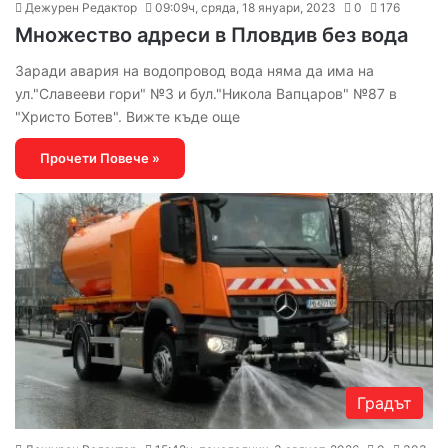
Дежурен Редактор
09:09ч, сряда, 18 януари, 2023
0
176
Множество адреси в Пловдив без вода
Заради авария на водопровод вода няма да има на
ул."Славееви гори" №3 и бул."Никола Вапцаров" №87 в
"Христо Ботев". Вижте къде още
Прочети Повече »
Градът