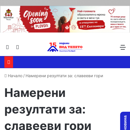
Търсене ...
Switch skin
М
Начало
/
Намерени резултати за: славееви гори
Намерени
резултати за:
славееви гори