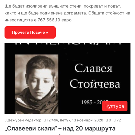
Ще бъдат изолирани външните стени, покривът и подът,
както и ще бъде подменена дограмата. Общата стойност на
инвестицията е 767 556,19 евро
Прочети Повече »
Култура
Дежурен Редактор
12:49ч, петък, 13 ноември, 2020
0
72
„Славееви скали“ – над 20 маршрута