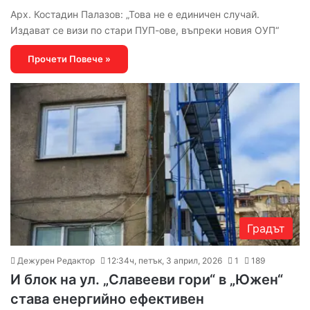
Арх. Костадин Палазов: „Това не е единичен случай.
Издават се визи по стари ПУП-ове, въпреки новия ОУП“
Прочети Повече »
Градът
Дежурен Редактор
12:34ч, петък, 3 април, 2026
1
189
И блок на ул. „Славееви гори“ в „Южен“
става енергийно ефективен