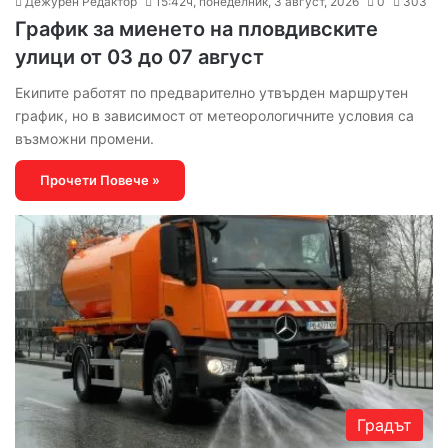
Дежурен Редактор
15:42ч, понеделник, 3 август, 2026
0
303
График за миенето на пловдивските
улици от 03 до 07 август
Екипите работят по предварително утвърден маршрутен
график, но в зависимост от метеорологичните условия са
възможни промени.
Прочети Повече »
Градът