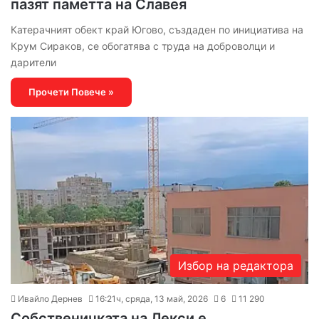
пазят паметта на Славея
Катерачният обект край Югово, създаден по инициатива на
Крум Сираков, се обогатява с труда на доброволци и
дарители
Прочети Повече »
Избор на редактора
Ивайло Дернев
16:21ч, сряда, 13 май, 2026
6
11 290
Собственичката на Лекси е