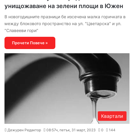
унищожаване на зелени площи в Южен
В новогодишните празници бе изсечена малка горичката в
между блоковото пространство на ул. "Цветарска" и ул.
"Славееви гори"
Прочети Повече »
Квартали
Дежурен Редактор
08:57ч, петък, 31 март, 2023
0
144