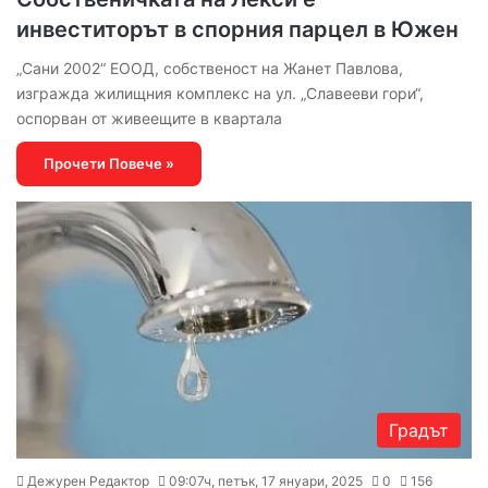
инвеститорът в спорния парцел в Южен
„Сани 2002“ ЕООД, собственост на Жанет Павлова,
изгражда жилищния комплекс на ул. „Славееви гори“,
оспорван от живеещите в квартала
Прочети Повече »
Градът
Дежурен Редактор
09:07ч, петък, 17 януари, 2025
0
156