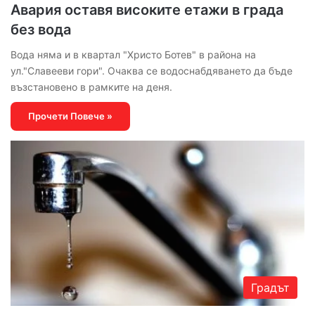
Авария оставя високите етажи в града
без вода
Вода няма и в квартал "Христо Ботев" в района на
ул."Славееви гори". Очаква се водоснабдяването да бъде
възстановено в рамките на деня.
Прочети Повече »
Градът