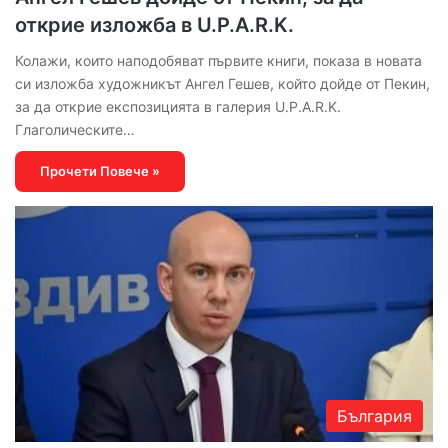
открие изложба в U.P.A.R.K.
Колажи, които наподобяват първите книги, показа в новата
си изложба художникът Ангел Гешев, който дойде от Пекин,
за да открие експозицията в галерия U.P.A.R.K.
Глаголическите…
Прочети Повече »
България