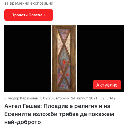
за временни експозиции
Прочети Повече »
Актуално
Теодор Караколев
09:25ч, вторник, 24 август, 2021
2
149
Ангел Гешев: Пловдив е религия и на
Есенните изложби трябва да покажем
най-доброто