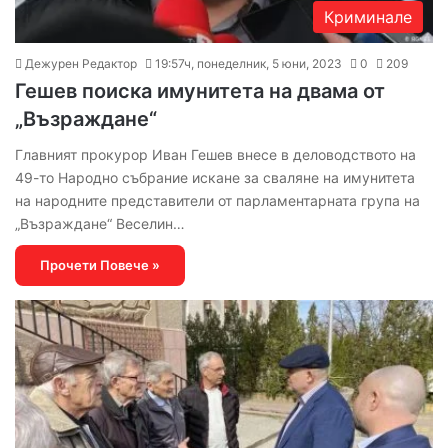
Криминале
Дежурен Редактор
19:57ч, понеделник, 5 юни, 2023
0
209
Гешев поиска имунитета на двама от
„Възраждане“
Главният прокурор Иван Гешев внесе в деловодството на
49-то Народно събрание искане за сваляне на имунитета
на народните представители от парламентарната група на
„Възраждане“ Веселин…
Прочети Повече »