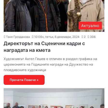
Актуално
Таня Грозданова
10:06ч, петък, 6 декември, 2024
2
306
Директорът на Сценични кадри с
наградата на кмета
Художникът Ангел Гешев е отличен в раздел графика на
церемонията на Годишните награди на Дружество на
пловдивските художници
Прочети Повече »