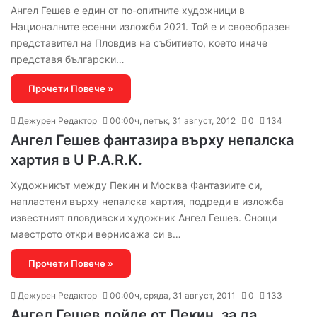
Ангел Гешев е един от по-опитните художници в
Националните есенни изложби 2021. Той е и своеобразен
представител на Пловдив на събитието, което иначе
представя български…
Прочети Повече »
Дежурен Редактор
00:00ч, петък, 31 август, 2012
0
134
Ангел Гешев фантазира върху непалска
хартия в U P.A.R.K.
Художникът между Пекин и Москва Фантазиите си,
напластени върху непалска хартия, подреди в изложба
известният пловдивски художник Ангел Гешев. Снощи
маестрото откри вернисажа си в…
Прочети Повече »
Дежурен Редактор
00:00ч, сряда, 31 август, 2011
0
133
Ангел Гешев дойде от Пекин, за да