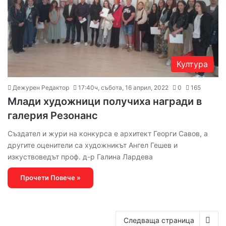
Култура
Дежурен Редактор
17:40ч, събота, 16 април, 2022
0
165
Млади художници получиха награди в
галерия Резонанс
Създател и жури на конкурса е архитект Георги Савов, а
другите оценители са художникът Ангел Гешев и
изкуствоведът проф. д-р Галина Лардева
Прочети Повече »
Следваща страница