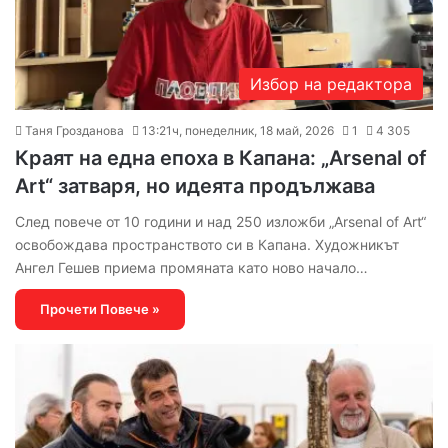
Избор на редактора
Таня Грозданова
13:21ч, понеделник, 18 май, 2026
1
4 305
Краят на една епоха в Капана: „Arsenal of
Art“ затваря, но идеята продължава
След повече от 10 години и над 250 изложби „Arsenal of Art“
освобождава пространството си в Капана. Художникът
Ангел Гешев приема промяната като ново начало…
Прочети Повече »