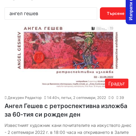
Изпрати новина
Т
ъ
р
с
е
н
е
з
а
:
Градът
Дежурен Редактор
14:40ч, петък, 2 септември, 2022
0
39
Ангел Гешев с ретроспективна изложба
за 60-тия си рожден ден
Известният художник кани почитателите на изкуството днес
- 2 септември 2022 г. в 18:00 часа на откриването в Залите