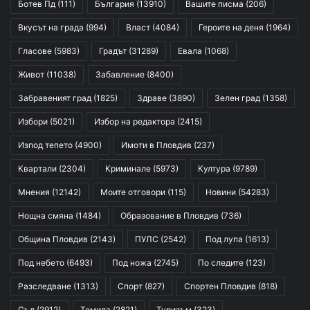
Ботев Пд
(111)
България
(13910)
Вашите писма
(206)
Вкусът на града
(994)
Власт
(4084)
Героите на деня
(1964)
Гласове
(5983)
Градът
(31289)
Евала
(1068)
Живот
(11038)
Забавление
(8400)
Забравеният град
(1825)
Здраве
(3890)
Зелен град
(1358)
Избори
(5021)
Избор на редактора
(2415)
Изпод тепето
(4900)
Имоти в Пловдив
(237)
Квартали
(2304)
Криминале
(5973)
Култура
(9789)
Мнения
(12142)
Моите отговори
(115)
Новини
(54283)
Нощна смяна
(1484)
Образование в Пловдив
(736)
Община Пловдив
(2143)
ПУЛС
(2542)
Под лупа
(1613)
Под небето
(6493)
Под ножа
(2745)
По следите
(123)
Разследване
(1313)
Спорт
(827)
Спортен Пловдив
(818)
Съд
(2912)
Темида
(2821)
Туризъм
(323)