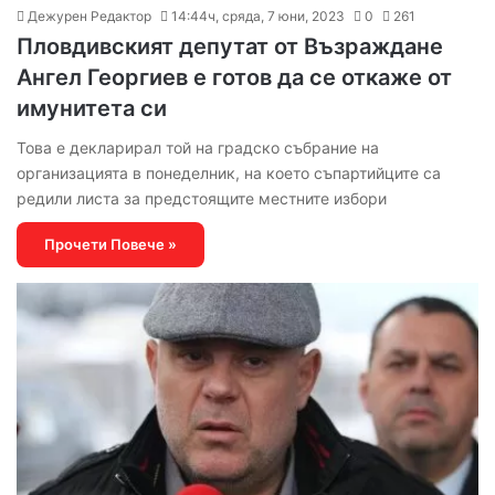
Дежурен Редактор
14:44ч, сряда, 7 юни, 2023
0
261
Пловдивският депутат от Възраждане
Ангел Георгиев е готов да се откаже от
имунитета си
Това е декларирал той на градско събрание на
организацията в понеделник, на което съпартийците са
редили листа за предстоящите местните избори
Прочети Повече »