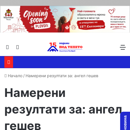
Търсене ...
Switch skin
М
Начало
/
Намерени резултати за: ангел гешев
Намерени
резултати за:
ангел
гешев