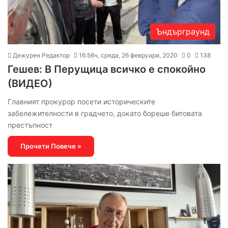
Ъндърграунд
Дежурен Редактор
16:56ч, сряда, 26 февруари, 2020
0
138
Гешев: В Перущица всичко е спокойно
(ВИДЕО)
Главният прокурор посети историческите
забележителности в градчето, докато бореше битовата
престъпност
Прочети Повече »