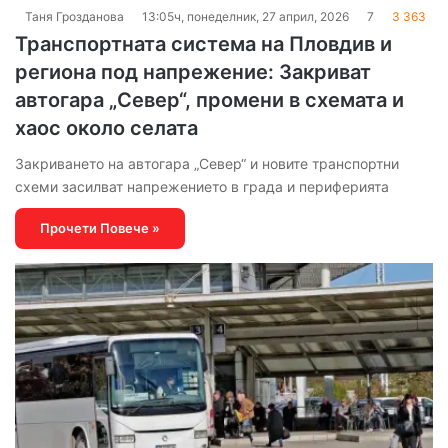
Таня Грозданова
13:05ч, понеделник, 27 април, 2026
7
3 363
Транспортната система на Пловдив и
региона под напрежение: Закриват
автогара „Север“, промени в схемата и
хаос около селата
Закриването на автогара „Север“ и новите транспортни
схеми засилват напрежението в града и периферията
Прочети Повече »