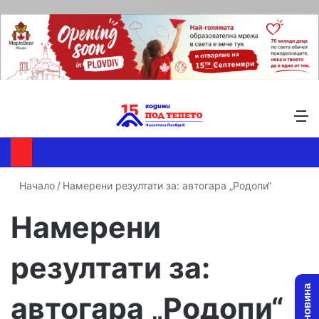
Търсене ...
Switch skin
М
Начало
/
Намерени резултати за: автогара „Родопи“
Намерени
резултати за:
автогара „Родопи“