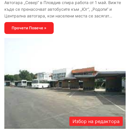
Автогара „Север“ в Пловдив спира работа от 1 май. Вижте
къде се пренасочват автобусите към „Юг“, „Родопи“ и
Централна автогара, кои населени места се засягат…
Прочети Повече »
Избор на редактора