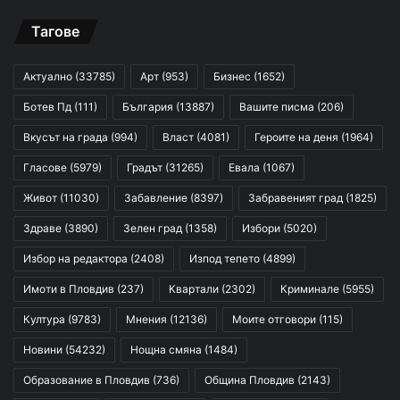
Тагове
Актуално
(33785)
Арт
(953)
Бизнес
(1652)
Ботев Пд
(111)
България
(13887)
Вашите писма
(206)
Вкусът на града
(994)
Власт
(4081)
Героите на деня
(1964)
Гласове
(5979)
Градът
(31265)
Евала
(1067)
Живот
(11030)
Забавление
(8397)
Забравеният град
(1825)
Здраве
(3890)
Зелен град
(1358)
Избори
(5020)
Избор на редактора
(2408)
Изпод тепето
(4899)
Имоти в Пловдив
(237)
Квартали
(2302)
Криминале
(5955)
Култура
(9783)
Мнения
(12136)
Моите отговори
(115)
Новини
(54232)
Нощна смяна
(1484)
Образование в Пловдив
(736)
Община Пловдив
(2143)