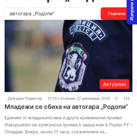
Изпрати новина
Т
ъ
р
с
е
н
е
з
а
:
Актуално
Дежурен Редактор
12:10ч, вторник, 27 декември, 2016
0
132
Младежи се сбиха на автогара „Родопи“
Единият от младежите има и други криминални прояви
Извършител на хулиганска проява е задържан в Първо РУ –
Пловдив. Вчера, около 11 часа, служителите на…