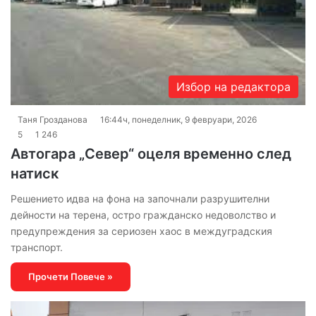
Избор на редактора
Таня Грозданова
16:44ч, понеделник, 9 февруари, 2026
5
1 246
Автогара „Север“ оцеля временно след
натиск
Решението идва на фона на започнали разрушителни
дейности на терена, остро гражданско недоволство и
предупреждения за сериозен хаос в междуградския
транспорт.
Прочети Повече »