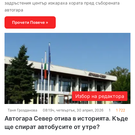
задръстения център изкараха хората пред съборената
автогара
Прочети Повече »
Избор на редактора
Таня Грозданова
08:19ч, четвъртък, 30 април, 2026
1
1 722
Автогара Север отива в историята. Къде
ще спират автобусите от утре?