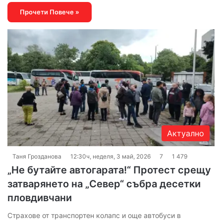
Прочети Повече »
Актуално
Таня Грозданова
12:30ч, неделя, 3 май, 2026
7
1 479
„Не бутайте автогарата!“ Протест срещу
затварянето на „Север“ събра десетки
пловдивчани
Страхове от транспортен колапс и още автобуси в