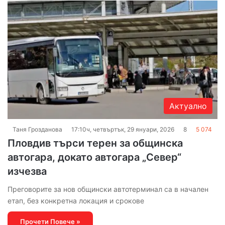
Актуално
Таня Грозданова
17:10ч, четвъртък, 29 януари, 2026
8
5 074
Пловдив търси терен за общинска
автогара, докато автогара „Север“
изчезва
Преговорите за нов общински автотерминал са в начален
етап, без конкретна локация и срокове
Прочети Повече »