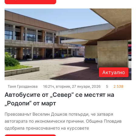
Актуално
Таня Грозданова
16:21ч, вторник, 27 януари, 2026
5
2 538
Автобусите от „Север“ се местят на
„Родопи“ от март
Превозвачът Веселин Дошков потвърди, че затваря
автогарата по икономически причини. Община Пловдив
одобрила пренасочването на курсовете