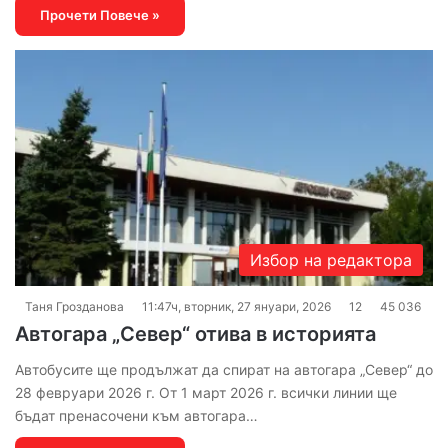
Прочети Повече »
Избор на редактора
Таня Грозданова
11:47ч, вторник, 27 януари, 2026
12
45 036
Автогара „Север“ отива в историята
Автобусите ще продължат да спират на автогара „Север“ до
28 февруари 2026 г. От 1 март 2026 г. всички линии ще
бъдат пренасочени към автогара…