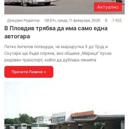
Актуално
Дежурен Редактор
08:57ч, сряда, 11 февруари, 2026
8
7 452
В Пловдив трябва да има само една
автогара
Петко Ангелов потвърди, че маршрутка 5 до Труд и
Скутаре ще бъде спряна, ако община „Марица“ пусне
редовен транспорт, който да дублира линията
Прочети Повече »