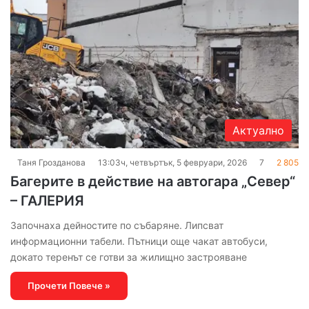
Актуално
Таня Грозданова
13:03ч, четвъртък, 5 февруари, 2026
7
2 805
Багерите в действие на автогара „Север“
– ГАЛЕРИЯ
Започнаха дейностите по събаряне. Липсват
информационни табели. Пътници още чакат автобуси,
докато теренът се готви за жилищно застрояване
Прочети Повече »