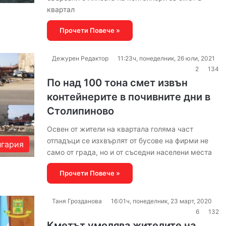
квартал
Прочети Повече »
Дежурен Редактор
11:23ч, понеделник, 26 юли, 2021
2
134
По над 100 тона смет извън
контейнерите в почивните дни в
Столипиново
Освен от жители на квартала голяма част
отпадъци се изхвърлят от бусове на фирми не
гария
само от града, но и от съседни населени места
Прочети Повече »
Таня Грозданова
16:01ч, понеделник, 23 март, 2020
6
132
Кметът умолява жителите на