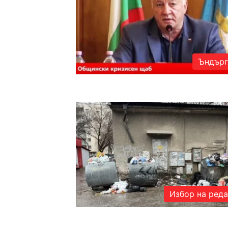
Ъндърг
Избор на ред