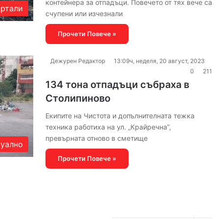
контейнера за отпадъци. Повечето от тях вече са
артали
счупени или изчезнали
Прочети Повече »
Дежурен Редактор
13:09ч, неделя, 20 август, 2023
0
211
134 тона отпадъци събраха в
Столипиново
Екипите на Чистота и допълнителната тежка
техника работиха на ул. „Крайречна”,
превърната отново в сметище
уално
Прочети Повече »