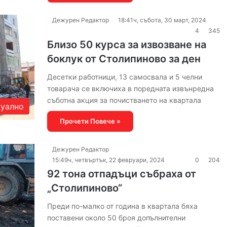
Дежурен Редактор
18:41ч, събота, 30 март, 2024
4
345
Близо 50 курса за извозване на
боклук от Столипиново за ден
Десетки работници, 13 самосвала и 5 челни
товарача се включиха в поредната извънредна
съботна акция за почистването на квартала
уално
Прочети Повече »
Дежурен Редактор
15:49ч, четвъртък, 22 февруари, 2024
0
204
92 тона отпадъци събраха от
„Столипиново“
Преди по-малко от година в квартала бяха
поставени около 50 броя допълнителни