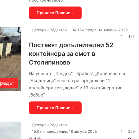
Прочети Повече »
Дежурен Редактор
14:15ч, сряда, 14 януари, 2026
1
157
Поставят допълнителни 52
контейнера за смет в
Столипиново
На улиците „Ландос“, „Крайна“, „Крайречна“ и
„Бъндерица“ вече са разпределени 12
Градът
контейнера тип „лодки“ и 19 контейнера тип
„бобър“
Прочети Повече »
Дежурен Редактор
15:09ч, понеделник, 18 август, 2025
1
259