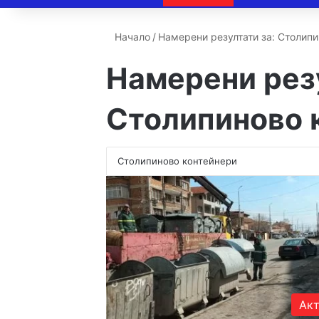
Начало
/
Намерени резултати за: Столип
Намерени резу
Столипиново 
Акт