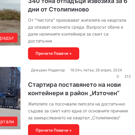
340 тона отпадъци извозиха за 6
дни от Столипиново
От "Чистота" призовават жителите на квартала
да опазват околната среда. Въпросът обаче е
дали наличните контейнери за смет са
Градът
достатъчни
Прочети Повече »
Дежурен Редактор
16:24ч, петък, 26 април, 2024
0
213
Стартира поставянето на нови
контейнери в район „Източен“
Жителите са посочвали липсата на достатъчно
съдове за смет като една от основните причини
за замърсяването на квартал „Столипиново“
артали
Прочети Повече »