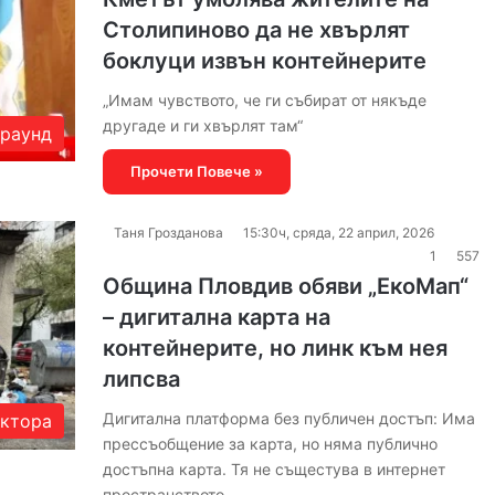
Столипиново да не хвърлят
боклуци извън контейнерите
„Имам чувството, че ги събират от някъде
другаде и ги хвърлят там“
раунд
Прочети Повече »
Таня Грозданова
15:30ч, сряда, 22 април, 2026
1
557
Община Пловдив обяви „ЕкоМап“
– дигитална карта на
контейнерите, но линк към нея
липсва
Дигитална платформа без публичен достъп: Има
актора
прессъобщение за карта, но няма публично
достъпна карта. Тя не същестува в интернет
пространството