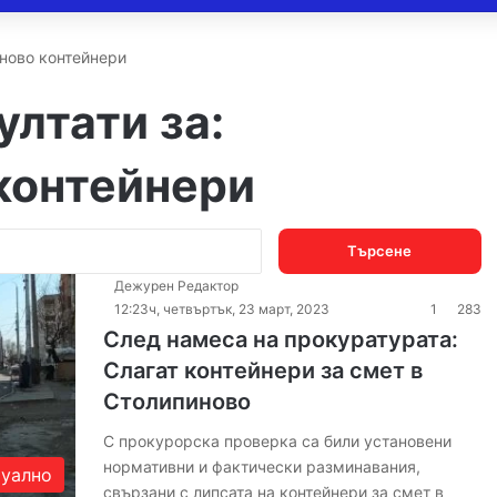
иново контейнери
лтати за:
контейнери
Търсене
за:
Дежурен Редактор
12:23ч, четвъртък, 23 март, 2023
1
283
След намеса на прокуратурата:
Слагат контейнери за смет в
Столипиново
С прокурорска проверка са били установени
нормативни и фактически разминавания,
уално
свързани с липсата на контейнери за смет в