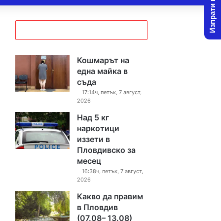
Изпрати новина
Кошмарът на
една майка в
съда
17:14ч, петък, 7 август,
2026
Над 5 кг
наркотици
иззети в
Пловдивско за
месец
16:38ч, петък, 7 август,
2026
Какво да правим
в Пловдив
(07.08– 13.08)