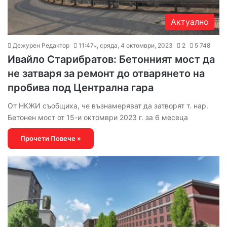
Актуално
Дежурен Редактор
11:47ч, сряда, 4 октомври, 2023
2
5 748
Ивайло Старибратов: Бетонният мост да
не затваря за ремонт до отварянето на
пробива под Централна гара
От НКЖИ съобщиха, че възнамеряват да затворят т. нар.
Бетонен мост от 15-и октомври 2023 г. за 6 месеца
Прочети Повече »