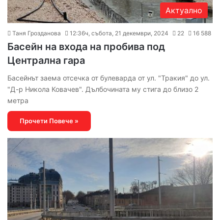
Актуално
Таня Грозданова
12:36ч, събота, 21 декември, 2024
22
16 588
Басейн на входа на пробива под
Централна гара
Басейнът заема отсечка от булеварда от ул. "Тракия" до ул.
"Д-р Никола Ковачев". Дълбочината му стига до близо 2
метра
Прочети Повече »