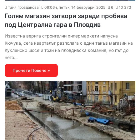
Таня Грозданова
09:06ч, петък, 14 февруари, 2025
6
10 373
Голям магазин затвори заради пробива
под Централна гара в Пловдив
Известна верига строителни хипермаркети напусна
Кючука, сега кварталът разполага с един такъв магазин на
Кукленско шосе и този на пловдивска комания, но път до
него…
Прочети Повече »