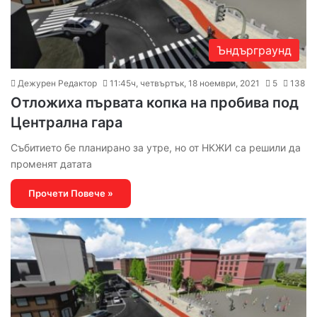
Ъндърграунд
Дежурен Редактор
11:45ч, четвъртък, 18 ноември, 2021
5
138
Отложиха първата копка на пробива под
Централна гара
Събитието бе планирано за утре, но от НКЖИ са решили да
променят датата
Прочети Повече »