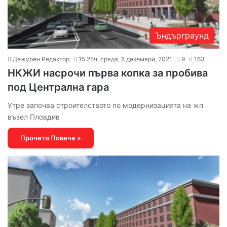
Ъндърграунд
Дежурен Редактор
15:25ч, сряда, 8 декември, 2021
9
163
НКЖИ насрочи първа копка за пробива
под Централна гара
Утре започва строителството по модернизацията на жп
възел Пловдив
Прочети Повече »