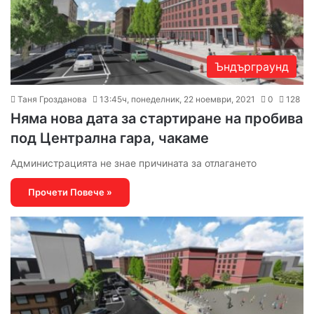
Ъндърграунд
Таня Грозданова
13:45ч, понеделник, 22 ноември, 2021
0
128
Няма нова дата за стартиране на пробива
под Централна гара, чакаме
Администрацията не знае причината за отлагането
Прочети Повече »