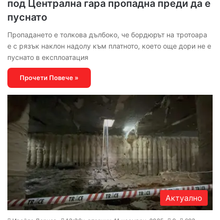
под Централна гара пропадна преди да е
пуснато
Пропадането е толкова дълбоко, че бордюрът на тротоара
е с рязък наклон надолу към платното, което още дори не е
пуснато в експлоатация
Прочети Повече »
Актуално