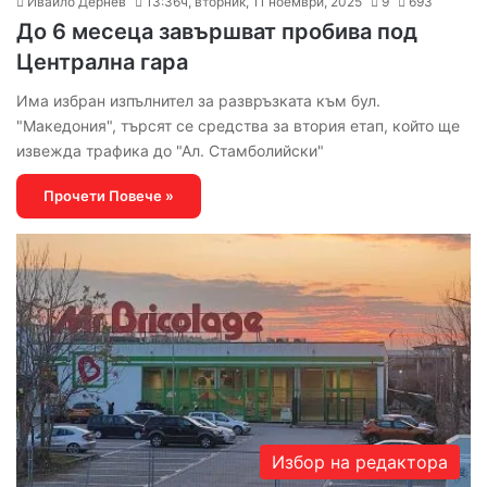
Ивайло Дернев
13:36ч, вторник, 11 ноември, 2025
9
693
До 6 месеца завършват пробива под
Централна гара
Има избран изпълнител за развръзката към бул.
"Македония", търсят се средства за втория етап, който ще
извежда трафика до "Ал. Стамболийски"
Прочети Повече »
Избор на редактора