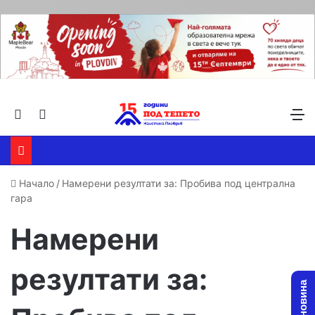
Търсене ...
Switch skin
М
Начало
/
Намерени резултати за: Пробива под централна
гара
Намерени
резултати за: