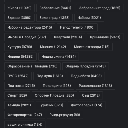
Живот
(11039)
Забавление
(8401)
Забравеният град
(1825)
Здраве
(3890)
Зелен град
(1358)
Избори
(5021)
Избор на редактора
(2415)
Изпод тепето
(4900)
Имоти в Пловдив
(237)
Квартали
(2304)
Криминале
(5973)
Култура
(9789)
Мнения
(12142)
Моите отговори
(115)
Новини
(54289)
Нощна смяна
(1484)
Образование в Пловдив
(736)
Община Пловдив
(2143)
ПУЛС
(2542)
Под лупа
(1613)
Под небето
(6493)
Под ножа
(2745)
По следите
(123)
Разследване
(1313)
Спорт
(829)
Спортен Пловдив
(820)
Съд
(2912)
Темида
(2821)
Туризъм
(323)
Фотогалерия
(174)
Фоторепортаж
(247)
Ъндърграунд
(89)
вашите снимки
(134)