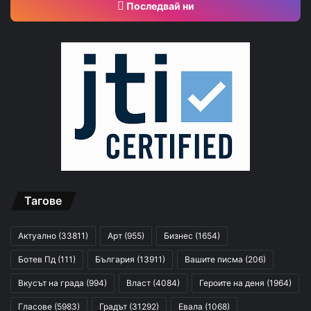
Последвай ни
Тагове
Актуално
(33811)
Арт
(955)
Бизнес
(1654)
Ботев Пд
(111)
България
(13911)
Вашите писма
(206)
Вкусът на града
(994)
Власт
(4084)
Героите на деня
(1964)
Гласове
(5983)
Градът
(31292)
Евала
(1068)