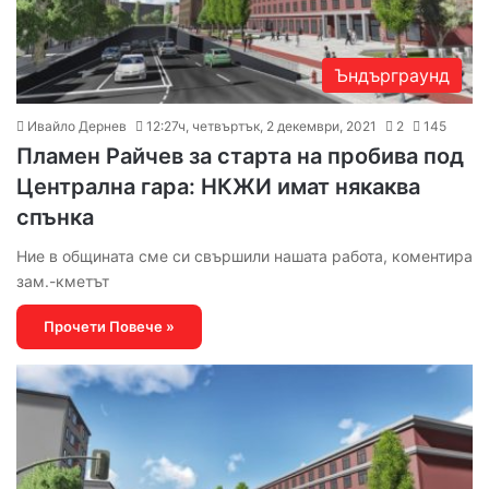
Ъндърграунд
Ивайло Дернев
12:27ч, четвъртък, 2 декември, 2021
2
145
Пламен Райчев за старта на пробива под
Централна гара: НКЖИ имат някаква
спънка
Ние в общината сме си свършили нашата работа, коментира
зам.-кметът
Прочети Повече »