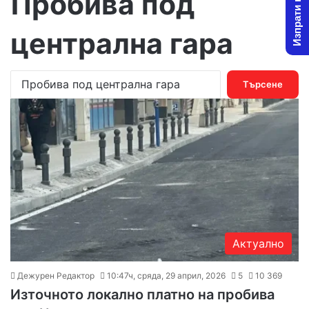
Изпрати новина
Пробива под
централна гара
Т
ъ
р
с
е
н
е
з
а
:
Актуално
Дежурен Редактор
10:47ч, сряда, 29 април, 2026
5
10 369
Източното локално платно на пробива