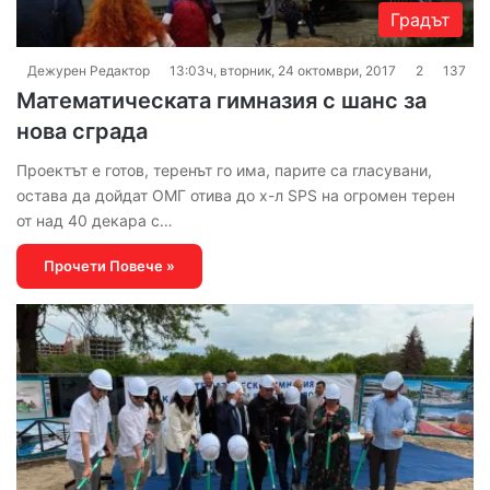
Градът
Дежурен Редактор
13:03ч, вторник, 24 октомври, 2017
2
137
Математическата гимназия с шанс за
нова сграда
Проектът е готов, теренът го има, парите са гласувани,
остава да дойдат ОМГ отива до х-л SPS на огромен терен
от над 40 декара с…
Прочети Повече »