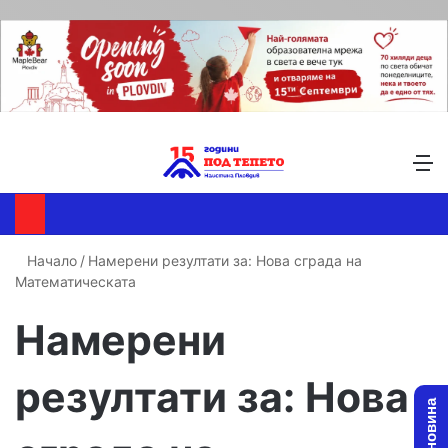
Търсене ...
Switch skin
М
Начало
/
Намерени резултати за: Нова сграда на
Математическата
Намерени
резултати за:
Нова