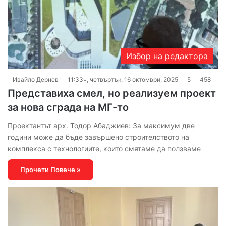
Избор на редактора
Ивайло Дернев
11:33ч, четвъртък, 16 октомври, 2025
5
458
Представиха смел, но реализуем проект
за нова сграда на МГ-то
Проектантът арх. Тодор Абаджиев: За максимум две
години може да бъде завършено строителството на
комплекса с технологиите, които смятаме да ползваме
Прочети Повече »