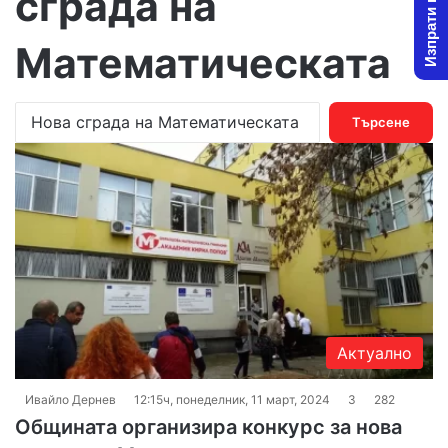
Изпрати новина
сграда на
Математическата
Т
ъ
р
с
е
н
е
з
а
:
Актуално
Ивайло Дернев
12:15ч, понеделник, 11 март, 2024
3
282
Общината организира конкурс за нова