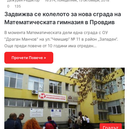
Дежурен Редактор
16:31ч, понеделник, 15 октомври, 2018
0
135
Задвижва се колелото за нова сграда на
Математическата гимназия в Провдив
В момента Математическата дели една сграда с ОУ
"Драган Манчов" на ул.“Чемшир“ № 11 в район „Западен“.
Още преди повече от 10 години има отреден…
Прочети Повече »
Градът