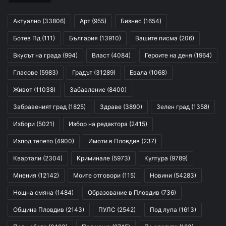
Актуално
(33806)
Арт
(955)
Бизнес
(1654)
Ботев Пд
(111)
България
(13910)
Вашите писма
(206)
Вкусът на града
(994)
Власт
(4084)
Героите на деня
(1964)
Гласове
(5983)
Градът
(31289)
Евала
(1068)
Живот
(11038)
Забавление
(8400)
Забравеният град
(1825)
Здраве
(3890)
Зелен град
(1358)
Избори
(5021)
Избор на редактора
(2415)
Изпод тепето
(4900)
Имоти в Пловдив
(237)
Квартали
(2304)
Криминале
(5973)
Култура
(9789)
Мнения
(12142)
Моите отговори
(115)
Новини
(54283)
Нощна смяна
(1484)
Образование в Пловдив
(736)
Община Пловдив
(2143)
ПУЛС
(2542)
Под лупа
(1613)