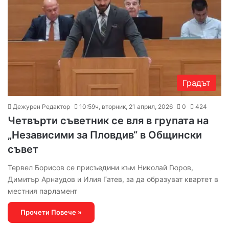
Градът
Дежурен Редактор
10:59ч, вторник, 21 април, 2026
0
424
Четвърти съветник се вля в групата на
„Независими за Пловдив“ в Общински
съвет
Тервел Борисов се присъедини към Николай Гюров,
Димитър Арнаудов и Илия Гатев, за да образуват квартет в
местния парламент
Прочети Повече »