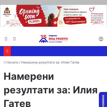
Търсене ...
Switch skin
М
Начало
/
Намерени резултати за: Илия Гатев
Намерени
резултати за:
Илия
Гатев