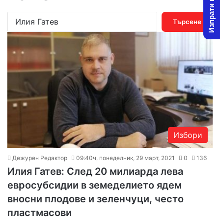
Изпрати новина
Т
ъ
р
с
е
н
е
з
а
:
Избори
Дежурен Редактор
09:40ч, понеделник, 29 март, 2021
0
136
Илия Гатев: След 20 милиарда лева
евросубсидии в земеделието ядем
вносни плодове и зеленчуци, често
пластмасови