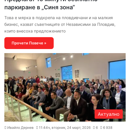
паркиране в „Синя зона“
Това е мярка в подкрепа на пловдивчани и на малкия
бизнес, казват съветниците от Независими за Пловдив,
които внесоха предложението
Прочети Повече »
Актуално
Ивайло Дернев
11:44ч, вторник, 24 март, 2026
6
6 938