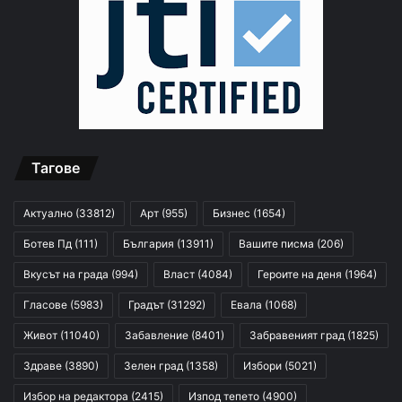
Тагове
Актуално
(33812)
Арт
(955)
Бизнес
(1654)
Ботев Пд
(111)
България
(13911)
Вашите писма
(206)
Вкусът на града
(994)
Власт
(4084)
Героите на деня
(1964)
Гласове
(5983)
Градът
(31292)
Евала
(1068)
Живот
(11040)
Забавление
(8401)
Забравеният град
(1825)
Здраве
(3890)
Зелен град
(1358)
Избори
(5021)
Избор на редактора
(2415)
Изпод тепето
(4900)