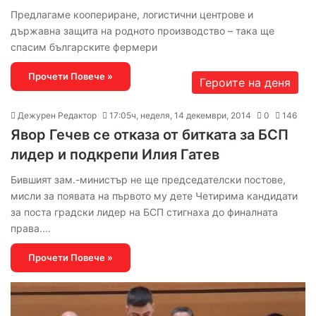
Предлагаме коопериране, логистични центрове и
държавна защита на родното производство – така ще
спасим българските фермери
Прочети Повече »
Героите на деня
Дежурен Редактор
17:05ч, неделя, 14 декември, 2014
0
146
Явор Гечев се отказа от битката за БСП
лидер и подкрепи Илия Гатев
Бившият зам.-министър не ще председателски постове,
мисли за появата на първото му дете Четирима кандидати
за поста градски лидер на БСП стигнаха до финалната
права.…
Прочети Повече »