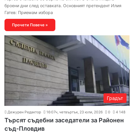
броени дни след оставката. Основният претендент Илия
Гатев: Приемам избора
Прочети Повече »
Градът
Дежурен Редактор
16:07ч, четвъртък, 23 юли, 2026
0
4 148
Търсят съдебни заседатели за Районен
съд-Пловдив