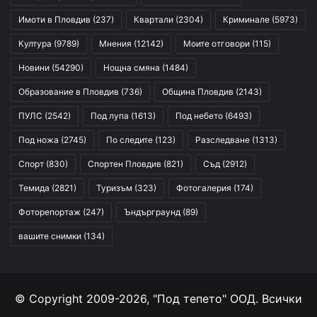
Имоти в Пловдив
(237)
Квартали
(2304)
Криминале
(5973)
Култура
(9789)
Мнения
(12142)
Моите отговори
(115)
Новини
(54290)
Нощна смяна
(1484)
Образование в Пловдив
(736)
Община Пловдив
(2143)
ПУЛС
(2542)
Под лупа
(1613)
Под небето
(6493)
Под ножа
(2745)
По следите
(123)
Разследване
(1313)
Спорт
(830)
Спортен Пловдив
(821)
Съд
(2912)
Темида
(2821)
Туризъм
(323)
Фотогалерия
(174)
Фоторепортаж
(247)
Ъндърграунд
(89)
вашите снимки
(134)
© Copyright 2009-2026, "Под тепето" ООД. Всички