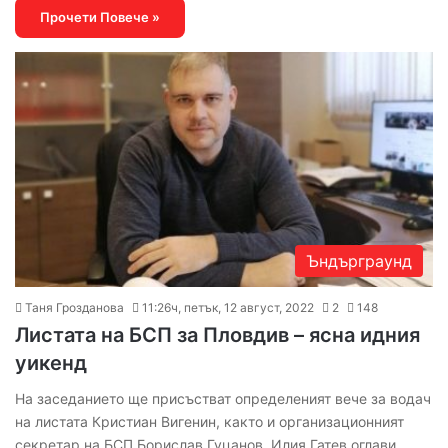
Прочети Повече »
Ъндърграунд
Таня Грозданова
11:26ч, петък, 12 август, 2022
2
148
Листата на БСП за Пловдив – ясна идния
уикенд
На заседанието ще присъстват определеният вече за водач
на листата Кристиан Вигенин, както и организационният
секретар на БСП Борислав Гуцанов. Илия Гатев оглави