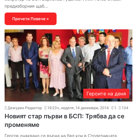
предизборния щаб…
Прочети Повече »
Героите на деня
Дежурен Редактор
19:23ч, неделя, 14 декември, 2014
1
134
Новият стар първи в БСП: Трябва да се
променяме
Гергов очаквано се върна на бял кон в Столетницата