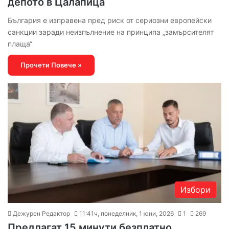
депото в Цалапица
България е изправена пред риск от сериозни европейски
санкции заради неизпълнение на принципа „замърсителят
плаща“
Прочети Повече »
Избори
Дежурен Редактор
11:41ч, понеделник, 1 юни, 2026
1
269
Предлагат 15 минути безплатно