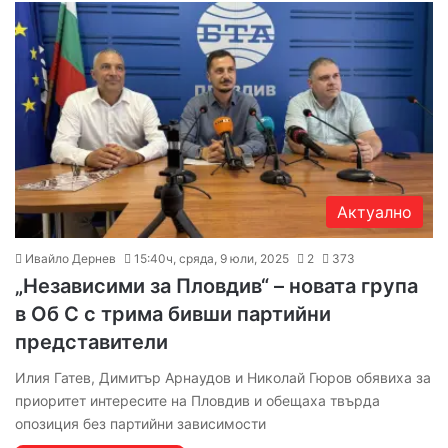
Актуално
Ивайло Дернев
15:40ч, сряда, 9 юли, 2025
2
373
„Независими за Пловдив“ – новата група
в Об С с трима бивши партийни
представители
Илия Гатев, Димитър Арнаудов и Николай Гюров обявиха за
приоритет интересите на Пловдив и обещаха твърда
опозиция без партийни зависимости