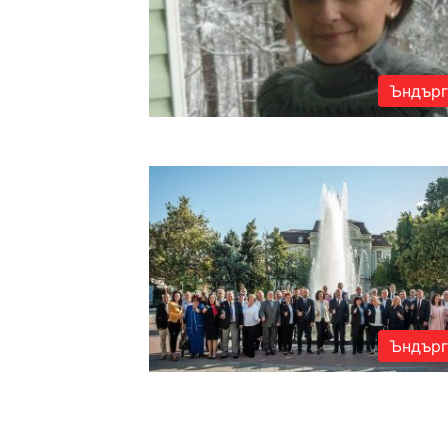
Ъндърг
Ъндърг