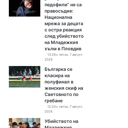
педофили“ не са
правосъдие:
Национална
мрежа за децата
с остра реакция
след убийството
на Младежкия
хълм в Пловдив
13:26ч, петък, 7 август,
2026
Българка се
класира на
полуфинал в
женския скиф на
Световното по
гребане
12:20ч, петък, 7 август,
2026
Убийството на
Младежкия