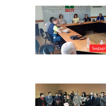
Ъндърг