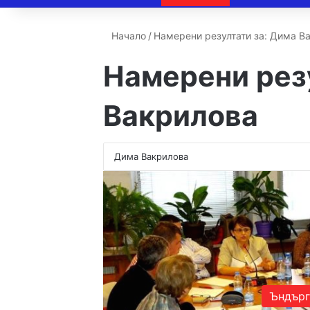
Начало
/
Намерени резултати за: Дима В
Намерени рез
Вакрилова
Ъндърг