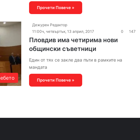
Прочети Повече »
Дежурен Редактор
11:00ч, четвъртък, 13 април, 2017
0
147
Пловдив има четирима нови
общински съветници
Един от тях се закле два пъти в рамките на
мандата
небето
Прочети Повече »