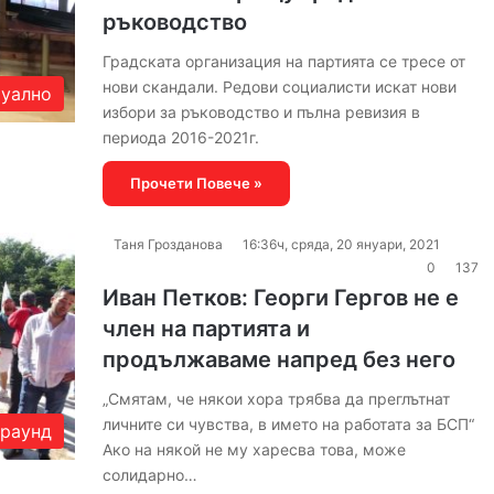
ръководство
Градската организация на партията се тресе от
нови скандали. Редови социалисти искат нови
уално
избори за ръководство и пълна ревизия в
периода 2016-2021г.
Прочети Повече »
Таня Грозданова
16:36ч, сряда, 20 януари, 2021
0
137
Иван Петков: Георги Гергов не е
член на партията и
продължаваме напред без него
„Смятам, че някои хора трябва да преглътнат
личните си чувства, в името на работата за БСП“
раунд
Ако на някой не му харесва това, може
солидарно…