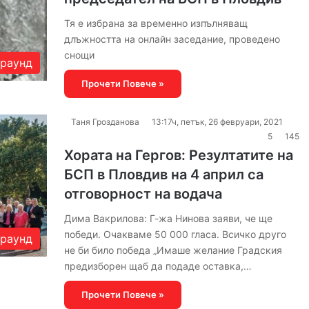
Тя е избрана за временно изпълняващ
длъжността на онлайн заседание, проведено
снощи
раунд
Прочети Повече »
Таня Грозданова
13:17ч, петък, 26 февруари, 2021
5
145
Хората на Гергов: Резултатите на
БСП в Пловдив на 4 април са
отговорност на водача
Дима Вакрилова: Г-жа Нинова заяви, че ще
победи. Очакваме 50 000 гласа. Всичко друго
раунд
не би било победа „Имаше желание Градския
предизборен щаб да подаде оставка,…
Прочети Повече »