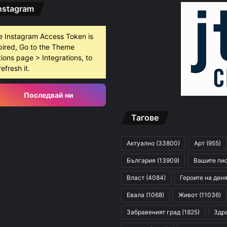
nstagram
e Instagram Access Token is
pired, Go to the Theme
ions page > Integrations, to
refresh it.
Последвай ни
Тагове
Актуално
(33800)
Арт
(955)
България
(13909)
Вашите пи
Власт
(4084)
Героите на ден
Евала
(1068)
Живот
(11036)
Забравеният град
(1825)
Здр