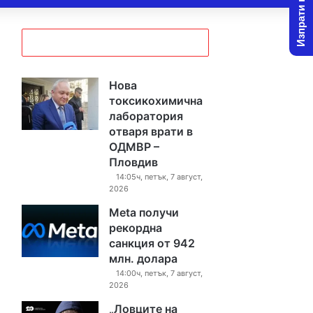
Изпрати новина
Нова
токсикохимична
лаборатория
отваря врати в
ОДМВР –
Пловдив
14:05ч, петък, 7 август,
2026
Meta получи
рекордна
санкция от 942
млн. долара
14:00ч, петък, 7 август,
2026
„Ловците на