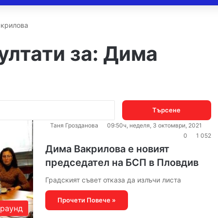
акрилова
ултати за:
Дима
Търсене
за:
Таня Грозданова
09:50ч, неделя, 3 октомври, 2021
0
1 052
Дима Вакрилова е новият
председател на БСП в Пловдив
Градският съвет отказа да излъчи листа
Прочети Повече »
раунд