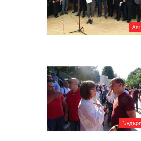
Акт
Ъндърг