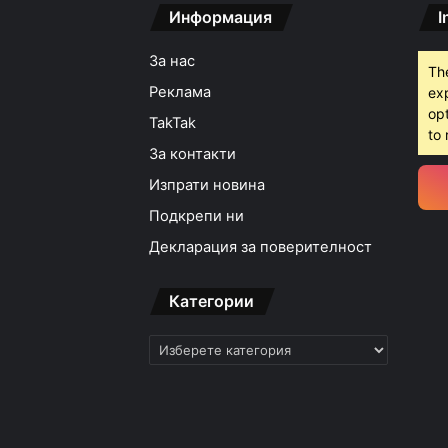
Информация
I
За нас
Th
Реклама
ex
opt
TakTak
to 
За контакти
Изпрати новина
Подкрепи ни
Декларация за поверителност
Категории
Категории