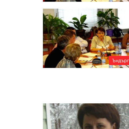
Ъндърг