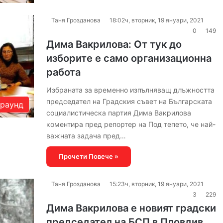
Таня Грозданова
18:02ч, вторник, 19 януари, 2021
0
149
Дима Вакрилова: От тук до
изборите е само организационна
работа
Избраната за временно изпълняващ длъжността
председател на Градския съвет на Българската
раунд
социалистическа партия Дима Вакрилова
коментира пред репортер на Под тепето, че най-
важната задача пред…
Прочети Повече »
Таня Грозданова
15:23ч, вторник, 19 януари, 2021
3
229
Дима Вакрилова е новият градски
председател на БСП в Пловдив