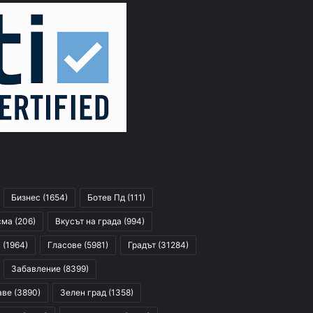
Бизнес
(1654)
Ботев Пд
(111)
сма
(206)
Вкусът на града
(994)
я
(1964)
Гласове
(5981)
Градът
(31284)
Забавление
(8399)
аве
(3890)
Зелен град
(1358)