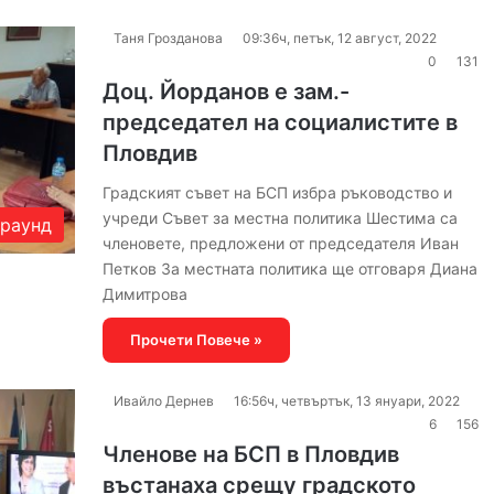
Таня Грозданова
09:36ч, петък, 12 август, 2022
0
131
Доц. Йорданов е зам.-
председател на социалистите в
Пловдив
Градският съвет на БСП избра ръководство и
учреди Съвет за местна политика Шестима са
раунд
членовете, предложени от председателя Иван
Петков За местната политика ще отговаря Диана
Димитрова
Прочети Повече »
Ивайло Дернев
16:56ч, четвъртък, 13 януари, 2022
6
156
Членове на БСП в Пловдив
въстанаха срещу градското