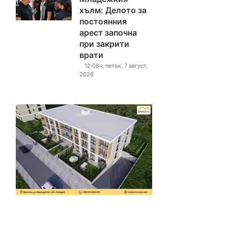
хълм: Делото за
постоянния
арест започна
при закрити
врати
12:08ч, петък, 7 август,
2026